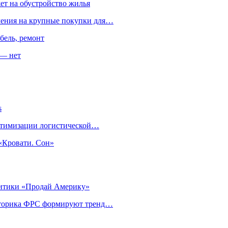
ет на обустройство жилья
пления на крупные покупки для…
бель, ремонт
 — нет
s
оптимизации логистической…
«Кровати. Сон»
литики «Продай Америку»
риторика ФРС формируют тренд…