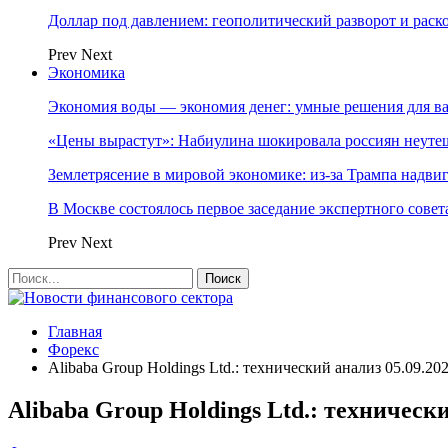
Доллар под давлением: геополитический разворот и рас
Prev
Next
Экономика
Экономия воды — экономия денег: умные решения для в
«Цены вырастут»: Набиулина шокировала россиян неут
Землетрясение в мировой экономике: из-за Трампа надвиг
В Москве состоялось первое заседание экспертного сове
Prev
Next
Главная
Форекс
Alibaba Group Holdings Ltd.: технический анализ 05.09.20
Alibaba Group Holdings Ltd.: технически