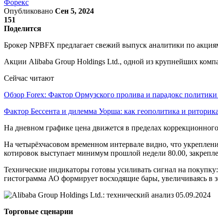
Форекс
Опубликовано
Сен 5, 2024
151
Поделится
Брокер NPBFX предлагает свежий выпуск аналитики по акциям 
Акции Alibaba Group Holdings Ltd., одной из крупнейших комп
Сейчас читают
Обзор Forex: Фактор Ормузского пролива и парадокс политик
Фактор Бессента и дилемма Уорша: как геополитика и ритори
На дневном графике цена движется в пределах коррекционного
На четырёхчасовом временном интервале видно, что укреплени
котировок выступает минимум прошлой недели 80.00, закрепле
Технические индикаторы готовы усиливать сигнал на покупку:
гистограмма АО формирует восходящие бары, увеличиваясь в з
Торговые сценарии