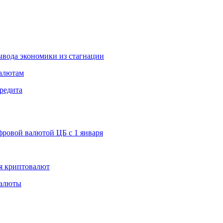
вода экономики из стагнации
валютам
редита
ровой валютой ЦБ с 1 января
я криптовалют
валюты