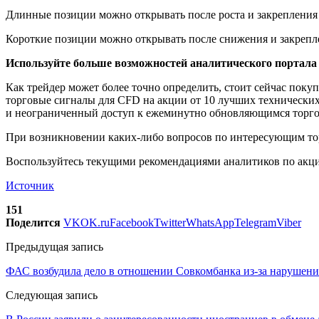
Длинные позиции можно открывать после роста и закрепления ц
Короткие позиции можно открывать после снижения и закрепле
Используйте больше возможностей аналитического портал
Как трейдер может более точно определить, стоит сейчас поку
торговые сигналы для CFD на акции от 10 лучших технически
и неограниченный доступ к ежеминутно обновляющимся торгов
При возникновении каких-либо вопросов по интересующим тор
Воспользуйтесь текущими рекомендациями аналитиков по акция
Источник
151
Поделится
VK
OK.ru
Facebook
Twitter
WhatsApp
Telegram
Viber
Предыдущая запись
ФАС возбудила дело в отношении Совкомбанка из-за нарушени
Следующая запись