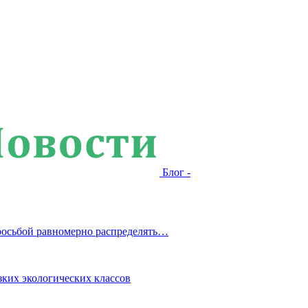
Блог -
росьбой равномерно распределять…
зких экологических классов