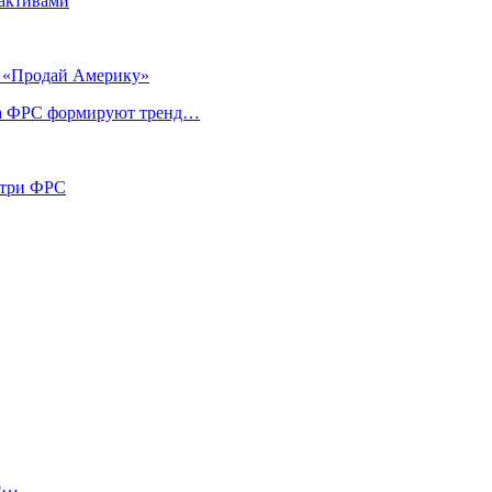
 активами
и «Продай Америку»
ика ФРС формируют тренд…
утри ФРС
го…