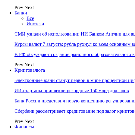
Prev
Next
Банки
Все
Ипотека
СМИ узнали об использовании ИИ Банком Англии для вы
Курсы валют 7 августа: рубль рухнул ко всем основным 
В РФ обсуждают создание рыночного образовательного к
Prev
Next
Криптовалюта
Электронные юани станут первой в мире процентной циф
ИИ-стартапы привлекли рекордные 150 млрд долларов
Банк России представил новую концепцию регулировани
Сбербанк рассматривает кредитование под залог крипто
Prev
Next
Финансы