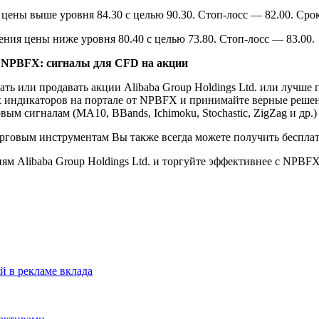
ены выше уровня 84.30 с целью 90.30. Стоп-лосс — 82.00. Срок 
ния цены ниже уровня 80.40 с целью 73.80. Стоп-лосс — 83.00.
а NPBFX: сигналы для CFD на акции
пать или продавать акции Alibaba Group Holdings Ltd. или лучш
х индикаторов на портале от NPBFX и принимайте верные реше
ым сигналам (MA10, BBands, Ichimoku, Stochastic, ZigZag и д
говым инструментам Вы также всегда можете получить бесплатн
м Alibaba Group Holdings Ltd. и торгуйте эффективнее с NPBFX
й в рекламе вклада