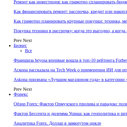
Ремонт как инвестиция: как грамотно спланировать бюдж
Как финансировать ремонт: рассрочка, кредит или нако
Как грамотно планировать крупные покупки: техника, ме
Покупка техники в рассрочку: когда это выгодно, а когда
Prev
Next
Бизнес
Все
Франшиза beyosa впервые вошла в топ-10 рейтинга Forbe
Аскона рассказала на Tech Week о применении ИИ для 
Askona признана «Лучшим магазином года» в категории 
Prev
Next
Форекс
Обзор Forex: Фактор Ормузского пролива и парадокс по
Фактор Бессента и дилемма Уорша: как геополитика и 
Аналитика Forex. Доллар в замкнутом цикле