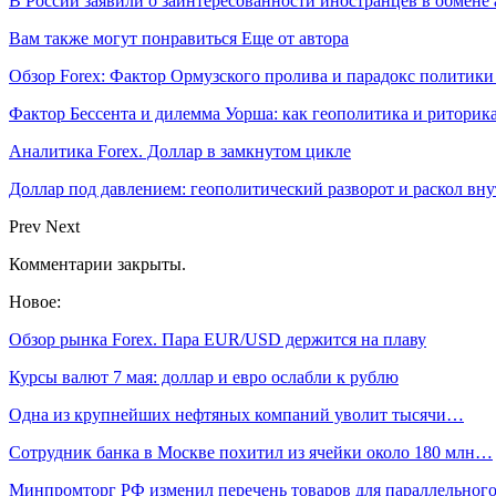
В России заявили о заинтересованности иностранцев в обмене
Вам также могут понравиться
Еще от автора
Обзор Forex: Фактор Ормузского пролива и парадокс политик
Фактор Бессента и дилемма Уорша: как геополитика и ритор
Аналитика Forex. Доллар в замкнутом цикле
Доллар под давлением: геополитический разворот и раскол вн
Prev
Next
Комментарии закрыты.
Новое:
Обзор рынка Forex. Пара EUR/USD держится на плаву
Курсы валют 7 мая: доллар и евро ослабли к рублю
Одна из крупнейших нефтяных компаний уволит тысячи…
Сотрудник банка в Москве похитил из ячейки около 180 млн…
Минпромторг РФ изменил перечень товаров для параллельно