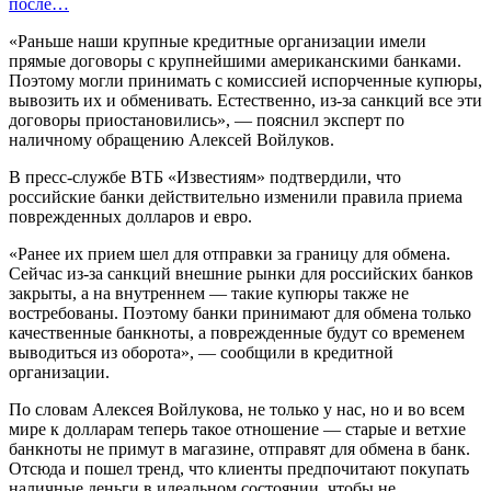
после…
«Раньше наши крупные кредитные организации имели
прямые договоры с крупнейшими американскими банками.
Поэтому могли принимать с комиссией испорченные купюры,
вывозить их и обменивать. Естественно, из-за санкций все эти
договоры приостановились», — пояснил эксперт по
наличному обращению Алексей Войлуков.
В пресс-службе ВТБ «Известиям» подтвердили, что
российские банки действительно изменили правила приема
поврежденных долларов и евро.
«Ранее их прием шел для отправки за границу для обмена.
Сейчас из-за санкций внешние рынки для российских банков
закрыты, а на внутреннем — такие купюры также не
востребованы. Поэтому банки принимают для обмена только
качественные банкноты, а поврежденные будут со временем
выводиться из оборота», — сообщили в кредитной
организации.
По словам Алексея Войлукова, не только у нас, но и во всем
мире к долларам теперь такое отношение — старые и ветхие
банкноты не примут в магазине, отправят для обмена в банк.
Отсюда и пошел тренд, что клиенты предпочитают покупать
наличные деньги в идеальном состоянии, чтобы не