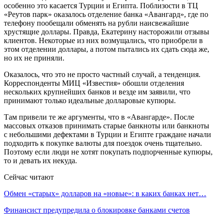
особенно это касается Турции и Египта. Поблизости в ТЦ
«Реутов парк» оказалось отделение банка «Авангард», где по
телефону пообещали обменять на рубли наисвежайшие
хрустящие доллары. Правда, Екатерину насторожили отзывы
клиентов. Некоторые из них возмущались, что приобрели в
этом отделении доллары, а потом пытались их сдать сюда же,
но их не приняли.
Оказалось, что это не просто частный случай, а тенденция.
Корреспонденты МИЦ «Известия» обошли отделения
нескольких крупнейших банков и везде им заявили, что
принимают только идеальные долларовые купюры.
Там привели те же аргументы, что в «Авангарде». После
массовых отказов принимать старые банкноты или банкноты
с небольшими дефектами в Турции и Египте граждане начали
подходить к покупке валюты для поездок очень тщательно.
Поэтому если люди не хотят покупать подпорченные купюры,
то и девать их некуда.
Сейчас читают
Обмен «старых» долларов на «новые»: в каких банках нет…
Финансист предупредила о блокировке банками счетов