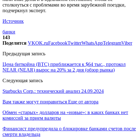
столкнуться с проблемами во время зарубежной поездки,
подчеркнул эксперт.​
Источник
банки
143
Поделится
VK
OK.ru
Facebook
Twitter
WhatsApp
Telegram
Viber
Предыдущая запись
Цена биткойна (BTC) приближается к $64 тыс., протокол
NEAR (NEAR) вырос на 20% за 2 дня (обзор рынка)
Следующая запись
Starbucks Corp.: технический анализ 24.09.2024
Вам также могут понравиться
Еще от автора
Обмен «старых» долларов на «новые»: в каких банках нет
комиссий за прием валюты
Финансист предупредила о блокировке банками счетов после
смерти владельца