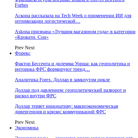
Forbes
Аскона рассказала на Tech Week о применении ИИ для
оптимизации логистической…
Askona признана «Лучшим магазином года» в категории
«Кровати. Сон»
Prev
Next
Форекс
Фактор Бессента и дилемма Уорша: как геополитика и
риторика ФРС формируют тренд…
Аналитика Forex. Доллар в замкнутом цикле
Доллар под давлением: геополитический разворот и
раскол внутри ФРС
Доллар теряет инициативу: макроэкономическая
дивергенция и кризис коммуникаций ФРС
Prev
Next
Экономика