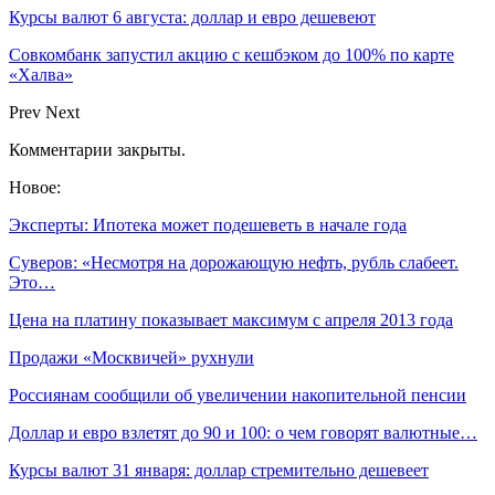
Курсы валют 6 августа: доллар и евро дешевеют
Совкомбанк запустил акцию с кешбэком до 100% по карте
«Халва»
Prev
Next
Комментарии закрыты.
Новое:
Эксперты: Ипотека может подешеветь в начале года
Суверов: «Несмотря на дорожающую нефть, рубль слабеет.
Это…
Цена на платину показывает максимум с апреля 2013 года
Продажи «Москвичей» рухнули
Россиянам сообщили об увеличении накопительной пенсии
Доллар и евро взлетят до 90 и 100: о чем говорят валютные…
Курсы валют 31 января: доллар стремительно дешевеет