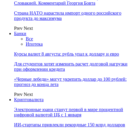
Словакией. Комментарий Георгия Бовта
Страна НАТО нарастила импорт одного российского
продукта до максимума
Prev
Next
Банки
Все
Ипотека
Курсы валют 8 августа: рубль упал к доллару и евро
Для студентов хотят изменить расчет долговой нагрузки
при оформлении кредита
«Черные лебеди» могут укрепить доллар до 100 рублей:
прогноз до конца лета
Prev
Next
Криптовалюта
Электронные юани станут первой в мире процентной
цифровой валютой ЦБ с 1 января
ИИ-стартапы привлекли рекордные 150 млрд долларов