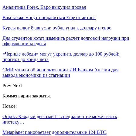
Аналитика Forex. Евро выкупил провал
Вам также могут понравиться
Еще от автора
Курсы валют 8 августа: рубль упал к доллару и евро
Для студентов хотят изменить расчет долговой нагрузки при
оформлении кредита
«Черные лебеди» могут укрепить доллар до 100 рублей:
прогноз до конца лета
СМИ узнали об использовании ИИ Банком Англии для
вывода экономики из стагнации
Prev
Next
Комментарии закрыты.
Новое:
Опрос: Каждый десятый IT-специалист не может взять
ипотеку…
Metaplanet приобретает дополнительные 124 BTC,