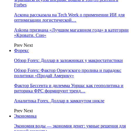
Forbes
Аскона рассказала на Tech Week о применении ИИ для
оптимизации логистической…
Askona признана «Лучшим магазином года» в категории
«Кровати. Сон»
Prev
Next
Форекс
Обзор Forex: Доллар в заложниках у макростатистики
Обзор Forex: Фактор Ормузского пролива и парадокс
политики «Продай Америку»
Фактор Бессента и дилемма Уорша: как геополитика и
риторика ФРС формируют тренд…
Аналитика Forex. Доллар в замкнутом цикле
Prev
Next
Экономика
Экономия воды — экономия денег: умные решения для