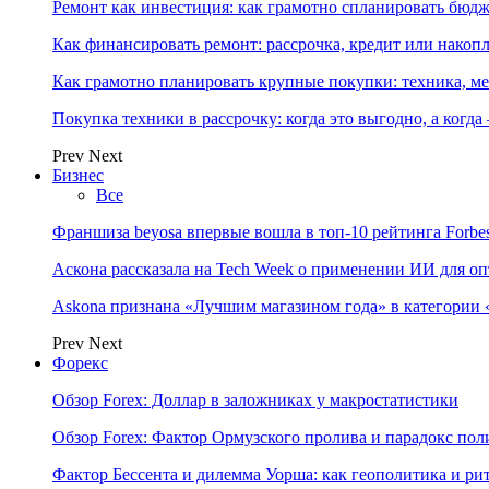
Ремонт как инвестиция: как грамотно спланировать бюдж
Как финансировать ремонт: рассрочка, кредит или нако
Как грамотно планировать крупные покупки: техника, ме
Покупка техники в рассрочку: когда это выгодно, а когда
Prev
Next
Бизнес
Все
Франшиза beyosa впервые вошла в топ-10 рейтинга Forbe
Аскона рассказала на Tech Week о применении ИИ для 
Askona признана «Лучшим магазином года» в категории 
Prev
Next
Форекс
Обзор Forex: Доллар в заложниках у макростатистики
Обзор Forex: Фактор Ормузского пролива и парадокс по
Фактор Бессента и дилемма Уорша: как геополитика и 