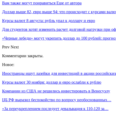
Вам также могут понравиться
Еще от автора
Доллар выше 82, евро выше 94: что происходит с курсами валю
Курсы валют 8 августа: рубль упал к доллару и евро
Для студентов хотят изменить расчет долговой нагрузки при о
«Черные лебеди» могут укрепить доллар до 100 рублей: прогноз
Prev
Next
Комментарии закрыты.
Новое:
Иностранцы ищут лазейки для инвестиций в акции российск
Курсы валют 30 ноября: доллар и евро ослабли к рублю
Компании из США не решились инвестировать в Венесуэлу
ЦБ РФ выразил беспокойство по вопросу необоснованных…
«За переукреплением последует девальвация к 110-120 за…