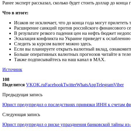
Ранее эксперт рассказал, сколько будет стоить доллар до конца г
Что в итоге:
Исаков не исключает, что до конца года могут прилететь 
Расширение санкций против российского финансового сек
В результате резкого падения цен на нефть бюджет недо
Эскалация конфликта на Украине приведет к ослаблению 
Следить за курсом валют можно здесь.
Если вы планируете открыть валютный вклад, ознакомить
Больше оперативных валютных прогнозов читайте в телег
Также подписывайтесь на наш канал в MAX.
Источник
108
Поделится
VK
OK.ru
Facebook
Twitter
WhatsApp
Telegram
Viber
Предыдущая запись
Юрист предупредил о последствиях привязки ИНН к счетам ф
Следующая запись
Юрист предупредил о риске упразднения банковской тайны из-