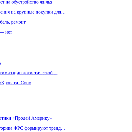
ет на обустройство жилья
пления на крупные покупки для…
бель, ремонт
 — нет
s
оптимизации логистической…
«Кровати. Сон»
литики «Продай Америку»
риторика ФРС формируют тренд…