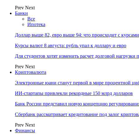
Prev
Next
Банки
Все
Ипотека
Доллар выше 82, евро выше 94: что происходит с курсами
Курсы валют 8 августа: рубль упал к доллару и евро
Для студентов хотят изменить расчет долговой нагрузки
Prev
Next
Криптовалюта
Электронные юани станут первой в мире процентной циф
ИИ-стартапы привлекли рекордные 150 млрд долларов
Банк России представил новую концепцию регулировани
Сбербанк рассматривает кредитование под залог крипто
Prev
Next
Финансы