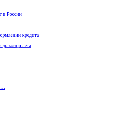
т в России
формлении кредита
 до конца лета
их…