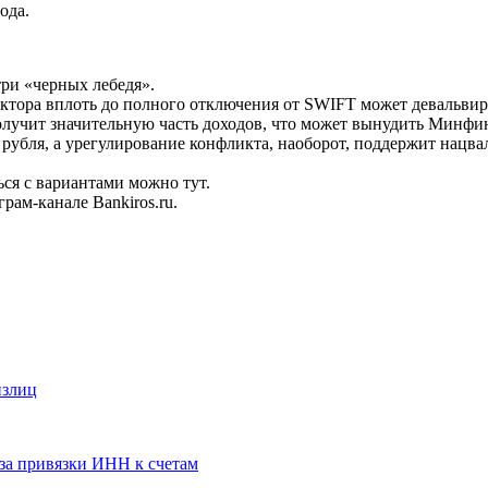
ода.
три «черных лебедя».
тора вплоть до полного отключения от SWIFT может девальвиро
получит значительную часть доходов, что может вынудить Минфи
рубля, а урегулирование конфликта, наоборот, поддержит нацва
ся с вариантами можно тут.
рам-канале Bankiros.ru.
излиц
за привязки ИНН к счетам