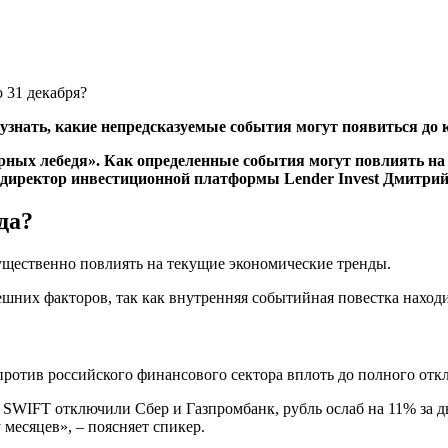
 узнать, какие непредсказуемые события могут появиться до к
рных лебедя». Как определенные события могут повлиять на
й директор инвестиционной платформы Lender Invest Дмитрий
да?
ущественно повлиять на текущие экономические тренды.
ешних факторов, так как внутренняя событийная повестка находи
ротив российского финансового сектора вплоть до полного отк
от SWIFT отключили Сбер и Газпромбанк, рубль ослаб на 11% за 
месяцев», – поясняет спикер.