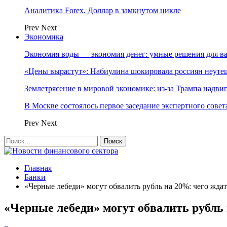
Аналитика Forex. Доллар в замкнутом цикле
Prev
Next
Экономика
Экономия воды — экономия денег: умные решения для в
«Цены вырастут»: Набиулина шокировала россиян неут
Землетрясение в мировой экономике: из-за Трампа надвиг
В Москве состоялось первое заседание экспертного сове
Prev
Next
Главная
Банки
«Черные лебеди» могут обвалить рубль на 20%: чего ждат
«Черные лебеди» могут обвалить рубль 