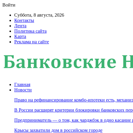
Войти
Суббота, 8 августа, 2026
Контакты
Лента
Политика сайта
Карта
Реклама на сайте
Главная
Новости
Право на рефинансирование комбо-ипотеки есть, механиз
В России расширят критерии блокировки банковских пер
Предприниматель — о том, как чарджбэк в одно касание
Крысы захватили дом в российском городе