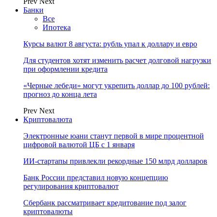
Prev
Next
Банки
Все
Ипотека
Курсы валют 8 августа: рубль упал к доллару и евро
Для студентов хотят изменить расчет долговой нагрузки
при оформлении кредита
«Черные лебеди» могут укрепить доллар до 100 рублей:
прогноз до конца лета
Prev
Next
Криптовалюта
Электронные юани станут первой в мире процентной
цифровой валютой ЦБ с 1 января
ИИ-стартапы привлекли рекордные 150 млрд долларов
Банк России представил новую концепцию
регулирования криптовалют
Сбербанк рассматривает кредитование под залог
криптовалюты