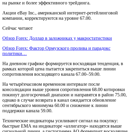
на рынке и более эффективного трейдинга.
Акции eBay Inc., американской интернет-ретейлинговой
компании, корректируются на уровне 67.00.
Сейчас читают
Обзор Forex: Доллар в заложниках у макростатистики
Обзор Forex: Фактор Ормузского пролива и парадокс
политики…
На дневном графике формируется восходящая тенденция, в
рамках которой цена пытается закрепиться выше линии
сопротивления восходящего канала 67.00–59.00.
На четырёхчасовом временном интервале после
консолидации выше уровня сопротивления 68.00 котировки
покинут долгосрочный диапазон и направятся в район 75.00,
однако в случае возврата в канал ожидается обновление
сентябрьского минимума 60.00 и снижение к линии
поддержки канала 59.00.
Технические индикаторы усиливают сигнал на покупку:
быстрые ЕМА на индикаторе «аллигатор» находятся выше
сигнальной линии, а гистограмма АО формирует восходящие