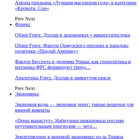
Askona признана «Лучшим магазином года» в категории
«Кровати. Сон»
Prev
Next
Форекс
Обзор Forex: Доллар в заложниках у макростатистики
Обзор Forex: Фактор Ормузского пролива и парадокс
политики «Продай Америку»
Фактор Бессента и дилемма Уорша: как геополитика и
риторика ФРС формируют тренд…
Аналитика Forex. Доллар в замкнутом цикле
Prev
Next
Экономика
Экономия воды — экономия денег: умные решения для
ванной комнаты
«Цены вырастут»: Набиулина шокировала россиян
неутешительным прогнозом — чего…
Землетрясение в мировой экономике: из-за Трампа