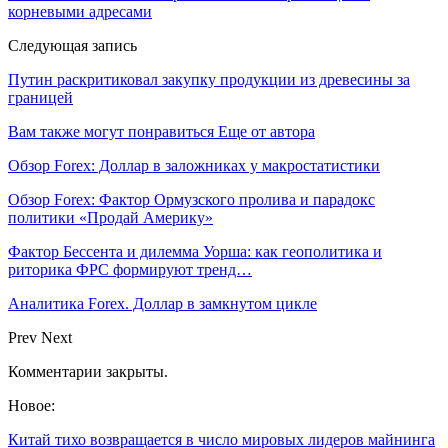
корневыми адресами
Следующая запись
Путин раскритиковал закупку продукции из древесины за
границей
Вам также могут понравиться
Еще от автора
Обзор Forex: Доллар в заложниках у макростатистики
Обзор Forex: Фактор Ормузского пролива и парадокс
политики «Продай Америку»
Фактор Бессента и дилемма Уорша: как геополитика и
риторика ФРС формируют тренд…
Аналитика Forex. Доллар в замкнутом цикле
Prev
Next
Комментарии закрыты.
Новое:
Китай тихо возвращается в число мировых лидеров майнинга