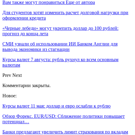
Вам также могут понравиться
Еще от автора
Для студентов хотят изменить расчет долговой нагрузки при
оформлении кредита
«Черные лебеди» могут укрепить доллар до 100 рублей:
прогноз до конца лета
СМИ узнали об использовании ИИ Банком Англии для
вывода экономики из стагнации
Курсы валют 7 августа: рубль рухнул ко всем основным
валютам
Prev
Next
Комментарии закрыты.
Новое:
Курсы валют 11 мая: доллар и евро ослабли к рублю
Обзор Форекс. EUR/USD: Сближение политики повышает
потенциал…
Банки предлагают увеличить лимит страхования по вкладам