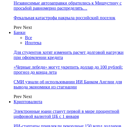
Независимые автозаправки обратились к Мишустину с
просьбой равномерно распределять…
Фекальная катастрофа накрыла российский поселок
Prev
Next
Банки
Все
Ипотека
Для студентов хотят изменить расчет долговой нагрузки
при оформлении кредита
«Черные лебеди» могут укрепить доллар до 100 рублей:
прогноз до конца лета
СМИ узнали об использовании ИИ Банком Англии для
вывода экономики из стагнации
Prev
Next
Криптовалюта
Электронные юани станут первой в мире процентной
цифровой валютой ЦБ с 1 января
ИИ-стартапы привлекли рекордные 150 млрд долларов