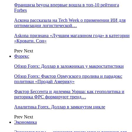
Франшиза beyosa впервые вошла в топ-10 рейтинга
Forbes
Аскона рассказала на Tech Week о применении ИИ для
оптимизации логистической…
Askona признана «Лучшим магазином года» в категории
«Кровати. Сон»
Prev
Next
Форекс
Обзор Forex: Доллар в заложниках у макростатистики
Обзор Forex: Фактор Ормузского пролива и парадокс
политики «Продай Америку»
Фактор Бессента и дилемма Уорша: как геополитика и
риторика ФРС формируют тренд…
Аналитика Forex. Доллар в замкнутом цикле
Prev
Next
Экономика