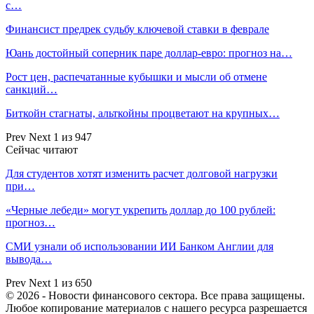
с…
Финансист предрек судьбу ключевой ставки в феврале
Юань достойный соперник паре доллар-евро: прогноз на…
Рост цен, распечатанные кубышки и мысли об отмене
санкций…
Биткойн стагнаты, альткойны процветают на крупных…
Prev
Next
1 из 947
Сейчас читают
Для студентов хотят изменить расчет долговой нагрузки
при…
«Черные лебеди» могут укрепить доллар до 100 рублей:
прогноз…
СМИ узнали об использовании ИИ Банком Англии для
вывода…
Prev
Next
1 из 650
© 2026 - Новости финансового сектора. Все права защищены.
Любое копирование материалов с нашего ресурса разрешается