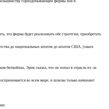
й большинству горнодобывающей фирмы Hut 8.
ь, что фирма будет реализовать обе стратегии, приобретать
гатства до национальных штатов до штатов США, [таких
м биткойнах, Эрик сказал, что он попал в отрасль из -за
воспринимается во всем мире, и шлюзы только начинают
ыше.