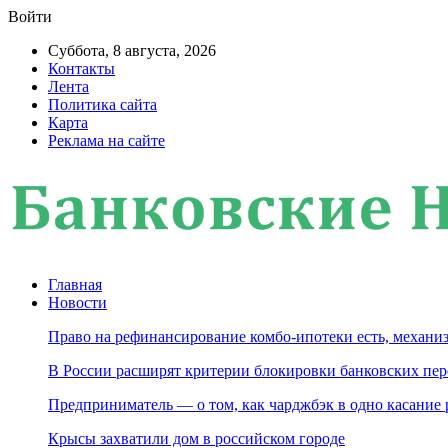
Войти
Суббота, 8 августа, 2026
Контакты
Лента
Политика сайта
Карта
Реклама на сайте
Главная
Новости
Право на рефинансирование комбо-ипотеки есть, механиз
В России расширят критерии блокировки банковских пер
Предприниматель — о том, как чарджбэк в одно касание
Крысы захватили дом в российском городе