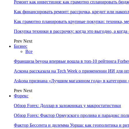
Ремонт как инвестиция: как грамотно спланировать бюдж
Как финансировать ремонт: рассрочка, кредит или нако
Как грамотно планировать крупные покупки: техника, ме
Покупка техники в рассрочку: когда это выгодно, а когда
Prev
Next
Бизнес
Все
Франшиза beyosa впервые вошла в топ-10 рейтинга Forbe
Аскона рассказала на Tech Week о применении ИИ для 
Askona признана «Лучшим магазином года» в категории 
Prev
Next
Форекс
Обзор Forex: Доллар в заложниках у макростатистики
Обзор Forex: Фактор Ормузского пролива и парадокс по
Фактор Бессента и дилемма Уорша: как геополитика и 