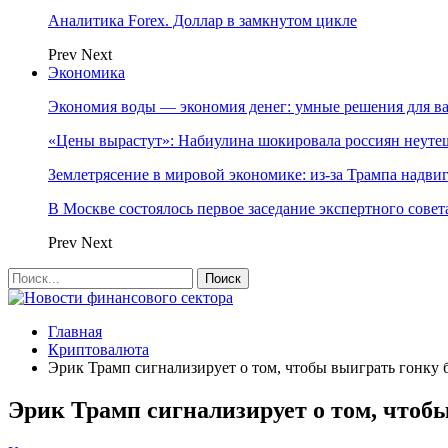
Аналитика Forex. Доллар в замкнутом цикле
Prev
Next
Экономика
Экономия воды — экономия денег: умные решения для в
«Цены вырастут»: Набиулина шокировала россиян неут
Землетрясение в мировой экономике: из-за Трампа надвиг
В Москве состоялось первое заседание экспертного сове
Prev
Next
Главная
Криптовалюта
Эрик Трамп сигнализирует о том, чтобы выиграть гонку
Эрик Трамп сигнализирует о том, чтоб