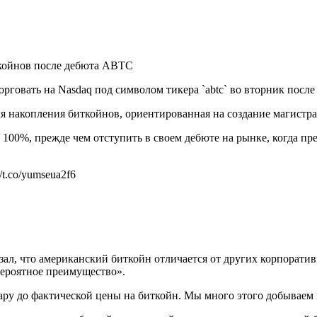
говать на Nasdaq под символом тикера `abtc` во вторник после 
я накопления биткойнов, ориентированная на создание магистр
 100%, прежде чем отступить в своем дебюте на рынке, когда пр
t.co/yumseua2f6
, что американский биткойн отличается от других корпоративн
ероятное преимущество».
у до фактической цены на биткойн. Мы много этого добываем и