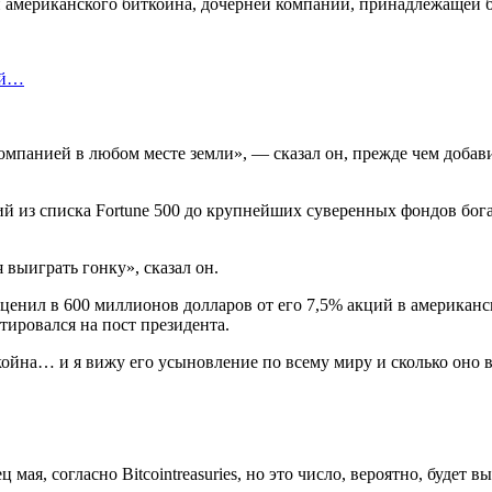
ии американского биткойна, дочерней компании, принадлежаще
ой…
мпанией в любом месте земли», — сказал он, прежде чем добавит
ий из списка Fortune 500 до крупнейших суверенных фондов бо
выиграть гонку», сказал он.
оценил в 600 миллионов долларов от его 7,5% акций в американско
тировался на пост президента.
ойна… и я вижу его усыновление по всему миру и сколько оно 
я, согласно Bitcointreasuries, но это число, вероятно, будет в