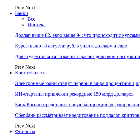
Prev
Next
Банки
Все
Ипотека
Доллар выше 82, евро выше 94: что происходит с курсами
Курсы валют 8 августа: рубль упал к доллару и евро
Для студентов хотят изменить расчет долговой нагрузки
Prev
Next
Криптовалюта
Электронные юани станут первой в мире процентной циф
ИИ-стартапы привлекли рекордные 150 млрд долларов
Банк России представил новую концепцию регулировани
Сбербанк рассматривает кредитование под залог крипто
Prev
Next
Финансы