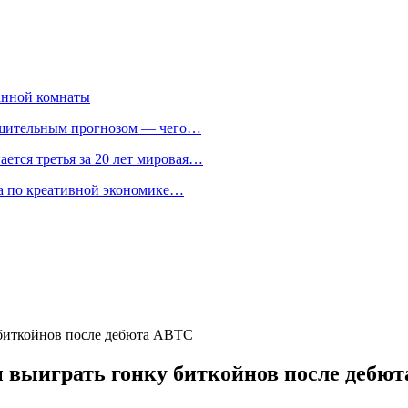
анной комнаты
ешительным прогнозом — чего…
ается третья за 20 лет мировая…
та по креативной экономике…
 биткойнов после дебюта ABTC
ы выиграть гонку биткойнов после дебю