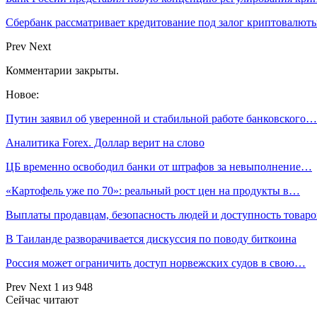
Сбербанк рассматривает кредитование под залог криптовалют
Prev
Next
Комментарии закрыты.
Новое:
Путин заявил об уверенной и стабильной работе банковского…
Аналитика Forex. Доллар верит на слово
ЦБ временно освободил банки от штрафов за невыполнение…
«Картофель уже по 70»: реальный рост цен на продукты в…
Выплаты продавцам, безопасность людей и доступность товар
В Таиланде разворачивается дискуссия по поводу биткоина
Россия может ограничить доступ норвежских судов в свою…
Prev
Next
1 из 948
Сейчас читают