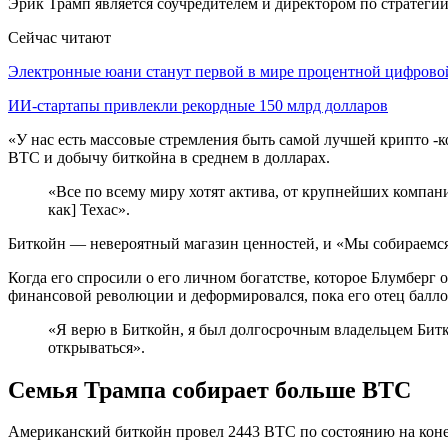
Эрик Трамп является соучредителем и директором по стратег
Сейчас читают
Электронные юани станут первой в мире процентной цифров
ИИ-стартапы привлекли рекордные 150 млрд долларов
«У нас есть массовые стремления быть самой лучшей крипто -ко
BTC и добычу биткойна в среднем в долларах.
«Все по всему миру хотят актива, от крупнейших компан
как] Техас».
Биткойн — невероятный магазин ценностей, и «Мы собираемся 
Когда его спросили о его личном богатстве, которое Блумберг 
финансовой революции и деформировался, пока его отец балло
«Я верю в Биткойн, я был долгосрочным владельцем Битк
открываться».
Семья Трампа собирает больше BTC
Американский биткойн провел 2443 BTC по состоянию на конец ма