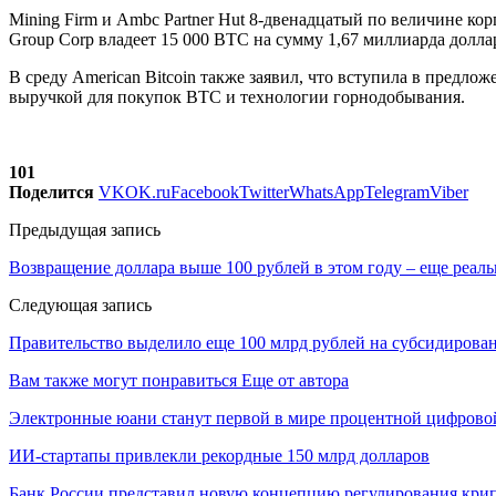
Mining Firm и Ambc Partner Hut 8-двенадцатый по величине ко
Group Corp владеет 15 000 BTC на сумму 1,67 миллиарда долла
В среду American Bitcoin также заявил, что вступила в предло
выручкой для покупок BTC и технологии горнодобывания.
101
Поделится
VK
OK.ru
Facebook
Twitter
WhatsApp
Telegram
Viber
Предыдущая запись
Возвращение доллара выше 100 рублей в этом году – еще реал
Следующая запись
Правительство выделило еще 100 млрд рублей на субсидирова
Вам также могут понравиться
Еще от автора
Электронные юани станут первой в мире процентной цифровой
ИИ-стартапы привлекли рекордные 150 млрд долларов
Банк России представил новую концепцию регулирования кри