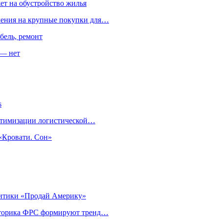
ет на обустройство жилья
пления на крупные покупки для…
бель, ремонт
 — нет
s
оптимизации логистической…
«Кровати. Сон»
литики «Продай Америку»
риторика ФРС формируют тренд…