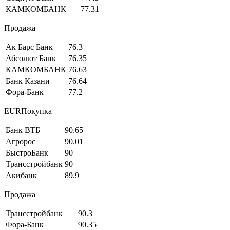
КАМКОМБАНК
77.31
Продажа
Ак Барс Банк
76.3
Абсолют Банк
76.35
КАМКОМБАНК
76.63
Банк Казани
76.64
Фора-Банк
77.2
EURПокупка
Банк ВТБ
90.65
Агророс
90.01
БыстроБанк
90
Трансстройбанк
90
Акибанк
89.9
Продажа
Трансстройбанк
90.3
Фора-Банк
90.35