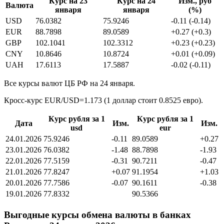
Курс на 23
Курс на 24
Изм., руб
Валюта
января
января
(%)
USD
76.0382
75.9246
-0.11 (-0.14)
EUR
88.7898
89.0589
+0.27 (+0.3)
GBP
102.1041
102.3312
+0.23 (+0.23)
CNY
10.8646
10.8724
+0.01 (+0.09)
UAH
17.6113
17.5887
-0.02 (-0.11)
Все курсы валют ЦБ РФ на 24 января.
Кросс-курс EUR/USD=1.173 (1 доллар стоит 0.8525 евро).
Курс рубля за 1
Курс рубля за 1
Дата
Изм.
Изм.
usd
eur
24.01.2026
75.9246
-0.11
89.0589
+0.27
23.01.2026
76.0382
-1.48
88.7898
-1.93
22.01.2026
77.5159
-0.31
90.7211
-0.47
21.01.2026
77.8247
+0.07
91.1954
+1.03
20.01.2026
77.7586
-0.07
90.1611
-0.38
19.01.2026
77.8332
90.5366
Выгодные курсы обмена валюты в банках