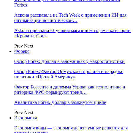
Forbes
Аскона рассказала на Tech Week о применении ИИ для
оптимизации логистической…
Askona признана «Лучшим магазином года» в категории
«Кровати. Сон»
Prev
Next
Форекс
Обзор Forex: Доллар в заложниках у макростатистики
Обзор Forex: Фактор Ормузского пролива и парадокс
политики «Продай Америку»
Фактор Бессента и дилемма Уорша: как геополитика и
риторика ФРС формируют тренд…
Аналитика Forex. Доллар в замкнутом цикле
Prev
Next
Экономика
Экономия воды — экономия денег: умные решения для