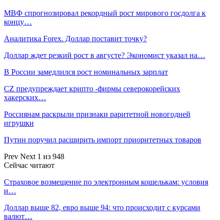
МВФ спрогнозировал рекордный рост мирового госдолга к
концу…
Аналитика Forex. Доллар поставит точку?
Доллар ждет резкий рост в августе? Экономист указал на…
В России замедлился рост номинальных зарплат
CZ предупреждает крипто -фирмы северокорейских
хакерских…
Россиянам раскрыли признаки раритетной новогодней
игрушки
Путин поручил расширить импорт приоритетных товаров
Prev
Next
1 из 948
Сейчас читают
Страховое возмещение по электронным кошелькам: условия
и…
Доллар выше 82, евро выше 94: что происходит с курсами
валют…