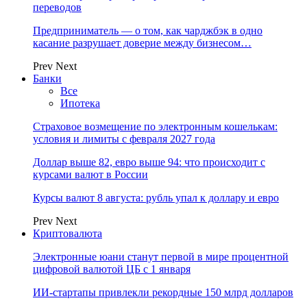
переводов
Предприниматель — о том, как чарджбэк в одно
касание разрушает доверие между бизнесом…
Prev
Next
Банки
Все
Ипотека
Страховое возмещение по электронным кошелькам:
условия и лимиты с февраля 2027 года
Доллар выше 82, евро выше 94: что происходит с
курсами валют в России
Курсы валют 8 августа: рубль упал к доллару и евро
Prev
Next
Криптовалюта
Электронные юани станут первой в мире процентной
цифровой валютой ЦБ с 1 января
ИИ-стартапы привлекли рекордные 150 млрд долларов