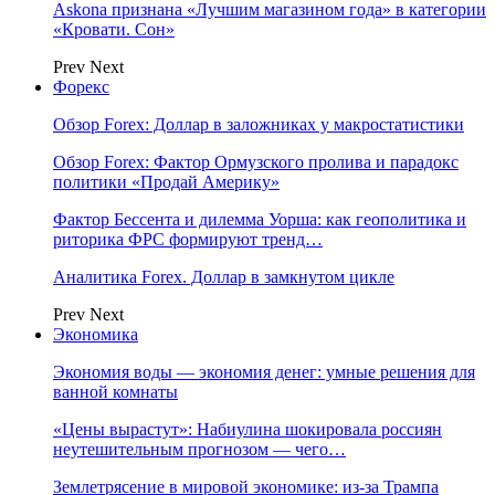
Askona признана «Лучшим магазином года» в категории
«Кровати. Сон»
Prev
Next
Форекс
Обзор Forex: Доллар в заложниках у макростатистики
Обзор Forex: Фактор Ормузского пролива и парадокс
политики «Продай Америку»
Фактор Бессента и дилемма Уорша: как геополитика и
риторика ФРС формируют тренд…
Аналитика Forex. Доллар в замкнутом цикле
Prev
Next
Экономика
Экономия воды — экономия денег: умные решения для
ванной комнаты
«Цены вырастут»: Набиулина шокировала россиян
неутешительным прогнозом — чего…
Землетрясение в мировой экономике: из-за Трампа