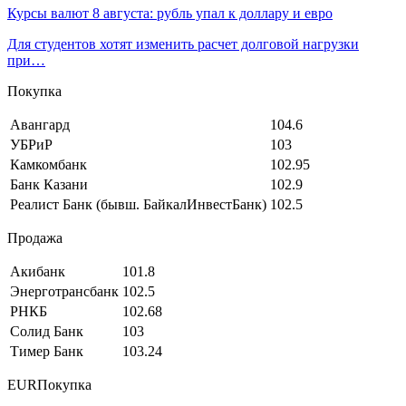
Курсы валют 8 августа: рубль упал к доллару и евро
Для студентов хотят изменить расчет долговой нагрузки
при…
Покупка
Авангард
104.6
УБРиР
103
Камкомбанк
102.95
Банк Казани
102.9
Реалист Банк (бывш. БайкалИнвестБанк)
102.5
Продажа
Акибанк
101.8
Энерготрансбанк
102.5
РНКБ
102.68
Солид Банк
103
Тимер Банк
103.24
EURПокупка