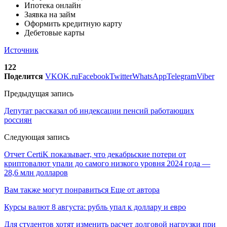
Ипотека онлайн
Заявка на займ
Оформить кредитную карту
Дебетовые карты
Источник
122
Поделится
VK
OK.ru
Facebook
Twitter
WhatsApp
Telegram
Viber
Предыдущая запись
Депутат рассказал об индексации пенсий работающих
россиян
Следующая запись
Отчет CertiK показывает, что декабрьские потери от
криптовалют упали до самого низкого уровня 2024 года —
28,6 млн долларов
Вам также могут понравиться
Еще от автора
Курсы валют 8 августа: рубль упал к доллару и евро
Для студентов хотят изменить расчет долговой нагрузки при