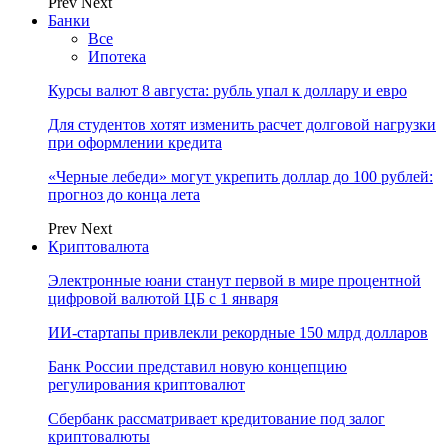
Prev
Next
Банки
Все
Ипотека
Курсы валют 8 августа: рубль упал к доллару и евро
Для студентов хотят изменить расчет долговой нагрузки
при оформлении кредита
«Черные лебеди» могут укрепить доллар до 100 рублей:
прогноз до конца лета
Prev
Next
Криптовалюта
Электронные юани станут первой в мире процентной
цифровой валютой ЦБ с 1 января
ИИ-стартапы привлекли рекордные 150 млрд долларов
Банк России представил новую концепцию
регулирования криптовалют
Сбербанк рассматривает кредитование под залог
криптовалюты