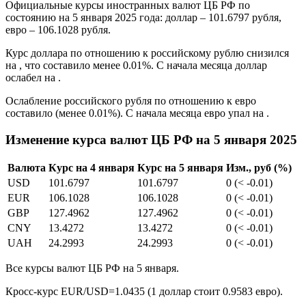
Официальные курсы иностранных валют ЦБ РФ по
состоянию на 5 января 2025 года: доллар – 101.6797 рубля,
евро – 106.1028 рубля.
Курс доллара по отношению к российскому рублю снизился
на , что составило менее 0.01%. С начала месяца доллар
ослабел на .
Ослабление российского рубля по отношению к евро
составило (менее 0.01%). С начала месяца евро упал на .
Изменение курса валют ЦБ РФ на 5 января 2025
Валюта
Курс на 4 января
Курс на 5 января
Изм., руб (%)
USD
101.6797
101.6797
0 (< -0.01)
EUR
106.1028
106.1028
0 (< -0.01)
GBP
127.4962
127.4962
0 (< -0.01)
CNY
13.4272
13.4272
0 (< -0.01)
UAH
24.2993
24.2993
0 (< -0.01)
Все курсы валют ЦБ РФ на 5 января.
Кросс-курс EUR/USD=1.0435 (1 доллар стоит 0.9583 евро).