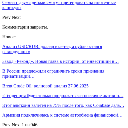
Семьи с двумя детьми смогут претендовать на ипотечные
каникулы
Prev
Next
Комментарии закрыты.
Новое:
Анализ USD/RUB: доллар взлетел, а рубль остался
равнодушным
Завод «Реконд». Новая глава в истории: от инвестиций в…
В России предложили ограничить сроки признания
приватизации…
Brent Crude Oil: волновой анализ 27.06.2025
«Тенденция будет только продолжаться»: россияне активно…
Этот альткойн взлетел на 75% после того, как Coinbase дала…
Армения подключилась к системе автообмена финансовой…
Prev
Next
1 из 946