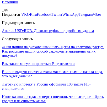
Источник
144
Поделится
VK
OK.ru
Facebook
Twitter
WhatsApp
Telegram
Viber
Предыдущая запись
Анализ USD/RUB. Дожили: рубль под двойным ударом
Следующая запись
«Они пошли на рискованный шаг» Цены на квартиры растут.
Как россияне нашли способ сэкономить миллионы на их
покупке?
Вам также могут понравиться
Еще от автора
В июне выдачи ипотеки стали максимальными с начала года.
Что будет дальше?
Льготную ипотеку в России оформили 100 тысяч ИТ-
специалистов
Ипотека или аренда: эксперты оценили, что выгоднее – брать
кредит или снимать жилье