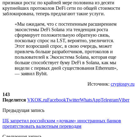
признаки роста: по крайней мере половина из десяти
крупнейших протоколов DeFi сети по общей стоимости
заблокирована, теперь предлагают такие услуги.
«Мы ожидаем, что с постепенным расширением
экосистемы DeFi Solana эта тенденция роста
сформирует положительную обратную связь,
поскольку спрос на LST, вероятно, увеличится.
Этот возросший спрос, в свою очередь, может
привлечь больше разработчиков, протоколов и
пользователей к Экосистема Solana, которая еще
больше способствует буму DeFi в Solana, как мы
видели с первых дней существования Ethereum»,
— заявил Bybit.
Источник:
cryptospy.ru
143
Поделится
VK
OK.ru
Facebook
Twitter
WhatsApp
Telegram
Viber
Предыдущая запись
ЦБ запретил российским «дочкам» иностранных банков
препятствовать валютным переводам
Следующая запись