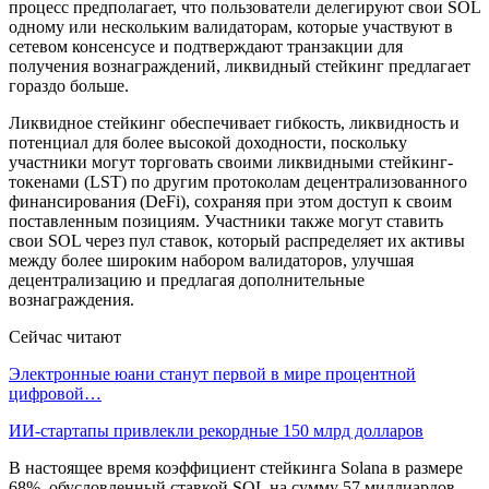
процесс предполагает, что пользователи делегируют свои SOL
одному или нескольким валидаторам, которые участвуют в
сетевом консенсусе и подтверждают транзакции для
получения вознаграждений, ликвидный стейкинг предлагает
гораздо больше.
Ликвидное стейкинг обеспечивает гибкость, ликвидность и
потенциал для более высокой доходности, поскольку
участники могут торговать своими ликвидными стейкинг-
токенами (LST) по другим протоколам децентрализованного
финансирования (DeFi), сохраняя при этом доступ к своим
поставленным позициям. Участники также могут ставить
свои SOL через пул ставок, который распределяет их активы
между более широким набором валидаторов, улучшая
децентрализацию и предлагая дополнительные
вознаграждения.
Сейчас читают
Электронные юани станут первой в мире процентной
цифровой…
ИИ-стартапы привлекли рекордные 150 млрд долларов
В настоящее время коэффициент стейкинга Solana в размере
68%, обусловленный ставкой SOL на сумму 57 миллиардов