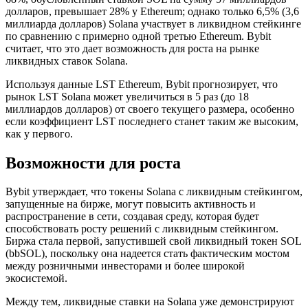
долларов, превышает 28% у Ethereum; однако только 6,5% (3,6
миллиарда долларов) Solana участвует в ликвидном стейкинге
по сравнению с примерно одной третью Ethereum. Bybit
считает, что это дает возможность для роста на рынке
ликвидных ставок Solana.
Используя данные LST Ethereum, Bybit прогнозирует, что
рынок LST Solana может увеличиться в 5 раз (до 18
миллиардов долларов) от своего текущего размера, особенно
если коэффициент LST последнего станет таким же высоким,
как у первого.
Возможности для роста
Bybit утверждает, что токены Solana с ликвидным стейкингом,
запущенные на бирже, могут повысить активность и
распространение в сети, создавая среду, которая будет
способствовать росту решений с ликвидным стейкингом.
Биржа стала первой, запустившей свой ликвидный токен SOL
(bbSOL), поскольку она надеется стать фактическим мостом
между розничными инвесторами и более широкой
экосистемой.
Между тем, ликвидные ставки на Solana уже демонстрируют