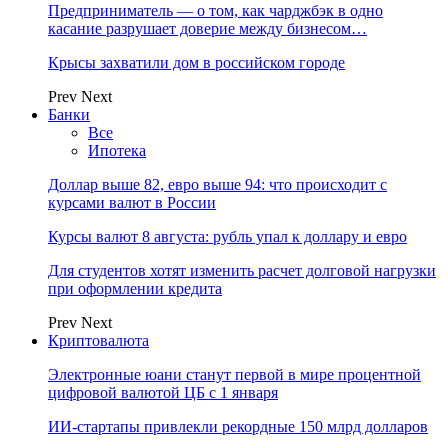
Предприниматель — о том, как чарджбэк в одно
касание разрушает доверие между бизнесом…
Крысы захватили дом в российском городе
Prev
Next
Банки
Все
Ипотека
Доллар выше 82, евро выше 94: что происходит с
курсами валют в России
Курсы валют 8 августа: рубль упал к доллару и евро
Для студентов хотят изменить расчет долговой нагрузки
при оформлении кредита
Prev
Next
Криптовалюта
Электронные юани станут первой в мире процентной
цифровой валютой ЦБ с 1 января
ИИ-стартапы привлекли рекордные 150 млрд долларов