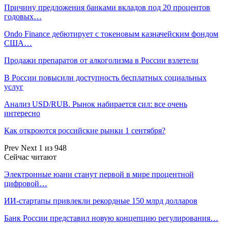
Причину предложения банками вкладов под 20 процентов
годовых…
Ondo Finance дебютирует с токеновым казначейским фондом
США…
Продажи препаратов от алкоголизма в России взлетели
В России повысили доступность бесплатных социальных
услуг
Анализ USD/RUB. Рынок набирается сил: все очень
интересно
Как откроются российские рынки 1 сентября?
Prev
Next
1 из 948
Сейчас читают
Электронные юани станут первой в мире процентной
цифровой…
ИИ-стартапы привлекли рекордные 150 млрд долларов
Банк России представил новую концепцию регулирования…