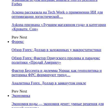
Forbes
Аскона рассказала на Tech Week о применении ИИ для
оптимизации логистической…
Askona признана «Лучшим магазином года» в категории
«Кровати. Сон»
Prev
Next
Форекс
Обзор Forex: Доллар в заложниках у макростатистики
Обзор Forex: Фактор Ормузского пролива и парадокс
политики «Продай Америку»
Фактор Бессента и дилемма Уорша: как геополитика и
риторика ФРС формируют тренд…
Аналитика Forex. Доллар в замкнутом цикле
Prev
Next
Экономика
Экономия воды — экономия денег: умные решения для