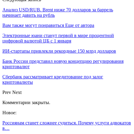
Анализ USD/RUB. Brent ниже 70 долларов за баррель
начинает давить на рубль
Вам также могут понравиться
Еще от автора
Электронные юани станут первой в мире процентной
цифровой валютой ЦБ с 1 января
ИИ-стартапы привлекли рекордные 150 млрд долларов
Банк России представил новую концепцию регулирования
криптовалют
Сбербанк рассматривает кредитование под залог
криптовалюты
Prev
Next
Комментарии закрыты.
Новое:
Россиянам станет сложнее судиться. Почему услуги адвокатов
в…