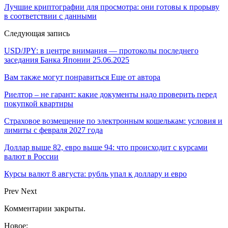
Лучшие криптографии для просмотра: они готовы к прорыву
в соответствии с данными
Следующая запись
USD/JPY: в центре внимания — протоколы последнего
заседания Банка Японии 25.06.2025
Вам также могут понравиться
Еще от автора
Риелтор – не гарант: какие документы надо проверить перед
покупкой квартиры
Страховое возмещение по электронным кошелькам: условия и
лимиты с февраля 2027 года
Доллар выше 82, евро выше 94: что происходит с курсами
валют в России
Курсы валют 8 августа: рубль упал к доллару и евро
Prev
Next
Комментарии закрыты.
Новое: