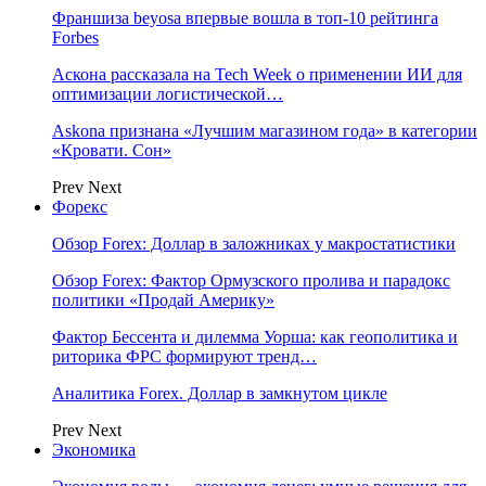
Франшиза beyosa впервые вошла в топ-10 рейтинга
Forbes
Аскона рассказала на Tech Week о применении ИИ для
оптимизации логистической…
Askona признана «Лучшим магазином года» в категории
«Кровати. Сон»
Prev
Next
Форекс
Обзор Forex: Доллар в заложниках у макростатистики
Обзор Forex: Фактор Ормузского пролива и парадокс
политики «Продай Америку»
Фактор Бессента и дилемма Уорша: как геополитика и
риторика ФРС формируют тренд…
Аналитика Forex. Доллар в замкнутом цикле
Prev
Next
Экономика