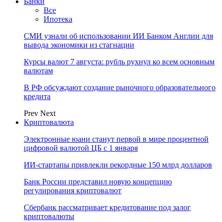
Банки
Все
Ипотека
СМИ узнали об использовании ИИ Банком Англии для
вывода экономики из стагнации
Курсы валют 7 августа: рубль рухнул ко всем основным
валютам
В РФ обсуждают создание рыночного образовательного
кредита
Prev
Next
Криптовалюта
Электронные юани станут первой в мире процентной
цифровой валютой ЦБ с 1 января
ИИ-стартапы привлекли рекордные 150 млрд долларов
Банк России представил новую концепцию
регулирования криптовалют
Сбербанк рассматривает кредитование под залог
криптовалюты