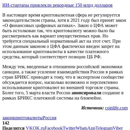
ИИ-стартапы привлекли рекордные 150 млрд долларов
В настоящее время криптовалютная сфера не регулируется
законодательством страны, хотя в 2021 году был принят закон
«О финансовых цифровых активах». Закон о ЦФА может
быть истолкован так, что криптовалюту можно было бы
рассматривать как вариант имущественных прав. Но
требуется специальный нормативный акт на этот счет. При
этом данным законом о ЦФА фактически введен запрет на
использование криптовалюты в качестве платежного
средства, который соответствует позиции ЦБ РФ.
Между тем, введенные в отношении российской экономики
санкции, а также усиление взаимодействия России в рамках
стран БРИКС приводят к тому, что в экспертном сообществе
обсуждается вопрос, насколько возможно и перспективно
использование криптовалют во внешней торговле страны.
Более того, 5 марта власти России
анонсировали
создание в
рамках БРИКС платежной системы на блокчейне.
Источник:
coinlife.com
закон
криптовалюты
Россия
142
Поделится
VK
OK.ru
Facebook
Twitter
WhatsApp
Telegram
Viber