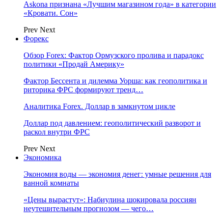
Askona признана «Лучшим магазином года» в категории
«Кровати. Сон»
Prev
Next
Форекс
Обзор Forex: Фактор Ормузского пролива и парадокс
политики «Продай Америку»
Фактор Бессента и дилемма Уорша: как геополитика и
риторика ФРС формируют тренд…
Аналитика Forex. Доллар в замкнутом цикле
Доллар под давлением: геополитический разворот и
раскол внутри ФРС
Prev
Next
Экономика
Экономия воды — экономия денег: умные решения для
ванной комнаты
«Цены вырастут»: Набиулина шокировала россиян
неутешительным прогнозом — чего…