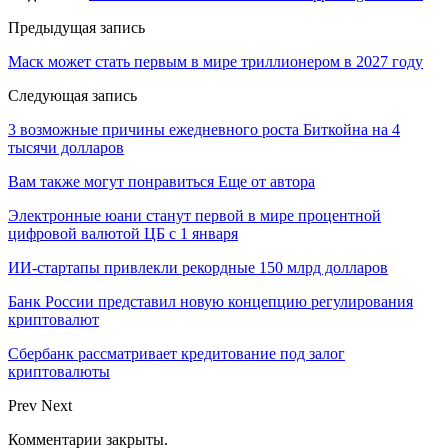
Предыдущая запись
Маск может стать первым в мире триллионером в 2027 году
Следующая запись
3 возможные причины ежедневного роста Биткойна на 4
тысячи долларов
Вам также могут понравиться
Еще от автора
Электронные юани станут первой в мире процентной
цифровой валютой ЦБ с 1 января
ИИ-стартапы привлекли рекордные 150 млрд долларов
Банк России представил новую концепцию регулирования
криптовалют
Сбербанк рассматривает кредитование под залог
криптовалюты
Prev
Next
Комментарии закрыты.