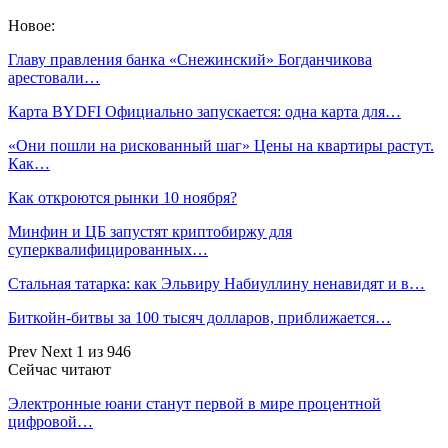
Новое:
Главу правления банка «Снежинский» Богданчикова
арестовали…
Карта BYDFI Официально запускается: одна карта для…
«Они пошли на рискованный шаг» Цены на квартиры растут.
Как…
Как откроются рынки 10 ноября?
Минфин и ЦБ запустят криптобиржу для
суперквалифицированных…
Стальная татарка: как Эльвиру Набиуллину ненавидят и в…
Биткойн-битвы за 100 тысяч долларов, приближается…
Prev
Next
1 из 946
Сейчас читают
Электронные юани станут первой в мире процентной
цифровой…