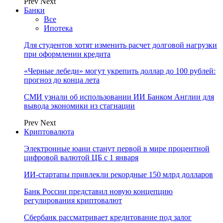
Prev
Next
Банки
Все
Ипотека
Для студентов хотят изменить расчет долговой нагрузки
при оформлении кредита
«Черные лебеди» могут укрепить доллар до 100 рублей:
прогноз до конца лета
СМИ узнали об использовании ИИ Банком Англии для
вывода экономики из стагнации
Prev
Next
Криптовалюта
Электронные юани станут первой в мире процентной
цифровой валютой ЦБ с 1 января
ИИ-стартапы привлекли рекордные 150 млрд долларов
Банк России представил новую концепцию
регулирования криптовалют
Сбербанк рассматривает кредитование под залог