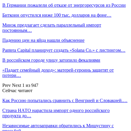
В Германии пожалели об отказе от энергоресурсов из России
Биткоин опустился ниже 100 тыс. долларов на фоне…
Минэк предлагает сделать параллельный импорт
постоянным…
Падению цен на яйца нашли объяснение
Pantera Capital планирует создать «Solana Co.» с листингом…
В российском городе улицу затопило фекалиями
«Падает семейный доход»: матерей-героинь защитят от
потери…
Prev
Next
1 из 947
Сейчас читают
Как Россию попытались сравнить с Венгрией и Словакией.…
Страна НАТО нарастила импорт одного российского
продукта до…
Независимые автозаправки обратились к Мишустину с
просьбой…