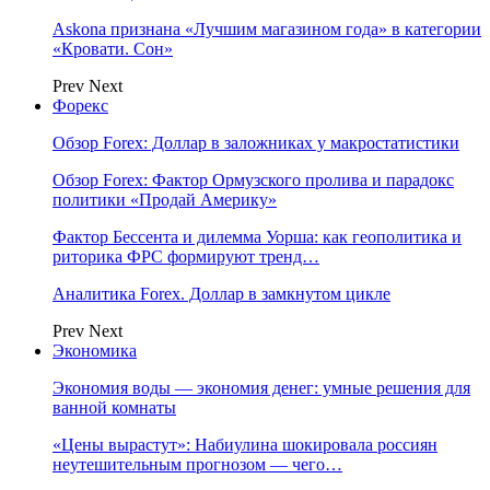
Askona признана «Лучшим магазином года» в категории
«Кровати. Сон»
Prev
Next
Форекс
Обзор Forex: Доллар в заложниках у макростатистики
Обзор Forex: Фактор Ормузского пролива и парадокс
политики «Продай Америку»
Фактор Бессента и дилемма Уорша: как геополитика и
риторика ФРС формируют тренд…
Аналитика Forex. Доллар в замкнутом цикле
Prev
Next
Экономика
Экономия воды — экономия денег: умные решения для
ванной комнаты
«Цены вырастут»: Набиулина шокировала россиян
неутешительным прогнозом — чего…