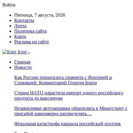
Войти
Пятница, 7 августа, 2026
Контакты
Лента
Политика сайта
Карта
Реклама на сайте
Блог -
Главная
Новости
Как Россию попытались сравнить с Венгрией и
Словакией. Комментарий Георгия Бовта
Страна НАТО нарастила импорт одного российского
продукта до максимума
Независимые автозаправки обратились к Мишустину с
просьбой равномерно распределять…
Фекальная катастрофа накрыла российский поселок