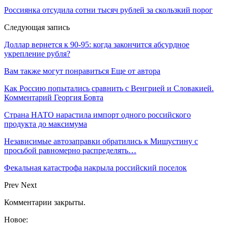
Россиянка отсудила сотни тысяч рублей за скользкий порог
Следующая запись
Доллар вернется к 90-95: когда закончится абсурдное
укрепление рубля?
Вам также могут понравиться
Еще от автора
Как Россию попытались сравнить с Венгрией и Словакией.
Комментарий Георгия Бовта
Страна НАТО нарастила импорт одного российского
продукта до максимума
Независимые автозаправки обратились к Мишустину с
просьбой равномерно распределять…
Фекальная катастрофа накрыла российский поселок
Prev
Next
Комментарии закрыты.
Новое: