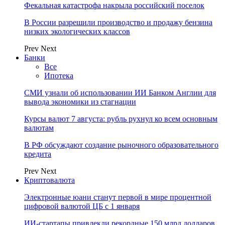
Фекальная катастрофа накрыла российский поселок
В России разрешили производство и продажу бензина
низких экологических классов
Prev
Next
Банки
Все
Ипотека
СМИ узнали об использовании ИИ Банком Англии для
вывода экономики из стагнации
Курсы валют 7 августа: рубль рухнул ко всем основным
валютам
В РФ обсуждают создание рыночного образовательного
кредита
Prev
Next
Криптовалюта
Электронные юани станут первой в мире процентной
цифровой валютой ЦБ с 1 января
ИИ-стартапы привлекли рекордные 150 млрд долларов