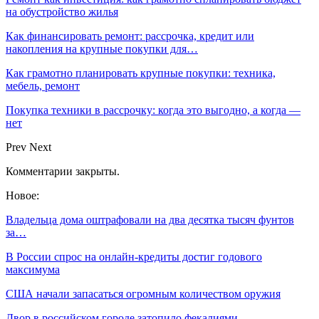
на обустройство жилья
Как финансировать ремонт: рассрочка, кредит или
накопления на крупные покупки для…
Как грамотно планировать крупные покупки: техника,
мебель, ремонт
Покупка техники в рассрочку: когда это выгодно, а когда —
нет
Prev
Next
Комментарии закрыты.
Новое:
Владельца дома оштрафовали на два десятка тысяч фунтов
за…
В России спрос на онлайн-кредиты достиг годового
максимума
США начали запасаться огромным количеством оружия
Двор в российском городе затопило фекалиями