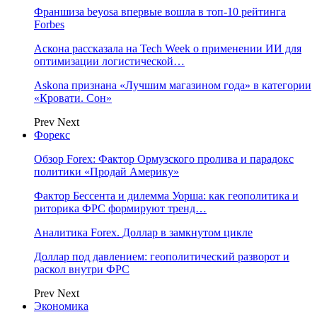
Франшиза beyosa впервые вошла в топ-10 рейтинга
Forbes
Аскона рассказала на Tech Week о применении ИИ для
оптимизации логистической…
Askona признана «Лучшим магазином года» в категории
«Кровати. Сон»
Prev
Next
Форекс
Обзор Forex: Фактор Ормузского пролива и парадокс
политики «Продай Америку»
Фактор Бессента и дилемма Уорша: как геополитика и
риторика ФРС формируют тренд…
Аналитика Forex. Доллар в замкнутом цикле
Доллар под давлением: геополитический разворот и
раскол внутри ФРС
Prev
Next
Экономика