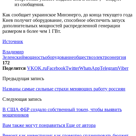
из сообщения.
Как сообщает украинское Минэнерго, до конца текущего года
Киев получит оборудование, способное обеспечить запуск
дополнительных мощностей распределенной генерации
размером в более чем 1 ГВт.
Источник
Владимир
Зеленский
мощность
оборудование
общество
электроэнергия
172
Поделится
VK
OK.ru
Facebook
Twitter
WhatsApp
Telegram
Viber
Предыдущая запись
Названы самые сильные страхи меняющих работу россиян
Следующая запись
В США ФБР создало собственный токен, чтобы выявить
мошенников
Вам также могут понравиться
Еще от автора
Ремонт как инвестиция: как грамотно спланировать бюджет