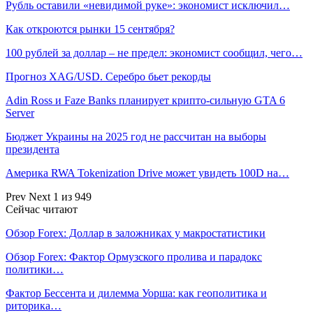
Рубль оставили «невидимой руке»: экономист исключил…
Как откроются рынки 15 сентября?
100 рублей за доллар – не предел: экономист сообщил, чего…
Прогноз XAG/USD. Серебро бьет рекорды
Adin Ross и Faze Banks планирует крипто-сильную GTA 6
Server
Бюджет Украины на 2025 год не рассчитан на выборы
президента
Америка RWA Tokenization Drive может увидеть 100D на…
Prev
Next
1 из 949
Сейчас читают
Обзор Forex: Доллар в заложниках у макростатистики
Обзор Forex: Фактор Ормузского пролива и парадокс
политики…
Фактор Бессента и дилемма Уорша: как геополитика и
риторика…