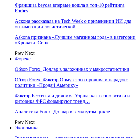
Франшиза beyosa впервые вошла в топ-10 рейтинга
Forbes
Аскона рассказала на Tech Week о применении ИИ для
оптимизации логистической…
Askona признана «Лучшим магазином года» в категории
«Кровати. Сон»
Prev
Next
Форекс
Обзор Forex: Доллар в заложниках у макростатистики
Обзор Forex: Фактор Ормузского пролива и парадокс
политики «Продай Америку»
Фактор Бессента и дилемма Уорша: как геополитика и
риторика ФРС формируют тренд…
Аналитика Forex. Доллар в замкнутом цикле
Prev
Next
Экономика