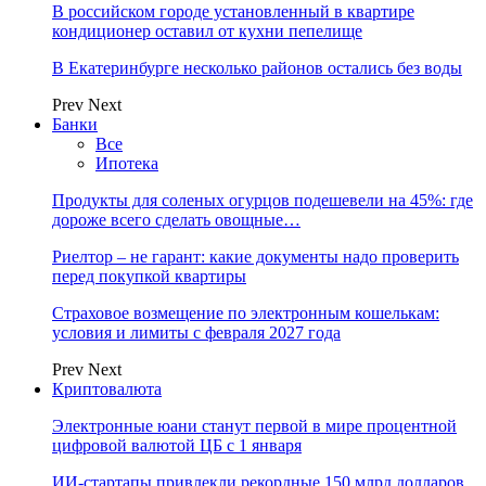
В российском городе установленный в квартире
кондиционер оставил от кухни пепелище
В Екатеринбурге несколько районов остались без воды
Prev
Next
Банки
Все
Ипотека
Продукты для соленых огурцов подешевели на 45%: где
дороже всего сделать овощные…
Риелтор – не гарант: какие документы надо проверить
перед покупкой квартиры
Страховое возмещение по электронным кошелькам:
условия и лимиты с февраля 2027 года
Prev
Next
Криптовалюта
Электронные юани станут первой в мире процентной
цифровой валютой ЦБ с 1 января
ИИ-стартапы привлекли рекордные 150 млрд долларов