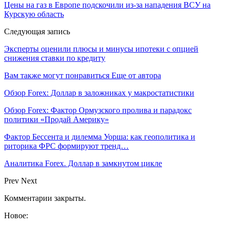
Цены на газ в Европе подскочили из-за нападения ВСУ на
Курскую область
Следующая запись
Эксперты оценили плюсы и минусы ипотеки с опцией
снижения ставки по кредиту
Вам также могут понравиться
Еще от автора
Обзор Forex: Доллар в заложниках у макростатистики
Обзор Forex: Фактор Ормузского пролива и парадокс
политики «Продай Америку»
Фактор Бессента и дилемма Уорша: как геополитика и
риторика ФРС формируют тренд…
Аналитика Forex. Доллар в замкнутом цикле
Prev
Next
Комментарии закрыты.
Новое: