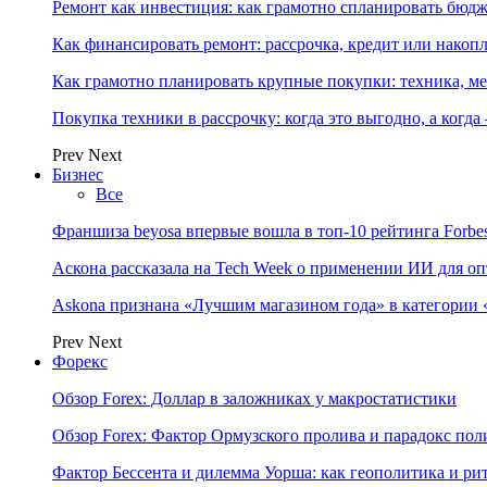
Ремонт как инвестиция: как грамотно спланировать бюдж
Как финансировать ремонт: рассрочка, кредит или нако
Как грамотно планировать крупные покупки: техника, ме
Покупка техники в рассрочку: когда это выгодно, а когда
Prev
Next
Бизнес
Все
Франшиза beyosa впервые вошла в топ-10 рейтинга Forbe
Аскона рассказала на Tech Week о применении ИИ для 
Askona признана «Лучшим магазином года» в категории 
Prev
Next
Форекс
Обзор Forex: Доллар в заложниках у макростатистики
Обзор Forex: Фактор Ормузского пролива и парадокс по
Фактор Бессента и дилемма Уорша: как геополитика и 