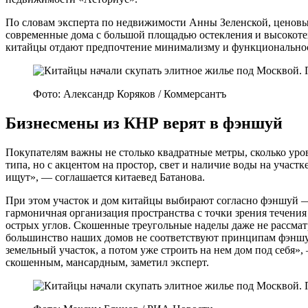
По словам эксперта по недвижимости Анны Зеленской, ценовы
современные дома с большой площадью остекления и высокотех
китайцы отдают предпочтение минимализму и функциональност
Фото: Александр Коряков / Коммерсантъ
Бизнесмены из КНР верят в фэншуй
Покупателям важны не столько квадратные метры, сколько уро
типа, но с акцентом на простор, свет и наличие воды на участ
ищут», — соглашается китаевед Батанова.
При этом участок и дом китайцы выбирают согласно фэншуй —
гармоничная организация пространства с точки зрения течения
острых углов. Скошенные треугольные наделы даже не рассмат
большинство наших домов не соответствуют принципам фэншу
земельный участок, а потом уже строить на нем дом под себя»
скошенным, мансардным, заметил эксперт.