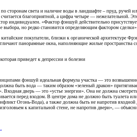
по сторонам света и наличие воды в ландшафте – пруд, ручей 
 считается благоприятной, а цифра четыре — нежелательной. Эт
актор индивидуален. «Фактор фэншуй действительно присутствует
вне выбора, но редко становится определяющим фактором сделки
китайские покупатели, близки к органической архитектуре Фрэ
отличают панорамные окна, наполняющие жилые пространства с
 которая приведет к депрессии и болезни
ринципами фэншуй идеальная формула участка — это возвышенно
должна быть вода — таким образом «зеленый дракон» притягивае
. Входная дверь — это «устье энергии». Она не должна смотреть
вается перед входом. В центре дома не должно быть туалета или 
нфликт Огонь-Вода), а также должна быть не напротив входной д
 изголовьем к капитальной стене, не напротив двери», — объясн
…