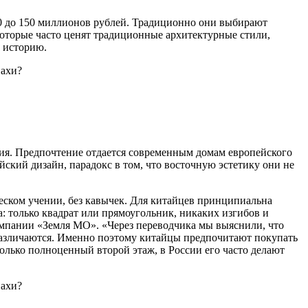
80 до 150 миллионов рублей. Традиционно они выбирают
оторые часто ценят традиционные архитектурные стили,
 историю.
ния. Предпочтение отдается современным домам европейского
йский дизайн, парадокс в том, что восточную эстетику они не
еском учении, без кавычек. Для китайцев принципиальна
: только квадрат или прямоугольник, никаких изгибов и
омпании «Земля МО». «Через переводчика мы выяснили, что
азличаются. Именно поэтому китайцы предпочитают покупать
олько полноценный второй этаж, в России его часто делают