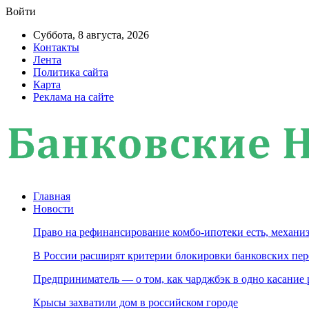
Войти
Суббота, 8 августа, 2026
Контакты
Лента
Политика сайта
Карта
Реклама на сайте
Главная
Новости
Право на рефинансирование комбо-ипотеки есть, механиз
В России расширят критерии блокировки банковских пер
Предприниматель — о том, как чарджбэк в одно касание
Крысы захватили дом в российском городе