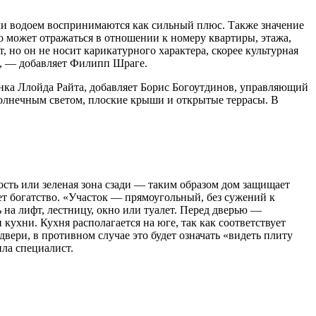
или водоем воспринимаются как сильный плюс. Также значение
о может отражаться в отношении к номеру квартиры, этажа,
, но он не носит карикатурного характера, скорее культурная
», — добавляет Филипп Шраге.
нка Ллойда Райта, добавляет Борис Богоутдинов, управляющий
олнечным светом, плоские крыши и открытые террасы. В
сть или зеленая зона сзади — таким образом дом защищает
т богатство. «Участок — прямоугольный, без сужений к
 на лифт, лестницу, окно или туалет. Перед дверью —
кухни. Кухня располагается на юге, так как соответствует
вери, в противном случае это будет означать «видеть плиту
ила специалист.