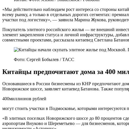
«Мы действительно наблюдаем рост интереса со стороны китай
всему рынку, а только в отдельных дорогих сегментах: премиа
участки под логистику», — заявила Марина Жукова, руководи
Покупатель элитного российского жилья — не внешний инвестор
элемент закрепления статуса и личной инфраструктуры, добавл
совместными проектами, рассказала китаевед Светлана Батанов
Фото: Сергей Бобылев / ТАСС
Китайцы предпочитают дома за 400 ми
Основавшиеся в России бизнесмены из КНР предпочитают дома
Новорижское шоссе, заявляет китаевед Батанова. Также популя
400миллионов рублей
могут стоить участки в Подмосковье, которыми интересуются 
«В элитных поселках Новорижского шоссе до 80 процентов сде
аэропортам Внуково и Шереметьево — для бизнесменов, которы
недвижимости «Асториус».