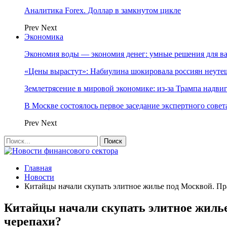
Аналитика Forex. Доллар в замкнутом цикле
Prev
Next
Экономика
Экономия воды — экономия денег: умные решения для в
«Цены вырастут»: Набиулина шокировала россиян неут
Землетрясение в мировой экономике: из-за Трампа надвиг
В Москве состоялось первое заседание экспертного сове
Prev
Next
Главная
Новости
Китайцы начали скупать элитное жилье под Москвой. Пра
Китайцы начали скупать элитное жилье
черепахи?