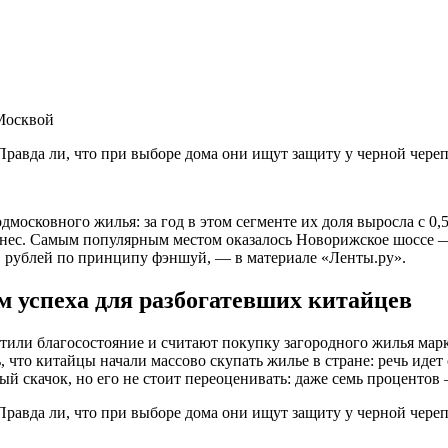
 Москвой
московного жилья: за год в этом сегменте их доля выросла с 0
нес. Самым популярным местом оказалось Новорижское шоссе — 
в рублей по принципу фэншуй, — в материале «Ленты.ру».
м успеха для разбогатевших китайцев
или благосостояние и считают покупку загородного жилья марк
 что китайцы начали массово скупать жилье в стране: речь иде
й скачок, но его не стоит переоценивать: даже семь процентов —