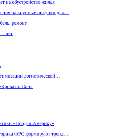
ет на обустройство жилья
пления на крупные покупки для…
бель, ремонт
 — нет
s
оптимизации логистической…
«Кровати. Сон»
литики «Продай Америку»
риторика ФРС формируют тренд…