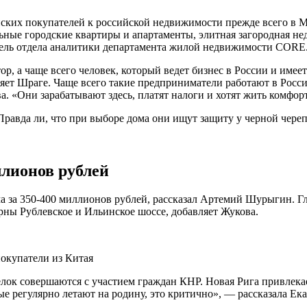
ских покупателей к российской недвижимости прежде всего в М
льные городские квартиры и апартаменты, элитная загородная н
тель отдела аналитики департамента жилой недвижимости CORE
, а чаще всего человек, который ведет бизнес в России и имеет
яет Шраге. Чаще всего такие предприниматели работают в Росси
а. «Они зарабатывают здесь, платят налоги и хотят жить комфор
ллионов рублей
 за 350-400 миллионов рублей, рассказал Артемий Шурыгин. Г
рны Рублевское и Ильинское шоссе, добавляет Жукова.
покупатели из Китая
лок совершаются с участием граждан КНР. Новая Рига привлека
е регулярно летают на родину, это критично», — рассказала Ек