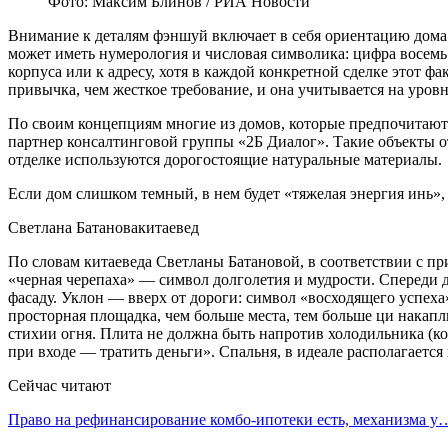
Фото: Максим Блинов / РИА Новости
Внимание к деталям фэншуй включает в себя ориентацию дома 
может иметь нумерология и числовая символика: цифра восемь
корпуса или к адресу, хотя в каждой конкретной сделке этот ф
привычка, чем жесткое требование, и она учитывается на уро
По своим концепциям многие из домов, которые предпочитают 
партнер консалтинговой группы «2Б Диалог». Такие объекты 
отделке используются дорогостоящие натуральные материалы.
Если дом слишком темный, в нем будет «тяжелая энергия инь»,
Светлана Батановакитаевед
По словам китаеведа Светланы Батановой, в соответствии с п
«черная черепаха» — символ долголетия и мудрости. Спереди 
фасаду. Уклон — вверх от дороги: символ «восходящего успеха»
просторная площадка, чем больше места, тем больше ци накапли
стихии огня. Плита не должна быть напротив холодильника (ко
при входе — тратить деньги». Спальня, в идеале располагается
Сейчас читают
Право на рефинансирование комбо-ипотеки есть, механизма у