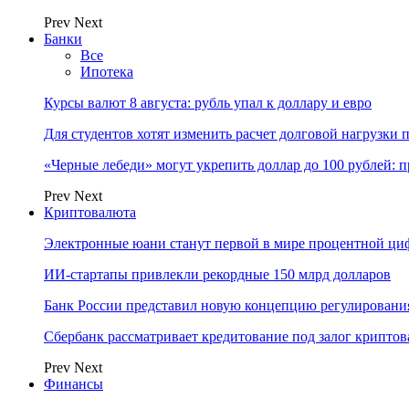
Prev
Next
Банки
Все
Ипотека
Курсы валют 8 августа: рубль упал к доллару и евро
Для студентов хотят изменить расчет долговой нагрузки
«Черные лебеди» могут укрепить доллар до 100 рублей: п
Prev
Next
Криптовалюта
Электронные юани станут первой в мире процентной циф
ИИ-стартапы привлекли рекордные 150 млрд долларов
Банк России представил новую концепцию регулировани
Сбербанк рассматривает кредитование под залог крипто
Prev
Next
Финансы