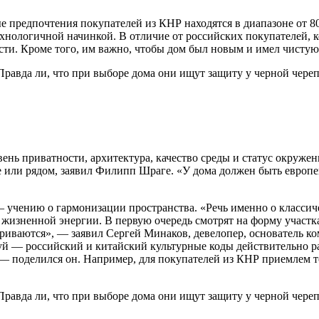
е предпочтения покупателей из КНР находятся в диапазоне от 
нологичной начинкой. В отличие от российских покупателей, к
и. Кроме того, им важно, чтобы дом был новым и имел чистую
вень приватности, архитектура, качество среды и статус окруже
ке или рядом, заявил Филипп Шраге. «У дома должен быть европе
 учению о гармонизации пространства. «Речь именно о классич
 жизненной энергии. В первую очередь смотрят на форму участка
риваются», — заявил Сергей Минаков, девелопер, основатель к
й — российский и китайский культурные коды действительно р
, — поделился он. Например, для покупателей из КНР приемлем т