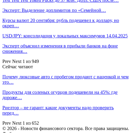
Test Test Test Token Pucks до 37 млн. Долл. США после…
Эксперт: Выделение доплимитов по «Семейной…
Курсы валют 20 сентября: рубль подешевел к доллару, но
окреп…
USD/JPY: консолидация у локальных максимумов 14.04.2025
Эксперт объяснил изменения в прибыли банков на фоне
снижения…
Prev
Next
1 из 949
Сейчас читают
Почему люксовые авто с пробегом продают с наценкой и чем
это…
Продукты для соленых огурцов подешевели на 45%: где
дороже…
Риелтор – не гарант: какие документы надо проверить
перед…
Prev
Next
1 из 652
© 2026 - Новости финансового сектора. Все права защищены.