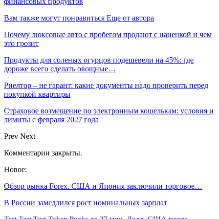
финансовых продуктов
Вам также могут понравиться
Еще от автора
Почему люксовые авто с пробегом продают с наценкой и чем
это грозит
Продукты для соленых огурцов подешевели на 45%: где
дороже всего сделать овощные…
Риелтор – не гарант: какие документы надо проверить перед
покупкой квартиры
Страховое возмещение по электронным кошелькам: условия и
лимиты с февраля 2027 года
Prev
Next
Комментарии закрыты.
Новое:
Обзор рынка Forex. США и Япония заключили торговое…
В России замедлился рост номинальных зарплат