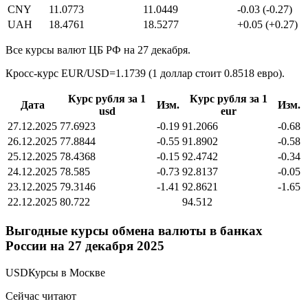
CNY
11.0773
11.0449
-0.03 (-0.27)
UAH
18.4761
18.5277
+0.05 (+0.27)
Все курсы валют ЦБ РФ на 27 декабря.
Кросс-курс EUR/USD=1.1739 (1 доллар стоит 0.8518 евро).
Курс рубля за 1
Курс рубля за 1
Дата
Изм.
Изм.
usd
eur
27.12.2025
77.6923
-0.19
91.2066
-0.68
26.12.2025
77.8844
-0.55
91.8902
-0.58
25.12.2025
78.4368
-0.15
92.4742
-0.34
24.12.2025
78.585
-0.73
92.8137
-0.05
23.12.2025
79.3146
-1.41
92.8621
-1.65
22.12.2025
80.722
94.512
Выгодные курсы обмена валюты в банках
России на 27 декабря 2025
USDКурсы в Москве
Сейчас читают