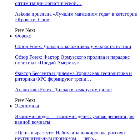
оптимизации логистической…
Askona признана «Лучшим магазином года» в категории
«Кровати. Сон»
Prev
Next
Форекс
Обзор Forex: Доллар в заложниках у макростатистики
Обзор Forex: Фактор Ормузского пролива и парадокс
политики «Продай Америку»
Фактор Бессента и дилемма Уорша: как геополитика и
риторика ФРС формируют тренд…
Аналитика Forex. Доллар в замкнутом цикле
Prev
Next
Экономика
Экономия воды — экономия денег: умные решения для
ванной комнаты
«Цены вырастут»: Набиулина шокировала россиян
неутешительным прогнозом — чего…