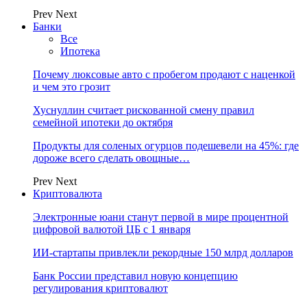
Prev
Next
Банки
Все
Ипотека
Почему люксовые авто с пробегом продают с наценкой
и чем это грозит
Хуснуллин считает рискованной смену правил
семейной ипотеки до октября
Продукты для соленых огурцов подешевели на 45%: где
дороже всего сделать овощные…
Prev
Next
Криптовалюта
Электронные юани станут первой в мире процентной
цифровой валютой ЦБ с 1 января
ИИ-стартапы привлекли рекордные 150 млрд долларов
Банк России представил новую концепцию
регулирования криптовалют