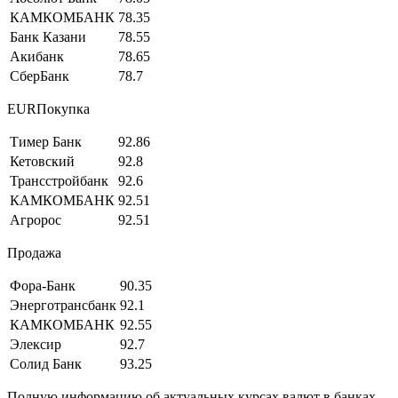
КАМКОМБАНК
78.35
Банк Казани
78.55
Акибанк
78.65
СберБанк
78.7
EURПокупка
Тимер Банк
92.86
Кетовский
92.8
Трансстройбанк
92.6
КАМКОМБАНК
92.51
Агророс
92.51
Продажа
Фора-Банк
90.35
Энерготрансбанк
92.1
КАМКОМБАНК
92.55
Элексир
92.7
Солид Банк
93.25
Полную информацию об актуальных курсах валют в банках