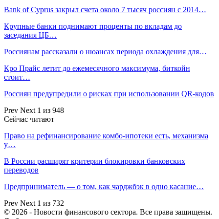
Bank of Cyprus закрыл счета около 7 тысяч россиян с 2014…
Крупные банки поднимают проценты по вкладам до
заседания ЦБ…
Россиянам рассказали о нюансах периода охлаждения для…
Кро Прайс летит до ежемесячного максимума, биткойн
стоит…
Россиян предупредили о рисках при использовании QR-кодов
Prev
Next
1 из 948
Сейчас читают
Право на рефинансирование комбо-ипотеки есть, механизма
у…
В России расширят критерии блокировки банковских
переводов
Предприниматель — о том, как чарджбэк в одно касание…
Prev
Next
1 из 732
© 2026 - Новости финансового сектора. Все права защищены.