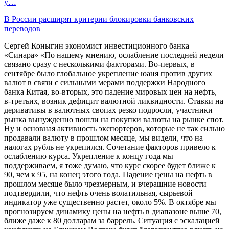
у…
В России расширят критерии блокировки банковских
переводов
Сергей Коныгин экономист инвестиционного банка
«Синара» «По нашему мнению, ослабление последней недели
связано сразу с несколькими факторами. Во-первых, в
сентябре было глобальное укрепление юаня против других
валют в связи с сильными мерами поддержки Народного
банка Китая, во-вторых, это падение мировых цен на нефть,
в-третьих, возник дефицит валютной ликвидности. Ставки на
деривативы в валютных свопах резко подросли, участники
рынка вынужденно пошли на покупки валюты на рынке спот.
Ну и основная активность экспортеров, которые не так сильно
продавали валюту в прошлом месяце, мы видели, что на
налогах рубль не укрепился. Сочетание факторов привело к
ослаблению курса. Укрепление к концу года мы
поддерживаем, я тоже думаю, что курс скорее будет ближе к
90, чем к 95, на конец этого года. Падение цены на нефть в
прошлом месяце было чрезмерным, и вчерашние новости
подтвердили, что нефть очень волатильная, сырьевой
индикатор уже существенно растет, около 5%. В октябре мы
прогнозируем динамику цены на нефть в диапазоне выше 70,
ближе даже к 80 долларам за баррель. Ситуация с эскалацией