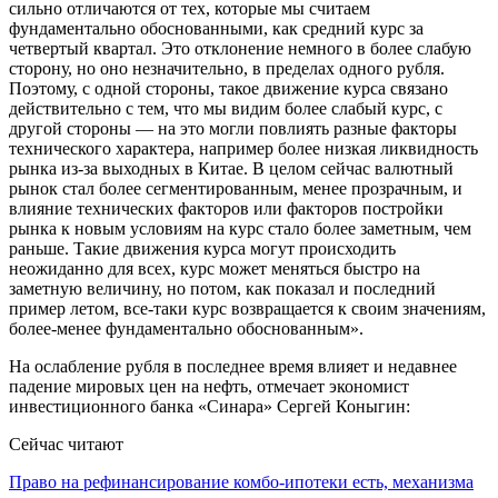
сильно отличаются от тех, которые мы считаем
фундаментально обоснованными, как средний курс за
четвертый квартал. Это отклонение немного в более слабую
сторону, но оно незначительно, в пределах одного рубля.
Поэтому, с одной стороны, такое движение курса связано
действительно с тем, что мы видим более слабый курс, с
другой стороны — на это могли повлиять разные факторы
технического характера, например более низкая ликвидность
рынка из-за выходных в Китае. В целом сейчас валютный
рынок стал более сегментированным, менее прозрачным, и
влияние технических факторов или факторов постройки
рынка к новым условиям на курс стало более заметным, чем
раньше. Такие движения курса могут происходить
неожиданно для всех, курс может меняться быстро на
заметную величину, но потом, как показал и последний
пример летом, все-таки курс возвращается к своим значениям,
более-менее фундаментально обоснованным».
На ослабление рубля в последнее время влияет и недавнее
падение мировых цен на нефть, отмечает экономист
инвестиционного банка «Синара» Сергей Коныгин:
Сейчас читают
Право на рефинансирование комбо-ипотеки есть, механизма