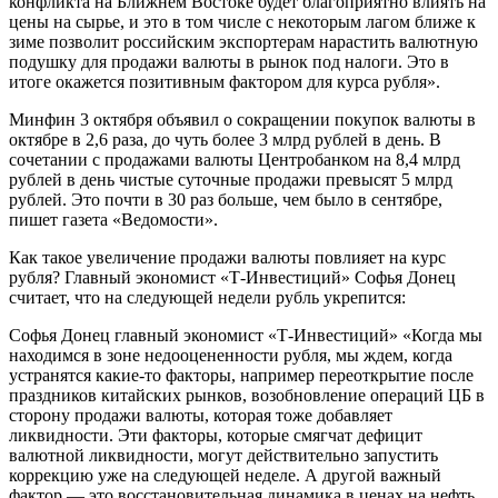
конфликта на Ближнем Востоке будет благоприятно влиять на
цены на сырье, и это в том числе с некоторым лагом ближе к
зиме позволит российским экспортерам нарастить валютную
подушку для продажи валюты в рынок под налоги. Это в
итоге окажется позитивным фактором для курса рубля».
Минфин 3 октября объявил о сокращении покупок валюты в
октябре в 2,6 раза, до чуть более 3 млрд рублей в день. В
сочетании с продажами валюты Центробанком на 8,4 млрд
рублей в день чистые суточные продажи превысят 5 млрд
рублей. Это почти в 30 раз больше, чем было в сентябре,
пишет газета «Ведомости».
Как такое увеличение продажи валюты повлияет на курс
рубля? Главный экономист «Т-Инвестиций» Софья Донец
считает, что на следующей недели рубль укрепится:
Софья Донец главный экономист «Т-Инвестиций» «Когда мы
находимся в зоне недооцененности рубля, мы ждем, когда
устранятся какие-то факторы, например переоткрытие после
праздников китайских рынков, возобновление операций ЦБ в
сторону продажи валюты, которая тоже добавляет
ликвидности. Эти факторы, которые смягчат дефицит
валютной ликвидности, могут действительно запустить
коррекцию уже на следующей неделе. А другой важный
фактор — это восстановительная динамика в ценах на нефть.