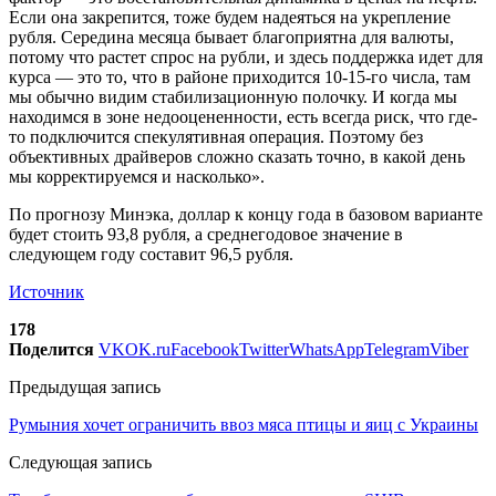
Если она закрепится, тоже будем надеяться на укрепление
рубля. Середина месяца бывает благоприятна для валюты,
потому что растет спрос на рубли, и здесь поддержка идет для
курса — это то, что в районе приходится 10-15-го числа, там
мы обычно видим стабилизационную полочку. И когда мы
находимся в зоне недооцененности, есть всегда риск, что где-
то подключится спекулятивная операция. Поэтому без
объективных драйверов сложно сказать точно, в какой день
мы корректируемся и насколько».
По прогнозу Минэка, доллар к концу года в базовом варианте
будет стоить 93,8 рубля, а среднегодовое значение в
следующем году составит 96,5 рубля.
Источник
178
Поделится
VK
OK.ru
Facebook
Twitter
WhatsApp
Telegram
Viber
Предыдущая запись
Румыния хочет ограничить ввоз мяса птицы и яиц с Украины
Следующая запись