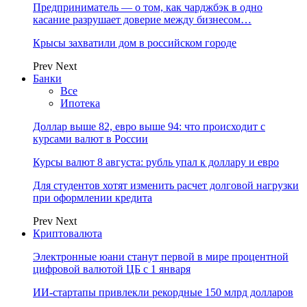
Предприниматель — о том, как чарджбэк в одно
касание разрушает доверие между бизнесом…
Крысы захватили дом в российском городе
Prev
Next
Банки
Все
Ипотека
Доллар выше 82, евро выше 94: что происходит с
курсами валют в России
Курсы валют 8 августа: рубль упал к доллару и евро
Для студентов хотят изменить расчет долговой нагрузки
при оформлении кредита
Prev
Next
Криптовалюта
Электронные юани станут первой в мире процентной
цифровой валютой ЦБ с 1 января
ИИ-стартапы привлекли рекордные 150 млрд долларов