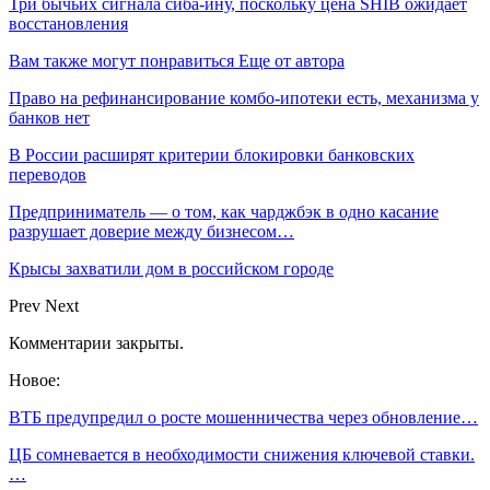
Три бычьих сигнала сиба-ину, поскольку цена SHIB ожидает
восстановления
Вам также могут понравиться
Еще от автора
Право на рефинансирование комбо-ипотеки есть, механизма у
банков нет
В России расширят критерии блокировки банковских
переводов
Предприниматель — о том, как чарджбэк в одно касание
разрушает доверие между бизнесом…
Крысы захватили дом в российском городе
Prev
Next
Комментарии закрыты.
Новое:
ВТБ предупредил о росте мошенничества через обновление…
ЦБ сомневается в необходимости снижения ключевой ставки.
…