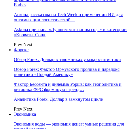
Forbes
Аскона рассказала на Tech Week о применении ИИ для
оптимизации логистической…
Askona признана «Лучшим магазином года» в категории
«Кровати. Сон»
Prev
Next
Форекс
Обзор Forex: Доллар в заложниках у макростатистики
Обзор Forex: Фактор Ормузского пролива и парадокс
политики «Продай Америку»
Фактор Бессента и дилемма Уорша: как геополитика и
риторика ФРС формируют тренд…
Аналитика Forex. Доллар в замкнутом цикле
Prev
Next
Экономика
Экономия воды — экономия денег: умные решения для