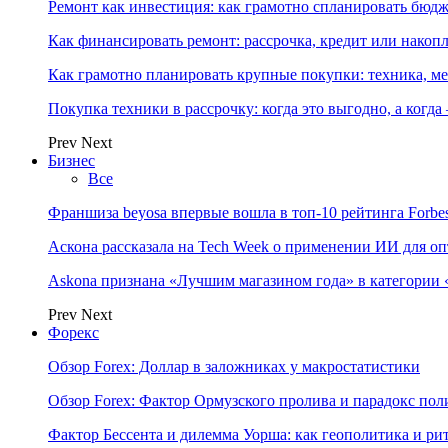
Ремонт как инвестиция: как грамотно спланировать бюдж
Как финансировать ремонт: рассрочка, кредит или нако
Как грамотно планировать крупные покупки: техника, ме
Покупка техники в рассрочку: когда это выгодно, а когда
Prev
Next
Бизнес
Все
Франшиза beyosa впервые вошла в топ-10 рейтинга Forbe
Аскона рассказала на Tech Week о применении ИИ для 
Askona признана «Лучшим магазином года» в категории 
Prev
Next
Форекс
Обзор Forex: Доллар в заложниках у макростатистики
Обзор Forex: Фактор Ормузского пролива и парадокс по
Фактор Бессента и дилемма Уорша: как геополитика и 