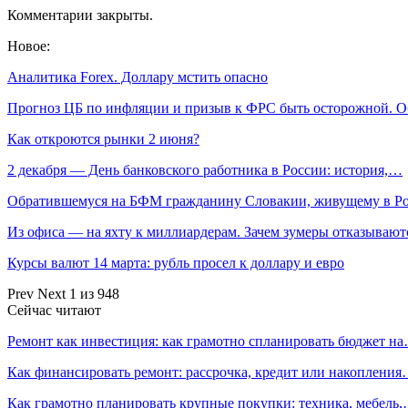
Комментарии закрыты.
Новое:
Аналитика Forex. Доллару мстить опасно
Прогноз ЦБ по инфляции и призыв к ФРС быть осторожной. 
Как откроются рынки 2 июня?
2 декабря — День банковского работника в России: история,…
Обратившемуся на БФМ гражданину Словакии, живущему в Р
Из офиса — на яхту к миллиардерам. Зачем зумеры отказываю
Курсы валют 14 марта: рубль просел к доллару и евро
Prev
Next
1 из 948
Сейчас читают
Ремонт как инвестиция: как грамотно спланировать бюджет н
Как финансировать ремонт: рассрочка, кредит или накоплени
Как грамотно планировать крупные покупки: техника, мебель