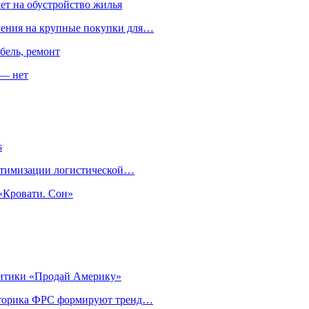
ет на обустройство жилья
пления на крупные покупки для…
бель, ремонт
 — нет
s
оптимизации логистической…
«Кровати. Сон»
литики «Продай Америку»
риторика ФРС формируют тренд…