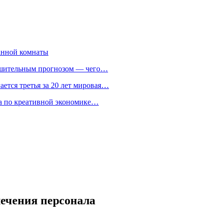
анной комнаты
ешительным прогнозом — чего…
ается третья за 20 лет мировая…
та по креативной экономике…
ечения персонала