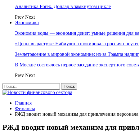
Аналитика Forex. Доллар в замкнутом цикле
Prev
Next
Экономика
Экономия воды — экономия денег: умные решения для в
«Цены вырастут»: Набиулина шокировала россиян неут
Землетрясение в мировой экономике: из-за Трампа надвиг
В Москве состоялось первое заседание экспертного сове
Prev
Next
Главная
Финансы
РЖД вводит новый механизм для привлечения персонала
РЖД вводит новый механизм для привл