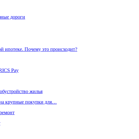
зные дороги
й ипотеке. Почему это происходит?
RICS Pay
 обустройство жилья
я на крупные покупки для…
 ремонт
т