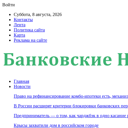
Войти
Суббота, 8 августа, 2026
Контакты
Лента
Политика сайта
Карта
Реклама на сайте
Главная
Новости
Право на рефинансирование комбо-ипотеки есть, механиз
В России расширят критерии блокировки банковских пер
Предприниматель — о том, как чарджбэк в одно касание
Крысы захватили дом в российском городе