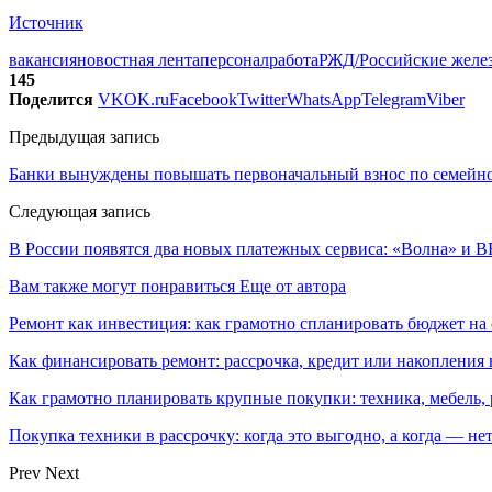
Источник
вакансия
новостная лента
персонал
работа
РЖД/Российские желе
145
Поделится
VK
OK.ru
Facebook
Twitter
WhatsApp
Telegram
Viber
Предыдущая запись
Банки вынуждены повышать первоначальный взнос по семейно
Следующая запись
В России появятся два новых платежных сервиса: «Волна» и B
Вам также могут понравиться
Еще от автора
Ремонт как инвестиция: как грамотно спланировать бюджет на
Как финансировать ремонт: рассрочка, кредит или накоплени
Как грамотно планировать крупные покупки: техника, мебель,
Покупка техники в рассрочку: когда это выгодно, а когда — не
Prev
Next