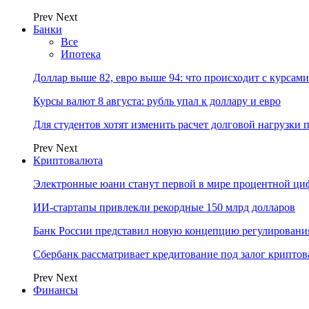
Prev
Next
Банки
Все
Ипотека
Доллар выше 82, евро выше 94: что происходит с курсами
Курсы валют 8 августа: рубль упал к доллару и евро
Для студентов хотят изменить расчет долговой нагрузки
Prev
Next
Криптовалюта
Электронные юани станут первой в мире процентной циф
ИИ-стартапы привлекли рекордные 150 млрд долларов
Банк России представил новую концепцию регулировани
Сбербанк рассматривает кредитование под залог крипто
Prev
Next
Финансы