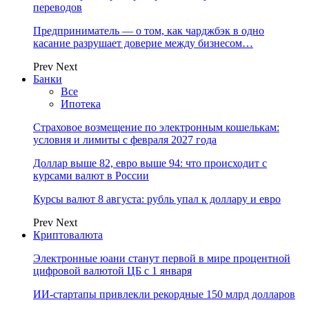
переводов
Предприниматель — о том, как чарджбэк в одно
касание разрушает доверие между бизнесом…
Prev
Next
Банки
Все
Ипотека
Страховое возмещение по электронным кошелькам:
условия и лимиты с февраля 2027 года
Доллар выше 82, евро выше 94: что происходит с
курсами валют в России
Курсы валют 8 августа: рубль упал к доллару и евро
Prev
Next
Криптовалюта
Электронные юани станут первой в мире процентной
цифровой валютой ЦБ с 1 января
ИИ-стартапы привлекли рекордные 150 млрд долларов