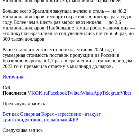
миллиона долларов против 35,1 миллиона годом ранее.
Больше всего Бразилия закупала железо и сталь — на 48,2
миллиона долларов, импорт сократился в полтора раза год к
году. Более чем в шесть раз вырос ввоз никеля — до 2,6
миллиона долларов. Наибольшие темпы роста у алюминия —
его покупки Бразилией за год увеличились почти в 50 раз, до
300 тысяч долларов.
Ранее стало известно, что по итогам июля 2024 года
суммарная стоимость поставок продукции из России в
Бразилию выросла в 1,7 раза в сравнении с тем же периодом
2023-го и превысила отметку в миллиард долларов.
Источник
158
Поделится
VK
OK.ru
Facebook
Twitter
WhatsApp
Telegram
Viber
Предыдущая запись
Вот как Северная Корея «агрессивно» атакует
криптоиндустрию, по данным ФБР
Следующая запись