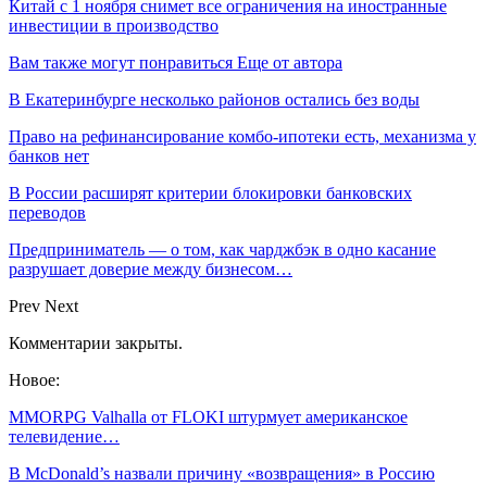
Китай с 1 ноября снимет все ограничения на иностранные
инвестиции в производство
Вам также могут понравиться
Еще от автора
В Екатеринбурге несколько районов остались без воды
Право на рефинансирование комбо-ипотеки есть, механизма у
банков нет
В России расширят критерии блокировки банковских
переводов
Предприниматель — о том, как чарджбэк в одно касание
разрушает доверие между бизнесом…
Prev
Next
Комментарии закрыты.
Новое:
MMORPG Valhalla от FLOKI штурмует американское
телевидение…
В McDonald’s назвали причину «возвращения» в Россию