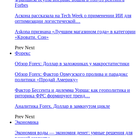
Forbes
Аскона рассказала на Tech Week о применении ИИ для
оптимизации логистической…
Askona признана «Лучшим магазином года» в категории
«Кровати. Сон»
Prev
Next
Форекс
Обзор Forex: Доллар в заложниках у макростатистики
Обзор Forex: Фактор Ормузского пролива и парадокс
политики «Продай Америку»
Фактор Бессента и дилемма Уорша: как геополитика и
риторика ФРС формируют тренд…
Аналитика Forex. Доллар в замкнутом цикле
Prev
Next
Экономика
Экономия воды — экономия денег: умные решения для