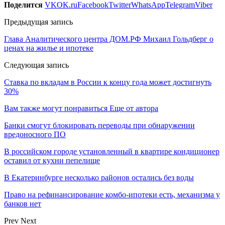
Поделится
VK
OK.ru
Facebook
Twitter
WhatsApp
Telegram
Viber
Предыдущая запись
Глава Аналитического центра ДОМ.РФ Михаил Гольдберг о
ценах на жилье и ипотеке
Следующая запись
Ставка по вкладам в России к концу года может достигнуть
30%
Вам также могут понравиться
Еще от автора
Банки смогут блокировать переводы при обнаружении
вредоносного ПО
В российском городе установленный в квартире кондиционер
оставил от кухни пепелище
В Екатеринбурге несколько районов остались без воды
Право на рефинансирование комбо-ипотеки есть, механизма у
банков нет
Prev
Next