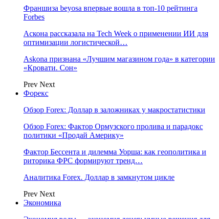
Франшиза beyosa впервые вошла в топ-10 рейтинга
Forbes
Аскона рассказала на Tech Week о применении ИИ для
оптимизации логистической…
Askona признана «Лучшим магазином года» в категории
«Кровати. Сон»
Prev
Next
Форекс
Обзор Forex: Доллар в заложниках у макростатистики
Обзор Forex: Фактор Ормузского пролива и парадокс
политики «Продай Америку»
Фактор Бессента и дилемма Уорша: как геополитика и
риторика ФРС формируют тренд…
Аналитика Forex. Доллар в замкнутом цикле
Prev
Next
Экономика