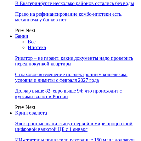
В Екатеринбурге несколько районов остались без воды
Право на рефинансирование комбо-ипотеки есть,
механизма у банков нет
Prev
Next
Банки
Все
Ипотека
Риелтор – не гарант: какие документы надо проверить
перед покупкой квартиры
Страховое возмещение по электронным кошелькам:
условия и лимиты с февраля 2027 года
Доллар выше 82, евро выше 94: что происходит с
курсами валют в России
Prev
Next
Криптовалюта
Электронные юани станут первой в мире процентной
цифровой валютой ЦБ с 1 января
ИИ-стартапы привлекли рекордные 150 млрд долларов