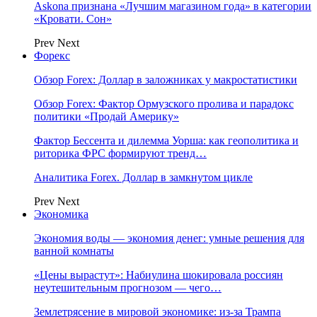
Askona признана «Лучшим магазином года» в категории
«Кровати. Сон»
Prev
Next
Форекс
Обзор Forex: Доллар в заложниках у макростатистики
Обзор Forex: Фактор Ормузского пролива и парадокс
политики «Продай Америку»
Фактор Бессента и дилемма Уорша: как геополитика и
риторика ФРС формируют тренд…
Аналитика Forex. Доллар в замкнутом цикле
Prev
Next
Экономика
Экономия воды — экономия денег: умные решения для
ванной комнаты
«Цены вырастут»: Набиулина шокировала россиян
неутешительным прогнозом — чего…
Землетрясение в мировой экономике: из-за Трампа