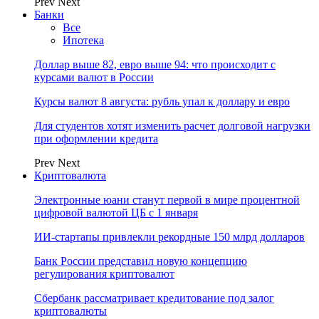
Prev
Next
Банки
Все
Ипотека
Доллар выше 82, евро выше 94: что происходит с
курсами валют в России
Курсы валют 8 августа: рубль упал к доллару и евро
Для студентов хотят изменить расчет долговой нагрузки
при оформлении кредита
Prev
Next
Криптовалюта
Электронные юани станут первой в мире процентной
цифровой валютой ЦБ с 1 января
ИИ-стартапы привлекли рекордные 150 млрд долларов
Банк России представил новую концепцию
регулирования криптовалют
Сбербанк рассматривает кредитование под залог
криптовалюты