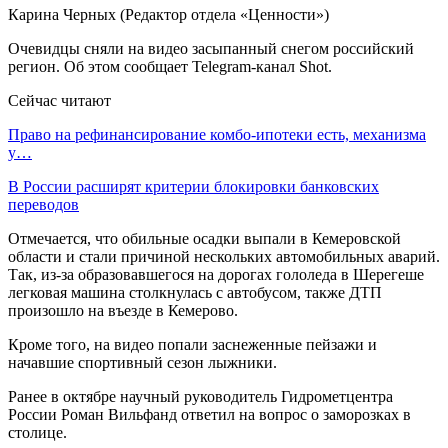
Карина Черных (Редактор отдела «Ценности»)
Очевидцы сняли на видео засыпанный снегом российский
регион. Об этом сообщает Telegram-канал Shot.
Сейчас читают
Право на рефинансирование комбо-ипотеки есть, механизма
у…
В России расширят критерии блокировки банковских
переводов
Отмечается, что обильные осадки выпали в Кемеровской
области и стали причиной нескольких автомобильных аварий.
Так, из-за образовавшегося на дорогах гололеда в Шерегеше
легковая машина столкнулась с автобусом, также ДТП
произошло на въезде в Кемерово.
Кроме того, на видео попали заснеженные пейзажи и
начавшие спортивный сезон лыжники.
Ранее в октябре научный руководитель Гидрометцентра
России Роман Вильфанд ответил на вопрос о заморозках в
столице.