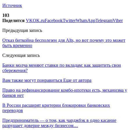
Источник
103
Поделится
VK
OK.ru
Facebook
Twitter
WhatsApp
Telegram
Viber
Предыдущая запись
Отказ биткойна бесполезен для Alts, но вот почему это может
быть временно
Следующая запись
Банки молча меняют ставки по вкладам: как защитить свои
сбережения?
Вам также могут понравиться
Еще от автора
Право на рефинансирование комбо-ипотеки есть, механизма у
банков нет
В России расширят критерии блокировки банковских
переводов
Предприниматель — о том, как чарджбэк в одно касание
разрушает доверие между бизнесом…