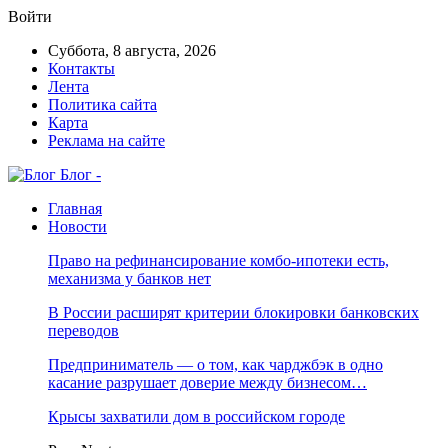
Войти
Суббота, 8 августа, 2026
Контакты
Лента
Политика сайта
Карта
Реклама на сайте
Блог -
Главная
Новости
Право на рефинансирование комбо-ипотеки есть,
механизма у банков нет
В России расширят критерии блокировки банковских
переводов
Предприниматель — о том, как чарджбэк в одно
касание разрушает доверие между бизнесом…
Крысы захватили дом в российском городе