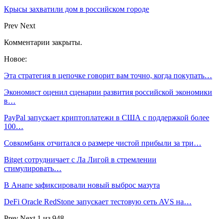
Крысы захватили дом в российском городе
Prev
Next
Комментарии закрыты.
Новое:
Эта стратегия в цепочке говорит вам точно, когда покупать…
Экономист оценил сценарии развития российской экономики
в…
PayPal запускает криптоплатежи в США с поддержкой более
100…
Совкомбанк отчитался о размере чистой прибыли за три…
Bitget сотрудничает с Ла Лигой в стремлении
стимулировать…
В Анапе зафиксировали новый выброс мазута
DeFi Oracle RedStone запускает тестовую сеть AVS на…
Prev
Next
1 из 948