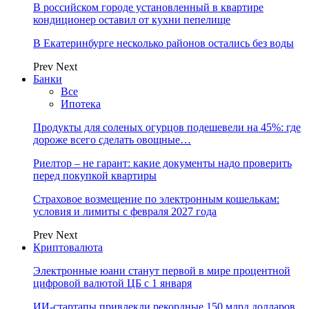
В российском городе установленный в квартире
кондиционер оставил от кухни пепелище
В Екатеринбурге несколько районов остались без воды
Prev
Next
Банки
Все
Ипотека
Продукты для соленых огурцов подешевели на 45%: где
дороже всего сделать овощные…
Риелтор – не гарант: какие документы надо проверить
перед покупкой квартиры
Страховое возмещение по электронным кошелькам:
условия и лимиты с февраля 2027 года
Prev
Next
Криптовалюта
Электронные юани станут первой в мире процентной
цифровой валютой ЦБ с 1 января
ИИ-стартапы привлекли рекордные 150 млрд долларов