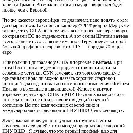
тарифы Трампа. Возможно, с ними ему договориться будет
проще, чем с Европой.
Что же касается европейцев, то для начала надо понять, с кем
договариваться. Так, новый канцлер ФРГ Фридрих Мерц уже
заявил, что у США не получится вести торговые переговоры
со странами ЕС по отдельности. А вот самим Штатам важнее
всего заключить соглашение именно с Германией, у которой
большой профицит в торговле с США — порядка 70 млрд
евро.
Еще больший дисбаланс у США в торговле с Китаем. При
этом Пекин пока не демонстрирует готовности идти на
серьезные уступки. CNN замечает, что торговую сделку с
британцами вряд ли можно назвать хорошей стартовой
позицией для подготовки аналогичного соглашения с Китаем.
Правда, в выходные в швейцарской Женеве стартуют
торговые переговоры США и КНР. Но слишком многого от
них ждать пока не стоит, говорит ведущий научный
сотрудник Центра комплексных европейских и
международных исследований НИУ ВШЭ Лев Сокольщик:
Лев Сокольщик ведущий научный сотрудник Центра
комплексных европейских и международных исследований
НИУ ВШЭ «Я думаю, что это первый пробный шар для