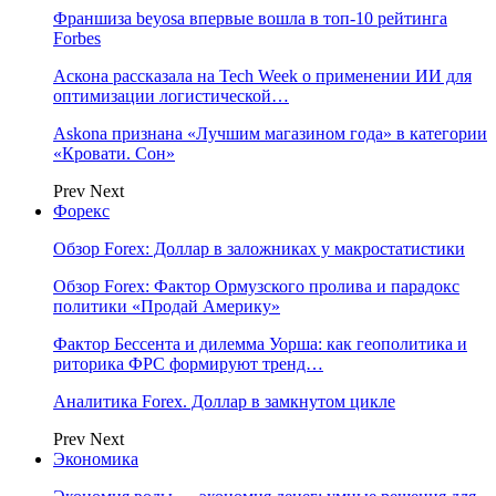
Франшиза beyosa впервые вошла в топ-10 рейтинга
Forbes
Аскона рассказала на Tech Week о применении ИИ для
оптимизации логистической…
Askona признана «Лучшим магазином года» в категории
«Кровати. Сон»
Prev
Next
Форекс
Обзор Forex: Доллар в заложниках у макростатистики
Обзор Forex: Фактор Ормузского пролива и парадокс
политики «Продай Америку»
Фактор Бессента и дилемма Уорша: как геополитика и
риторика ФРС формируют тренд…
Аналитика Forex. Доллар в замкнутом цикле
Prev
Next
Экономика