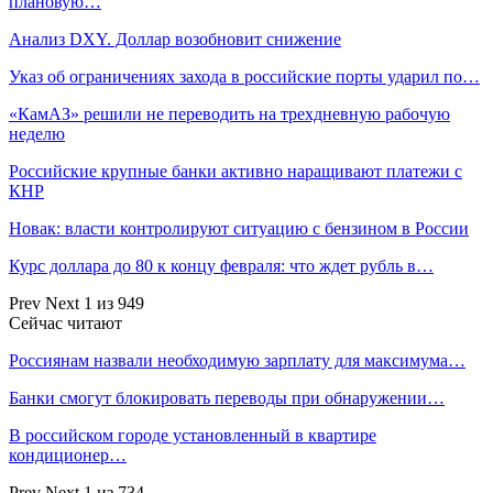
плановую…
Анализ DXY. Доллар возобновит снижение
Указ об ограничениях захода в российские порты ударил по…
«КамАЗ» решили не переводить на трехдневную рабочую
неделю
Российские крупные банки активно наращивают платежи с
КНР
Новак: власти контролируют ситуацию с бензином в России
Курс доллара до 80 к концу февраля: что ждет рубль в…
Prev
Next
1 из 949
Сейчас читают
Россиянам назвали необходимую зарплату для максимума…
Банки смогут блокировать переводы при обнаружении…
В российском городе установленный в квартире
кондиционер…
Prev
Next
1 из 734