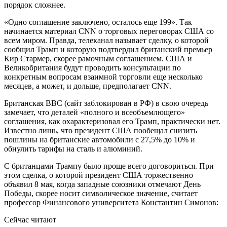
порядок сложнее.
«Одно соглашение заключено, осталось еще 199». Так
начинается материал CNN о торговых переговорах США со
всем миром. Правда, телеканал называет сделку, о которой
сообщил Трамп и которую подтвердил британский премьер
Кир Стармер, скорее рамочным соглашением. США и
Великобритания будут проводить консультации по
конкретным вопросам взаимной торговли еще несколько
месяцев, а может, и дольше, предполагает CNN.
Британская BBC (сайт заблокирован в РФ) в свою очередь
замечает, что деталей «полного и всеобъемлющего»
соглашения, как охарактеризовал его Трамп, практически нет.
Известно лишь, что президент США пообещал снизить
пошлины на британские автомобили с 27,5% до 10% и
обнулить тарифы на сталь и алюминий.
С британцами Трампу было проще всего договориться. При
этом сделка, о которой президент США торжественно
объявил 8 мая, когда западные союзники отмечают День
Победы, скорее носит символическое значение, считает
профессор Финансового университета Константин Симонов:
Сейчас читают