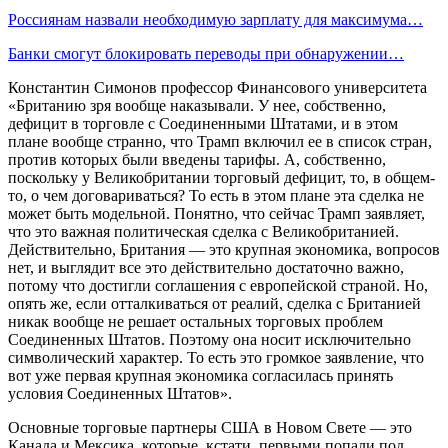
Россиянам назвали необходимую зарплату для максимума…
Банки смогут блокировать переводы при обнаружении…
Константин Симонов профессор Финансового университета
«Британию зря вообще наказывали. У нее, собственно,
дефицит в торговле с Соединенными Штатами, и в этом
плане вообще странно, что Трамп включил ее в список стран,
против которых были введены тарифы. А, собственно,
поскольку у Великобритании торговый дефицит, то, в общем-
то, о чем договариваться? То есть в этом плане эта сделка не
может быть модельной. Понятно, что сейчас Трамп заявляет,
что это важная политическая сделка с Великобританией.
Действительно, Британия — это крупная экономика, вопросов
нет, и выглядит все это действительно достаточно важно,
потому что достигли соглашения с европейской страной. Но,
опять же, если отталкиваться от реалий, сделка с Британией
никак вообще не решает остальных торговых проблем
Соединенных Штатов. Поэтому она носит исключительно
символический характер. То есть это громкое заявление, что
вот уже первая крупная экономика согласилась принять
условия Соединенных Штатов».
Основные торговые партнеры США в Новом Свете — это
Канада и Мексика, которые, кстати, первыми попали под