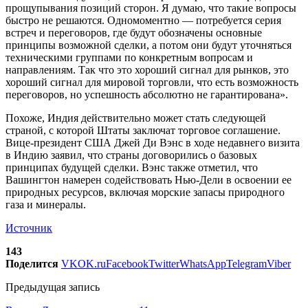
прощупывания позиций сторон. Я думаю, что такие вопросы
быстро не решаются. Одномоментно — потребуется серия
встреч и переговоров, где будут обозначены основные
принципы возможной сделки, а потом они будут уточняться
техническими группами по конкретным вопросам и
направлениям. Так что это хороший сигнал для рынков, это
хороший сигнал для мировой торговли, что есть возможность
переговоров, но успешность абсолютно не гарантирована».
Похоже, Индия действительно может стать следующей
страной, с которой Штаты заключат торговое соглашение.
Вице-президент США Джей Ди Вэнс в ходе недавнего визита
в Индию заявил, что страны договорились о базовых
принципах будущей сделки. Вэнс также отметил, что
Вашингтон намерен содействовать Нью-Дели в освоении ее
природных ресурсов, включая морские запасы природного
газа и минералы.
Источник
143
Поделится
VK
OK.ru
Facebook
Twitter
WhatsApp
Telegram
Viber
Предыдущая запись