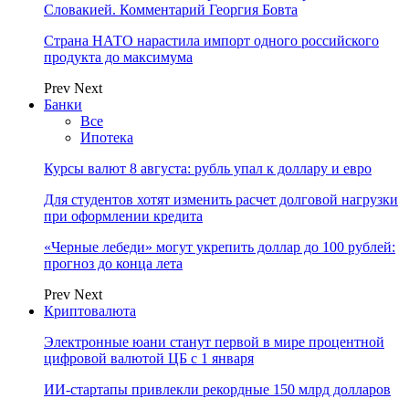
Словакией. Комментарий Георгия Бовта
Страна НАТО нарастила импорт одного российского
продукта до максимума
Prev
Next
Банки
Все
Ипотека
Курсы валют 8 августа: рубль упал к доллару и евро
Для студентов хотят изменить расчет долговой нагрузки
при оформлении кредита
«Черные лебеди» могут укрепить доллар до 100 рублей:
прогноз до конца лета
Prev
Next
Криптовалюта
Электронные юани станут первой в мире процентной
цифровой валютой ЦБ с 1 января
ИИ-стартапы привлекли рекордные 150 млрд долларов