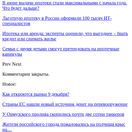
В июне выдачи ипотеки стали максимальными с начала года.
Что будет дальше?
Льготную ипотеку в России оформили 100 тысяч ИТ-
специалистов
Ипотека или аренда: эксперты оценили, что выгоднее – брать
кредит или снимать жилье
Семьи с двумя детьми смогут претендовать на ипотечные
каникулы
Prev
Next
Комментарии закрыты.
Новое:
Как откроются рынки 9 декабря?
Страны ЕС нашли новый источник денег на перевооружение
У Ормузского пролива скопились почти две сотни танкеров
Жители российского города пожаловались на полчища крыс
на…