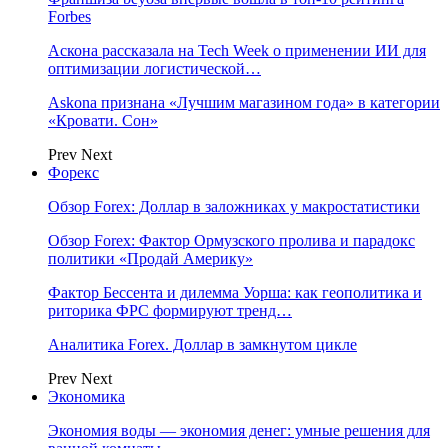
Forbes
Аскона рассказала на Tech Week о применении ИИ для
оптимизации логистической…
Askona признана «Лучшим магазином года» в категории
«Кровати. Сон»
Prev
Next
Форекс
Обзор Forex: Доллар в заложниках у макростатистики
Обзор Forex: Фактор Ормузского пролива и парадокс
политики «Продай Америку»
Фактор Бессента и дилемма Уорша: как геополитика и
риторика ФРС формируют тренд…
Аналитика Forex. Доллар в замкнутом цикле
Prev
Next
Экономика
Экономия воды — экономия денег: умные решения для