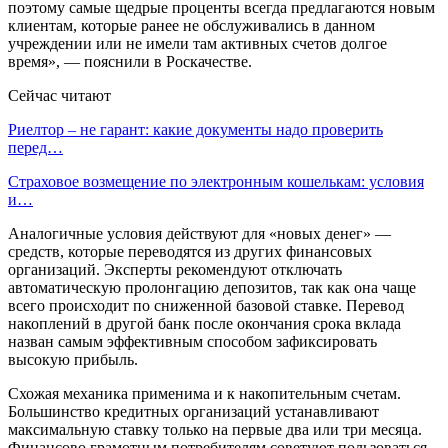
поэтому самые щедрые проценты всегда предлагаются новым
клиентам, которые ранее не обслуживались в данном
учреждении или не имели там активных счетов долгое
время», — пояснили в Роскачестве.
Сейчас читают
Риелтор – не гарант: какие документы надо проверить
перед…
Страховое возмещение по электронным кошелькам: условия
и…
Аналогичные условия действуют для «новых денег» —
средств, которые переводятся из других финансовых
организаций. Эксперты рекомендуют отключать
автоматическую пролонгацию депозитов, так как она чаще
всего происходит по сниженной базовой ставке. Перевод
накоплений в другой банк после окончания срока вклада
назван самым эффективным способом зафиксировать
высокую прибыль.
Схожая механика применима и к накопительным счетам.
Большинство кредитных организаций устанавливают
максимальную ставку только на первые два или три месяца.
Финансово грамотным потребителям советуют пользоваться