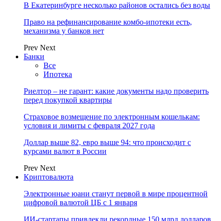
В Екатеринбурге несколько районов остались без воды
Право на рефинансирование комбо-ипотеки есть,
механизма у банков нет
Prev
Next
Банки
Все
Ипотека
Риелтор – не гарант: какие документы надо проверить
перед покупкой квартиры
Страховое возмещение по электронным кошелькам:
условия и лимиты с февраля 2027 года
Доллар выше 82, евро выше 94: что происходит с
курсами валют в России
Prev
Next
Криптовалюта
Электронные юани станут первой в мире процентной
цифровой валютой ЦБ с 1 января
ИИ-стартапы привлекли рекордные 150 млрд долларов