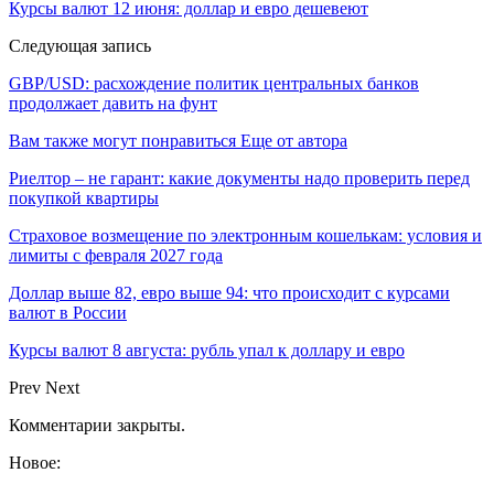
Курсы валют 12 июня: доллар и евро дешевеют
Следующая запись
GBP/USD: расхождение политик центральных банков
продолжает давить на фунт
Вам также могут понравиться
Еще от автора
Риелтор – не гарант: какие документы надо проверить перед
покупкой квартиры
Страховое возмещение по электронным кошелькам: условия и
лимиты с февраля 2027 года
Доллар выше 82, евро выше 94: что происходит с курсами
валют в России
Курсы валют 8 августа: рубль упал к доллару и евро
Prev
Next
Комментарии закрыты.
Новое: