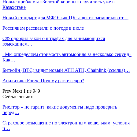
Новые проблемы «Золотой короны» случились уже в
Казахстане
Новый стандарт для МФО: как ЦБ защитит заемщиков от…
Россиянам рассказали о погоде в июле
СФ одобрил закон о штрафах для занимающихся
взысканием…
«Мы определяем стоимость автомобиля за несколько секунд»
Как…
Биткойн (BTC) видит новый ATH ATH, Chainlink (ссылка)…
Аналитика Forex. Почему растет евро?
Prev
Next
1 из 949
Сейчас читают
Риелтор – не гарант: какие документы надо проверить
перед…
Страховое возмещение по электронным кошелькам: условия
и…