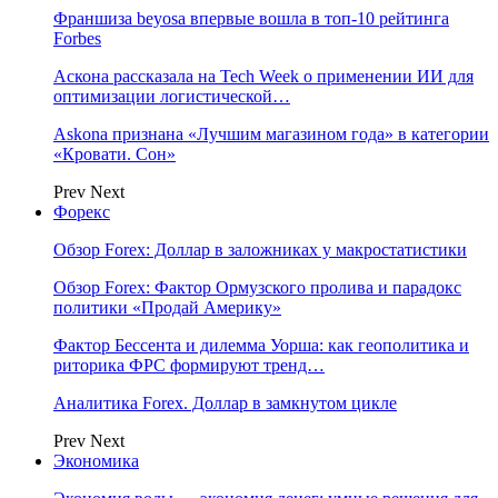
Франшиза beyosa впервые вошла в топ-10 рейтинга
Forbes
Аскона рассказала на Tech Week о применении ИИ для
оптимизации логистической…
Askona признана «Лучшим магазином года» в категории
«Кровати. Сон»
Prev
Next
Форекс
Обзор Forex: Доллар в заложниках у макростатистики
Обзор Forex: Фактор Ормузского пролива и парадокс
политики «Продай Америку»
Фактор Бессента и дилемма Уорша: как геополитика и
риторика ФРС формируют тренд…
Аналитика Forex. Доллар в замкнутом цикле
Prev
Next
Экономика