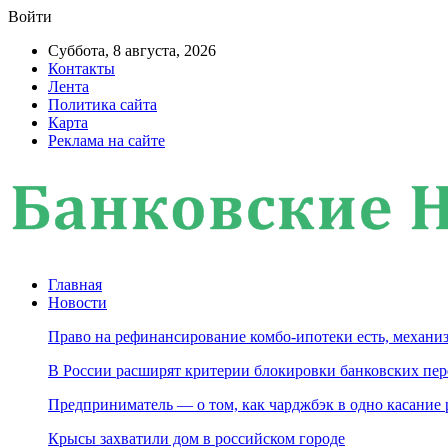
Войти
Суббота, 8 августа, 2026
Контакты
Лента
Политика сайта
Карта
Реклама на сайте
Главная
Новости
Право на рефинансирование комбо-ипотеки есть, механиз
В России расширят критерии блокировки банковских пер
Предприниматель — о том, как чарджбэк в одно касание
Крысы захватили дом в российском городе