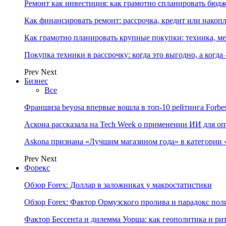
Ремонт как инвестиция: как грамотно спланировать бюдж
Как финансировать ремонт: рассрочка, кредит или нако
Как грамотно планировать крупные покупки: техника, ме
Покупка техники в рассрочку: когда это выгодно, а когда
Prev
Next
Бизнес
Все
Франшиза beyosa впервые вошла в топ-10 рейтинга Forbe
Аскона рассказала на Tech Week о применении ИИ для 
Askona признана «Лучшим магазином года» в категории 
Prev
Next
Форекс
Обзор Forex: Доллар в заложниках у макростатистики
Обзор Forex: Фактор Ормузского пролива и парадокс по
Фактор Бессента и дилемма Уорша: как геополитика и 