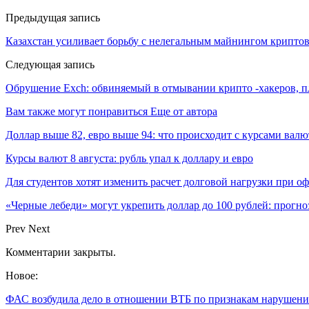
Предыдущая запись
Казахстан усиливает борьбу с нелегальным майнингом крипто
Следующая запись
Обрушение Exch: обвиняемый в отмывании крипто -хакеров, 
Вам также могут понравиться
Еще от автора
Доллар выше 82, евро выше 94: что происходит с курсами валю
Курсы валют 8 августа: рубль упал к доллару и евро
Для студентов хотят изменить расчет долговой нагрузки при о
«Черные лебеди» могут укрепить доллар до 100 рублей: прогноз
Prev
Next
Комментарии закрыты.
Новое:
ФАС возбудила дело в отношении ВТБ по признакам нарушен