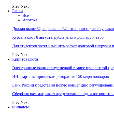
Prev
Next
Банки
Все
Ипотека
Доллар выше 82, евро выше 94: что происходит с курсами
Курсы валют 8 августа: рубль упал к доллару и евро
Для студентов хотят изменить расчет долговой нагрузки
Prev
Next
Криптовалюта
Электронные юани станут первой в мире процентной циф
ИИ-стартапы привлекли рекордные 150 млрд долларов
Банк России представил новую концепцию регулировани
Сбербанк рассматривает кредитование под залог крипто
Prev
Next
Финансы