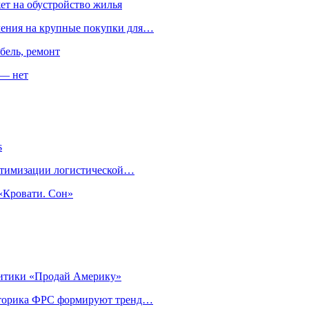
ет на обустройство жилья
пления на крупные покупки для…
бель, ремонт
 — нет
s
оптимизации логистической…
«Кровати. Сон»
литики «Продай Америку»
риторика ФРС формируют тренд…