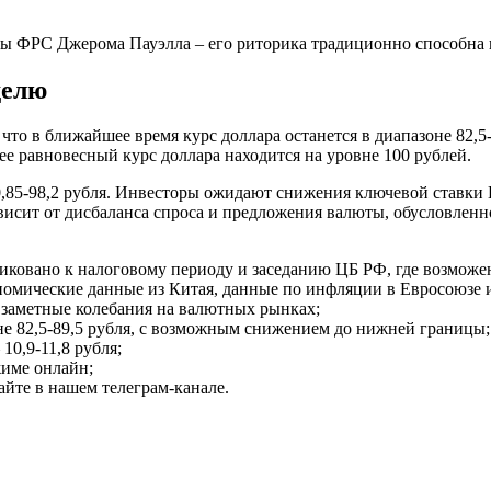
вы ФРС Джерома Пауэлла – его риторика традиционно способна 
делю
 что в ближайшее время курс доллара останется в диапазоне 82,
е равновесный курс доллара находится на уровне 100 рублей.
0,85-98,2 рубля. Инвесторы ожидают снижения ключевой ставки Е
зависит от дисбаланса спроса и предложения валюты, обусловлен
иковано к налоговому периоду и заседанию ЦБ РФ, где возможе
ономические данные из Китая, данные по инфляции в Евросоюз
заметные колебания на валютных рынках;
оне 82,5-89,5 рубля, с возможным снижением до нижней границы;
 10,9-11,8 рубля;
жиме онлайн;
йте в нашем телеграм-канале.