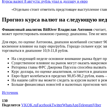
Курсы валют 8 августа: рубль упал к доллару и евро
«Отдельно стоит отметить предстоящее выступление гла
Прогноз курса валют на следующую не
Финансовый аналитик BitRiver Владислав Антонов
считает,
может протестировать нижнюю границу диапазона. Тем не мене
Для евро, по оценке Антонова, диапазон колебаний составит 9
косвенное влияние на пару евро/рубль. Гораздо сильнее курс 
торговаться в диапазоне 10,9-11,8 рубля.
На следующей неделе основное внимание рынка будет пр
Существенное влияние на рынок могут оказать макроэк
Риторика главы ФРС Джерома Пауэлла способна вызвать 
Курс доллара, по оценке аналитиков, останется в диапаз
Евро будет колебаться в пределах 90,85-98,2 рубля, юань –
На нашем сайте вы можете следить за курсом валют в ре
Больше финансовых новостей и валютных прогнозов чита
Источник
130
Поделится
VK
OK.ru
Facebook
Twitter
WhatsApp
Telegram
Viber