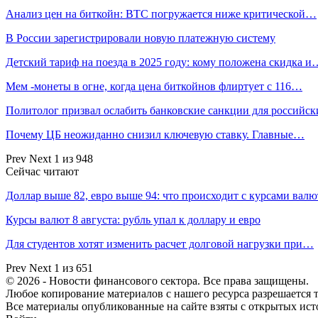
Анализ цен на биткойн: BTC погружается ниже критической…
В России зарегистрировали новую платежную систему
Детский тариф на поезда в 2025 году: кому положена скидка и
Мем -монеты в огне, когда цена биткойнов флиртует с 116…
Политолог призвал ослабить банковские санкции для российс
Почему ЦБ неожиданно снизил ключевую ставку. Главные…
Prev
Next
1 из 948
Сейчас читают
Доллар выше 82, евро выше 94: что происходит с курсами вал
Курсы валют 8 августа: рубль упал к доллару и евро
Для студентов хотят изменить расчет долговой нагрузки при…
Prev
Next
1 из 651
© 2026 - Новости финансового сектора. Все права защищены.
Любое копирование материалов с нашего ресурса разрешается т
Все материалы опубликованные на сайте взяты с открытых исто