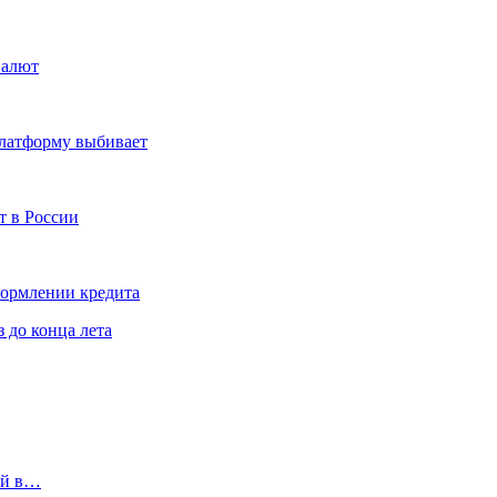
валют
платформу выбивает
т в России
формлении кредита
 до конца лета
ий в…