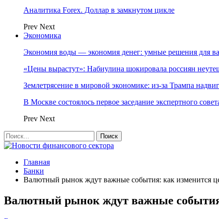
Аналитика Forex. Доллар в замкнутом цикле
Prev
Next
Экономика
Экономия воды — экономия денег: умные решения для в
«Цены вырастут»: Набиулина шокировала россиян неут
Землетрясение в мировой экономике: из-за Трампа надвиг
В Москве состоялось первое заседание экспертного сове
Prev
Next
Главная
Банки
Валютный рынок ждут важные события: как изменится це
Валютный рынок ждут важные события: 