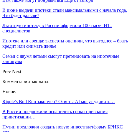
Вам также могут понравиться
Еще от автора
В июне выдачи ипотеки стали максимальными с начала года.
Что будет дальше?
Льготную ипотеку в России оформили 100 тысяч ИТ-
специалистов
Ипотека или аренда: эксперты оценили, что выгоднее – брать
кредит или снимать жилье
Семьи с двумя детьми смогут претендовать на ипотечные
каникулы
Prev
Next
Комментарии закрыты.
Новое:
Ripple’s Bull Run закончен? Ответы AI могут удивить…
В России предложили ограничить сроки признания
приватизации…
Путин предложил создать новую инвестплатформу БРИКС