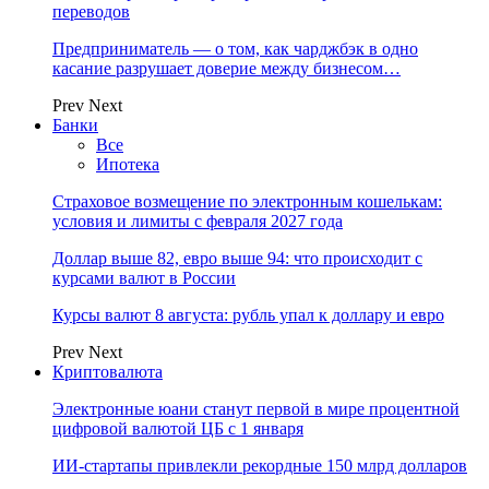
переводов
Предприниматель — о том, как чарджбэк в одно
касание разрушает доверие между бизнесом…
Prev
Next
Банки
Все
Ипотека
Страховое возмещение по электронным кошелькам:
условия и лимиты с февраля 2027 года
Доллар выше 82, евро выше 94: что происходит с
курсами валют в России
Курсы валют 8 августа: рубль упал к доллару и евро
Prev
Next
Криптовалюта
Электронные юани станут первой в мире процентной
цифровой валютой ЦБ с 1 января
ИИ-стартапы привлекли рекордные 150 млрд долларов