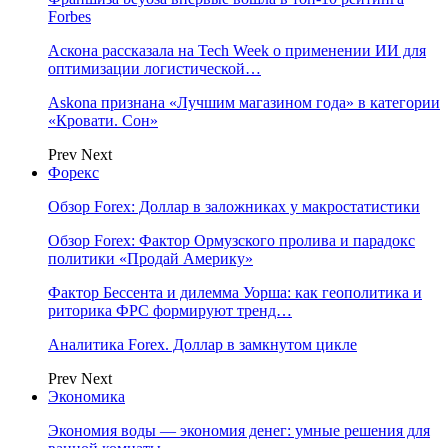
Forbes
Аскона рассказала на Tech Week о применении ИИ для
оптимизации логистической…
Askona признана «Лучшим магазином года» в категории
«Кровати. Сон»
Prev
Next
Форекс
Обзор Forex: Доллар в заложниках у макростатистики
Обзор Forex: Фактор Ормузского пролива и парадокс
политики «Продай Америку»
Фактор Бессента и дилемма Уорша: как геополитика и
риторика ФРС формируют тренд…
Аналитика Forex. Доллар в замкнутом цикле
Prev
Next
Экономика
Экономия воды — экономия денег: умные решения для