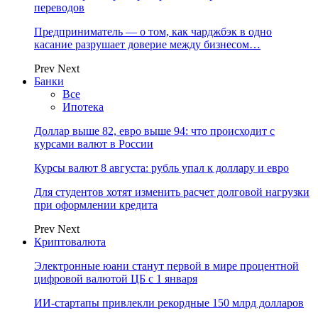
переводов
Предприниматель — о том, как чарджбэк в одно
касание разрушает доверие между бизнесом…
Prev
Next
Банки
Все
Ипотека
Доллар выше 82, евро выше 94: что происходит с
курсами валют в России
Курсы валют 8 августа: рубль упал к доллару и евро
Для студентов хотят изменить расчет долговой нагрузки
при оформлении кредита
Prev
Next
Криптовалюта
Электронные юани станут первой в мире процентной
цифровой валютой ЦБ с 1 января
ИИ-стартапы привлекли рекордные 150 млрд долларов