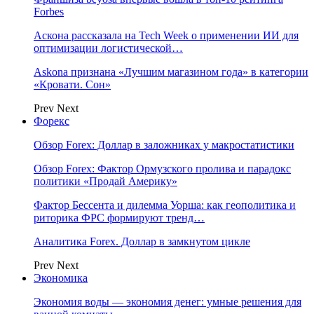
Forbes
Аскона рассказала на Tech Week о применении ИИ для
оптимизации логистической…
Askona признана «Лучшим магазином года» в категории
«Кровати. Сон»
Prev
Next
Форекс
Обзор Forex: Доллар в заложниках у макростатистики
Обзор Forex: Фактор Ормузского пролива и парадокс
политики «Продай Америку»
Фактор Бессента и дилемма Уорша: как геополитика и
риторика ФРС формируют тренд…
Аналитика Forex. Доллар в замкнутом цикле
Prev
Next
Экономика
Экономия воды — экономия денег: умные решения для