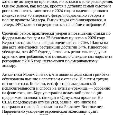
хоть и не дотянул до прогнозов, но остался в зоне расширения.
Однако дьявол, как всегда, кроется в деталях: самый быстрый
рост компоненты занятости с 2024 года и падение ценового
индекса ниже 70 впервые с февраля однозначно говорят в
пользу правоты Уоллера. Рынок труда стабилизировался, и
теперь ФРС может сосредоточиться на войне с инфляцией.
Срочный рынок практически уверен в повышении ставки по
федеральным фондам на 25 базисных пунктов в 2026 году.
Вероятность такого сценария оценивается в 76%. Шансы на
два акта монетарной рестрикции достигли 34%. Инвесторы
убеждены, что ФРС будет действовать решительнее других
крупных центробанков, что позволило спекулянтам нарастить
рекордные с 2015 года нетто-лонги по американскому
доллару.
Аналитики Monex считают, что львиная доля силы гринбэка
обусловлена именно нарративом о ставках. И с этим трудно
не согласиться. Конечно, есть факторы американской
исключительности и спроса на активы-убежища — особенно
на фоне того, что Корпус стражей исламской революции
продолжает атаковать танкеры в Ормузском проливе. Но
США предсказуемо отмахнутся, заявив, что никто не
пострадал и никакой эскалации на Ближнем Востоке нет.
Параллельно ускорение европейской экономики сузит