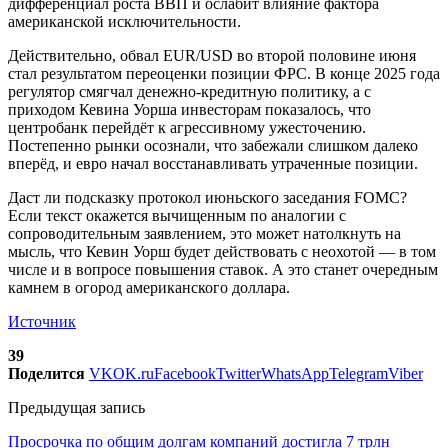
дифференциал роста ВВП и ослабит влияние фактора
американской исключительности.
Действительно, обвал EUR/USD во второй половине июня
стал результатом переоценки позиции ФРС. В конце 2025 года
регулятор смягчал денежно-кредитную политику, а с
приходом Кевина Уорша инвесторам показалось, что
центробанк перейдёт к агрессивному ужесточению.
Постепенно рынки осознали, что забежали слишком далеко
вперёд, и евро начал восстанавливать утраченные позиции.
Даст ли подсказку протокол июньского заседания FOMC?
Если текст окажется вычищенным по аналогии с
сопроводительным заявлением, это может натолкнуть на
мысль, что Кевин Уорш будет действовать с неохотой — в том
числе и в вопросе повышения ставок. А это станет очередным
камнем в огород американского доллара.
Источник
39
Поделится
VK
OK.ru
Facebook
Twitter
WhatsApp
Telegram
Viber
Предыдущая запись
Просрочка по общим долгам компаний достигла 7 трлн