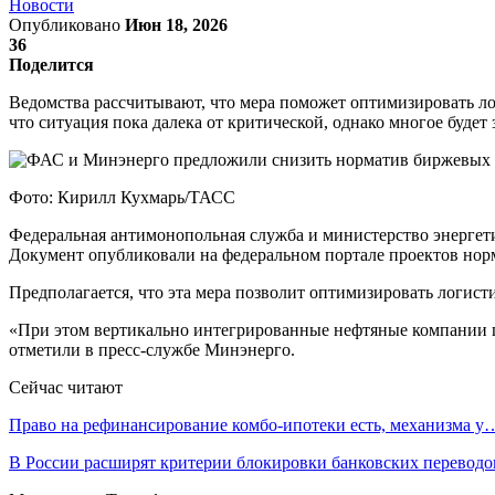
Новости
Опубликовано
Июн 18, 2026
36
Поделится
Ведомства рассчитывают, что мера поможет оптимизировать ло
что ситуация пока далека от критической, однако многое будет
Фото: Кирилл Кухмарь/ТАСС
Федеральная антимонопольная служба и министерство энергети
Документ опубликовали на федеральном портале проектов нор
Предполагается, что эта мера позволит оптимизировать логист
«При этом вертикально интегрированные нефтяные компании п
отметили в пресс-службе Минэнерго.
Сейчас читают
Право на рефинансирование комбо-ипотеки есть, механизма у
В России расширят критерии блокировки банковских переводо