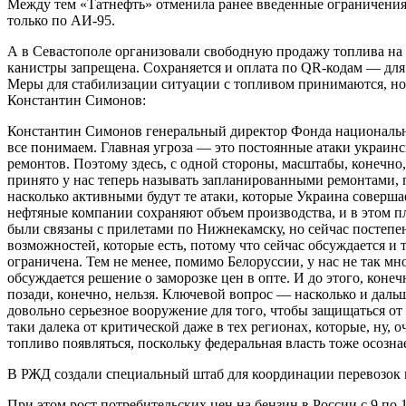
Между тем «Татнефть» отменила ранее введенные ограничения 
только по АИ-95.
А в Севастополе организовали свободную продажу топлива на 
канистры запрещена. Сохраняется и оплата по QR-кодам — для
Меры для стабилизации ситуации с топливом принимаются, но
Константин Симонов:
Константин Симонов генеральный директор Фонда национально
все понимаем. Главная угроза — это постоянные атаки украин
ремонтов. Поэтому здесь, с одной стороны, масштабы, конечно,
принято у нас теперь называть запланированными ремонтами, пр
насколько активными будут те атаки, которые Украина соверша
нефтяные компании сохраняют объем производства, и в этом пл
были связаны с прилетами по Нижнекамску, но сейчас постепе
возможностей, которые есть, потому что сейчас обсуждается и
ограничена. Тем не менее, помимо Белоруссии, у нас не так мн
обсуждается решение о заморозке цен в опте. И до этого, конеч
позади, конечно, нельзя. Ключевой вопрос — насколько и даль
довольно серьезное вооружение для того, чтобы защищаться от 
таки далека от критической даже в тех регионах, которые, ну, 
топливо появляться, поскольку федеральная власть тоже осознае
В РЖД создали специальный штаб для координации перевозок н
При этом рост потребительских цен на бензин в России с 9 по