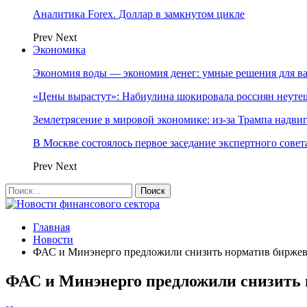
Аналитика Forex. Доллар в замкнутом цикле
Prev
Next
Экономика
Экономия воды — экономия денег: умные решения для в
«Цены вырастут»: Набиулина шокировала россиян неут
Землетрясение в мировой экономике: из-за Трампа надвиг
В Москве состоялось первое заседание экспертного сове
Prev
Next
Главная
Новости
ФАС и Минэнерго предложили снизить норматив биржев
ФАС и Минэнерго предложили снизить 