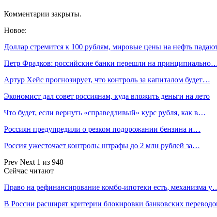
Комментарии закрыты.
Новое:
Доллар стремится к 100 рублям, мировые цены на нефть падаю
Петр Фрадков: российские банки перешли на принципиально
Артур Хейс прогнозирует, что контроль за капиталом будет…
Экономист дал совет россиянам, куда вложить деньги на лето
Что будет, если вернуть «справедливый» курс рубля, как в…
Россиян предупредили о резком подорожании бензина и…
Россия ужесточает контроль: штрафы до 2 млн рублей за…
Prev
Next
1 из 948
Сейчас читают
Право на рефинансирование комбо-ипотеки есть, механизма у
В России расширят критерии блокировки банковских переводо