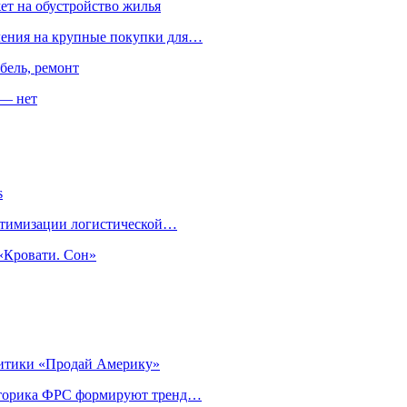
ет на обустройство жилья
пления на крупные покупки для…
бель, ремонт
 — нет
s
оптимизации логистической…
«Кровати. Сон»
литики «Продай Америку»
риторика ФРС формируют тренд…