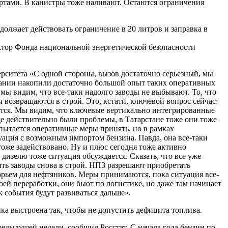
артами. В канистры тоже наливают. Остаются ограничения
олжает действовать ограничение в 20 литров и заправка в
ктор Фонда национальной энергетической безопасности
ситета «С одной стороны, вызов достаточно серьезный, мы
мпании накопили достаточно большой опыт таких оперативных
 мы видим, что все-таки надолго заводы не выбывают. То, что
 возвращаются в строй. Это, кстати, ключевой вопрос сейчас:
дается. Мы видим, что ключевые вертикально интегрированные
де действительно были проблемы, в Татарстане тоже они тоже
пытается оперативные меры принять, но в рамках
туация с возможным импортом бензина. Павда, она все-таки
тоже задействовано. Ну и плюс сегодня тоже активно
 дизелю тоже ситуация обсуждается. Сказать, что все уже
ить заводы снова в строй. НПЗ разрешают приобретать
спорьем для нефтяников. Меры принимаются, пока ситуация все-
воей переработки, они бьют по логистике, но даже там начинает
к события будут развиваться дальше».
а выстроена так, чтобы не допустить дефицита топлива.
редыдущей недели, сообщил Росстат. С начала года бензин по