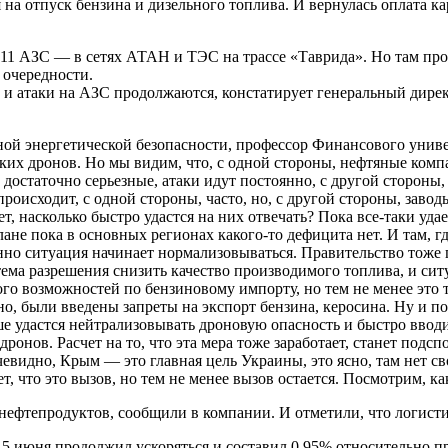
на отпуск бензина и дизельного топлива. И вернулась оплата к
11 АЗС — в сетях АТАН и ТЭС на трассе «Таврида». Но там прод
 очередности.
 и атаки на АЗС продолжаются, констатирует генеральный дире
й энергетической безопасности, профессор Финансового универ
ских дронов. Но мы видим, что, с одной стороны, нефтяные ко
 достаточно серьезные, атаки идут постоянно, с другой стороны,
оисходит, с одной стороны, часто, но, с другой стороны, заводы
ет, насколько быстро удастся на них отвечать? Пока все-таки у
ане пока в основных регионах какого-то дефицита нет. И там, г
нно ситуация начинает нормализовываться. Правительство тоже 
 тема разрешения снизить качество производимого топлива, и си
ого возможностей по бензиновому импорту, но тем не менее это 
но, были введены запреты на экспорт бензина, керосина. Ну и по
ше удастся нейтрализовывать дроновую опасность и быстро ввод
дронов. Расчет на то, что эта мера тоже заработает, станет под
очевидно, Крым — это главная цель Украины, это ясно, там нет с
т, что это вызов, но тем не менее вызов остается. Посмотрим, ка
ефтепродуктов, сообщили в компании. И отметили, что логистик
 15 июня продолжил ускоряться и составил 0,95% относительно п