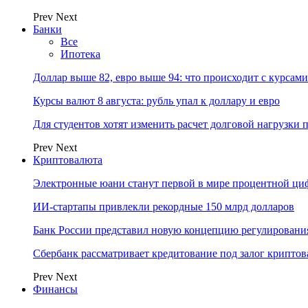
Prev
Next
Банки
Все
Ипотека
Доллар выше 82, евро выше 94: что происходит с курсами
Курсы валют 8 августа: рубль упал к доллару и евро
Для студентов хотят изменить расчет долговой нагрузки
Prev
Next
Криптовалюта
Электронные юани станут первой в мире процентной циф
ИИ-стартапы привлекли рекордные 150 млрд долларов
Банк России представил новую концепцию регулировани
Сбербанк рассматривает кредитование под залог крипто
Prev
Next
Финансы