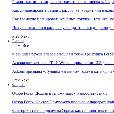
Ремонт как инвестиция: как грамотно спланировать бюдж
Как финансировать ремонт: рассрочка, кредит или нако
Как грамотно планировать крупные покупки: техника, ме
Покупка техники в рассрочку: когда это выгодно, а когда
Prev
Next
Бизнес
Все
Франшиза beyosa впервые вошла в топ-10 рейтинга Forbe
Аскона рассказала на Tech Week о применении ИИ для 
Askona признана «Лучшим магазином года» в категории 
Prev
Next
Форекс
Обзор Forex: Доллар в заложниках у макростатистики
Обзор Forex: Фактор Ормузского пролива и парадокс по
Фактор Бессента и дилемма Уорша: как геополитика и 