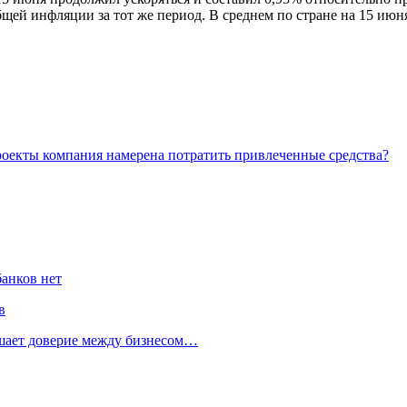
ей инфляции за тот же период. В среднем по стране на 15 июня 
проекты компания намерена потратить привлеченные средства?
банков нет
в
ушает доверие между бизнесом…