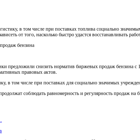
гистику, в том числе при поставках топлива социально значимы
 зависеть от того, насколько быстро удастся восстанавливать ра
ки предложили снизить норматив биржевых продаж бензина с 15
мативных правовых актов.
ику, в том числе при поставках для социально значимых учрежд
родолжат соблюдать равномерность и регулярность продаж на 
…
в