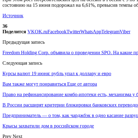
состоянию на 15 июня подорожал на 6,61%, превысив темпы общ
Источник
36
Поделится
VK
OK.ru
Facebook
Twitter
WhatsApp
Telegram
Viber
Предыдущая запись
Freedom Holding Corp. объявила о проведении SPO. На какие 
Следующая запись
Курсы валют 19 июня: рубль упал к доллару и евро
Вам также могут понравиться
Еще от автора
Право на рефинансирование комбо-ипотеки есть, механизма у 
В России расширят критерии блокировки банковских переводо
Предприниматель — о том, как чарджбэк в одно касание разр
Крысы захватили дом в российском городе
Prev
Next