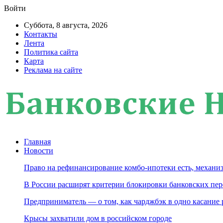
Войти
Суббота, 8 августа, 2026
Контакты
Лента
Политика сайта
Карта
Реклама на сайте
Главная
Новости
Право на рефинансирование комбо-ипотеки есть, механиз
В России расширят критерии блокировки банковских пер
Предприниматель — о том, как чарджбэк в одно касание
Крысы захватили дом в российском городе