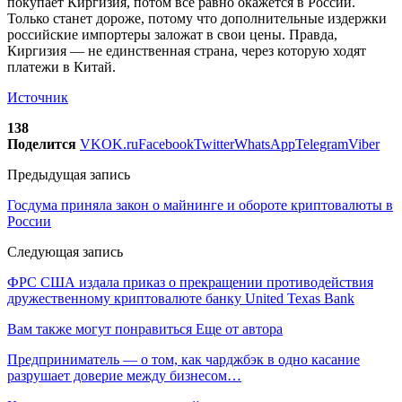
покупает Киргизия, потом все равно окажется в России.
Только станет дороже, потому что дополнительные издержки
российские импортеры заложат в свои цены. Правда,
Киргизия — не единственная страна, через которую ходят
платежи в Китай.
Источник
138
Поделится
VK
OK.ru
Facebook
Twitter
WhatsApp
Telegram
Viber
Предыдущая запись
Госдума приняла закон о майнинге и обороте криптовалюты в
России
Следующая запись
ФРС США издала приказ о прекращении противодействия
дружественному криптовалюте банку United Texas Bank
Вам также могут понравиться
Еще от автора
Предприниматель — о том, как чарджбэк в одно касание
разрушает доверие между бизнесом…