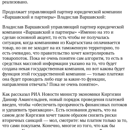
реализовано.
Продолжает управляющий партнер юридической компании
«Варшавский и партнеры» Владислав Варшавский:
Владислав Варшавский управляющий партнер юридической
компании «Варшавский и партнеры» «Именно на это и
сделан основной акцент, то есть чтобы не получалась
ситуация, когда компаниями из Кыргызстана оплачивается
товар, но он не заходит на их таможенную территорию, то
есть очевидно, что правительство хочет контролировать
товаропоток. Пока не очень понятен сам алгоритм, то есть в
средствах массовой информации указано на то, что будет
создана некая государственная компания, но вот какова будет
функция этой государственной компании — только платежи
она будет проводить либо еще за какие-то функции,
направления отвечать? Пока не очень понятно».
Как рассказал РИА Новости министр экономики Киргизии
Данияр Амангельдиев, новый порядок проведения платежей
введен, чтобы «обеспечить прозрачность финансовых потоков
и удешевить транзакции». Есть основания думать, что на
самом деле Киргизия хочет таким образом снизить риски
вторичных санкций — мол, смотрите: мы платим только за то,
что сами покупаем. Конечно, многое из того, что как бы