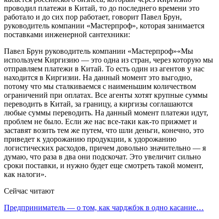
проводил платежи в Китай, то до последнего времени это
работало и до сих пор работает, говорит Павел Брун,
руководитель компании «Мастерпроф», которая занимается
поставками инженерной сантехники:
Павел Брун руководитель компании «Мастерпроф»«Мы
используем Киргизию — это одна из стран, через которую мы
отправляем платежи в Китай. То есть один из агентов у нас
находится в Киргизии. На данный момент это выгодно,
потому что мы сталкиваемся с наименьшим количеством
ограничений при оплатах. Все агенты хотят крупные суммы
переводить в Китай, за границу, а киргизы соглашаются
любые суммы переводить. На данный момент платежи идут,
проблем не было. Если же нас все-таки как-то прижмет и
заставят возить тем же путем, что шли деньги, конечно, это
приведет к удорожанию продукции, к удорожанию
логистических расходов, причем довольно значительно — я
думаю, что раза в два они подскочат. Это увеличит сильно
сроки поставки, и нужно будет еще смотреть такой момент,
как налоги».
Сейчас читают
Предприниматель — о том, как чарджбэк в одно касание…