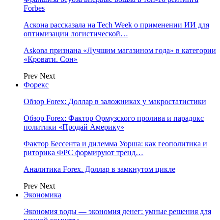
Forbes
Аскона рассказала на Tech Week о применении ИИ для
оптимизации логистической…
Askona признана «Лучшим магазином года» в категории
«Кровати. Сон»
Prev
Next
Форекс
Обзор Forex: Доллар в заложниках у макростатистики
Обзор Forex: Фактор Ормузского пролива и парадокс
политики «Продай Америку»
Фактор Бессента и дилемма Уорша: как геополитика и
риторика ФРС формируют тренд…
Аналитика Forex. Доллар в замкнутом цикле
Prev
Next
Экономика
Экономия воды — экономия денег: умные решения для