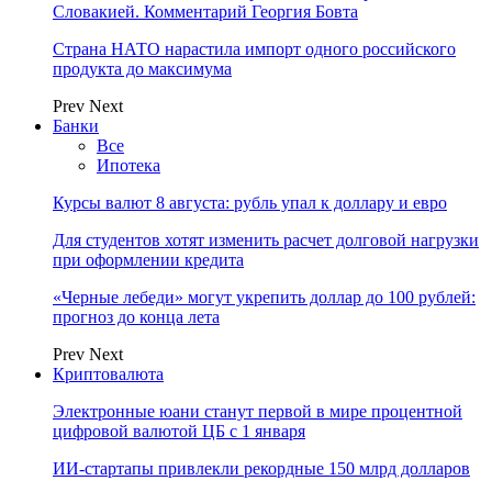
Словакией. Комментарий Георгия Бовта
Страна НАТО нарастила импорт одного российского
продукта до максимума
Prev
Next
Банки
Все
Ипотека
Курсы валют 8 августа: рубль упал к доллару и евро
Для студентов хотят изменить расчет долговой нагрузки
при оформлении кредита
«Черные лебеди» могут укрепить доллар до 100 рублей:
прогноз до конца лета
Prev
Next
Криптовалюта
Электронные юани станут первой в мире процентной
цифровой валютой ЦБ с 1 января
ИИ-стартапы привлекли рекордные 150 млрд долларов