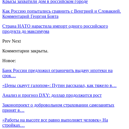
Крысы захватили дом в российском городе
Как Россию попытались сравнить с Венгрией и Словакией.
Комментарий Георгия Бовта
Страна НАТО нарастила импорт одного российского
продукта до максимума
Prev
Next
Комментарии закрыты.
Новое:
Банк России предложил ограничить выдачу ипотеки на
срок…
«Цены скачут галопом»: Путин рассказал, как тяжело в…
Анализ и прогноз DXY: доллар продолжится рост
Законопроект о добровольном страховании самозанятых
принят в…
«Работы на высоте все равно выполняет человек» На
стройках…