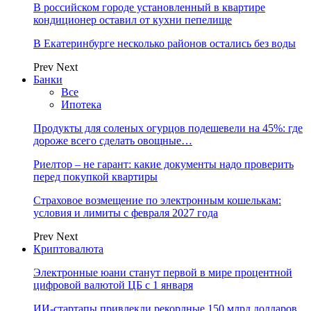
В российском городе установленный в квартире
кондиционер оставил от кухни пепелище
В Екатеринбурге несколько районов остались без воды
Prev
Next
Банки
Все
Ипотека
Продукты для соленых огурцов подешевели на 45%: где
дороже всего сделать овощные…
Риелтор – не гарант: какие документы надо проверить
перед покупкой квартиры
Страховое возмещение по электронным кошелькам:
условия и лимиты с февраля 2027 года
Prev
Next
Криптовалюта
Электронные юани станут первой в мире процентной
цифровой валютой ЦБ с 1 января
ИИ-стартапы привлекли рекордные 150 млрд долларов