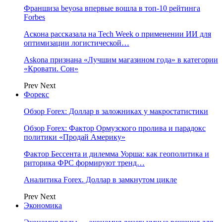
Франшиза beyosa впервые вошла в топ-10 рейтинга
Forbes
Аскона рассказала на Tech Week о применении ИИ для
оптимизации логистической…
Askona признана «Лучшим магазином года» в категории
«Кровати. Сон»
Prev
Next
Форекс
Обзор Forex: Доллар в заложниках у макростатистики
Обзор Forex: Фактор Ормузского пролива и парадокс
политики «Продай Америку»
Фактор Бессента и дилемма Уорша: как геополитика и
риторика ФРС формируют тренд…
Аналитика Forex. Доллар в замкнутом цикле
Prev
Next
Экономика