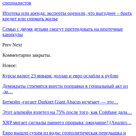
специалистов
Ипотека или аренда: эксперты оценили, что выгоднее – брать
кредит или снимать жилье
Семьи с двумя детьми смогут претендовать на ипотечные
каникулы
Prev
Next
Комментарии закрыты.
Новое:
Курсы валют 23 января: доллар и евро ослабли к рублю
Демократы стремятся внести поправки в гениальный акт из
-за…
Биткойн -гигант Darknet Giant Abacus исчезает — это…
Этот альткойн взлетел на 75% после того, как Coinbase дала…
XRP мигает сигналы раннего прорыва: ожидание? (Анализ…
Евро вышло сухим из воды: геополитическая передышка и