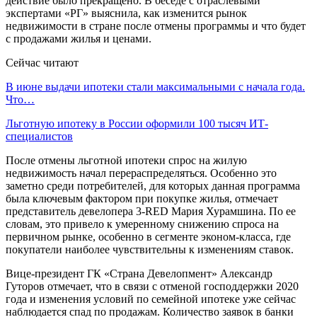
действие было прекращено. В беседе с отраслевыми
экспертами «РГ» выяснила, как изменится рынок
недвижимости в стране после отмены программы и что будет
с продажами жилья и ценами.
Сейчас читают
В июне выдачи ипотеки стали максимальными с начала года.
Что…
Льготную ипотеку в России оформили 100 тысяч ИТ-
специалистов
После отмены льготной ипотеки спрос на жилую
недвижимость начал перераспределяться. Особенно это
заметно среди потребителей, для которых данная программа
была ключевым фактором при покупке жилья, отмечает
представитель девелопера 3-RED Мария Хурамшина. По ее
словам, это привело к умеренному снижению спроса на
первичном рынке, особенно в сегменте эконом-класса, где
покупатели наиболее чувствительны к изменениям ставок.
Вице-президент ГК «Страна Девелопмент» Александр
Гуторов отмечает, что в связи с отменой господдержки 2020
года и изменения условий по семейной ипотеке уже сейчас
наблюдается спад по продажам. Количество заявок в банки