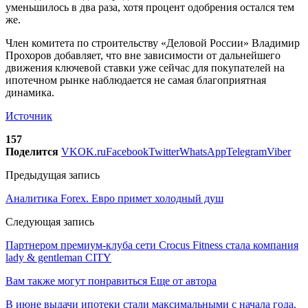
уменьшилось в два раза, хотя процент одобрения остался тем
же.
Член комитета по строительству «Деловой России» Владимир
Прохоров добавляет, что вне зависимости от дальнейшего
движения ключевой ставки уже сейчас для покупателей на
ипотечном рынке наблюдается не самая благоприятная
динамика.
Источник
157
Поделится
VK
OK.ru
Facebook
Twitter
WhatsApp
Telegram
Viber
Предыдущая запись
Аналитика Forex. Евро примет холодный душ
Следующая запись
Партнером премиум-клуба сети Crocus Fitness стала компания
lady & gentleman CITY
Вам также могут понравиться
Еще от автора
В июне выдачи ипотеки стали максимальными с начала года.