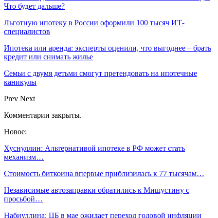
Что будет дальше?
Льготную ипотеку в России оформили 100 тысяч ИТ-
специалистов
Ипотека или аренда: эксперты оценили, что выгоднее – брать
кредит или снимать жилье
Семьи с двумя детьми смогут претендовать на ипотечные
каникулы
Prev
Next
Комментарии закрыты.
Новое:
Хуснуллин: Альтернативой ипотеке в РФ может стать
механизм…
Стоимость биткоина впервые приблизилась к 77 тысячам…
Независимые автозаправки обратились к Мишустину с
просьбой…
Набиуллина: ЦБ в мае ожидает переход годовой инфляции