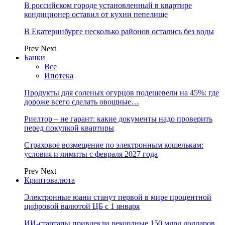
В российском городе установленный в квартире
кондиционер оставил от кухни пепелище
В Екатеринбурге несколько районов остались без воды
Prev
Next
Банки
Все
Ипотека
Продукты для соленых огурцов подешевели на 45%: где
дороже всего сделать овощные…
Риелтор – не гарант: какие документы надо проверить
перед покупкой квартиры
Страховое возмещение по электронным кошелькам:
условия и лимиты с февраля 2027 года
Prev
Next
Криптовалюта
Электронные юани станут первой в мире процентной
цифровой валютой ЦБ с 1 января
ИИ-стартапы привлекли рекордные 150 млрд долларов