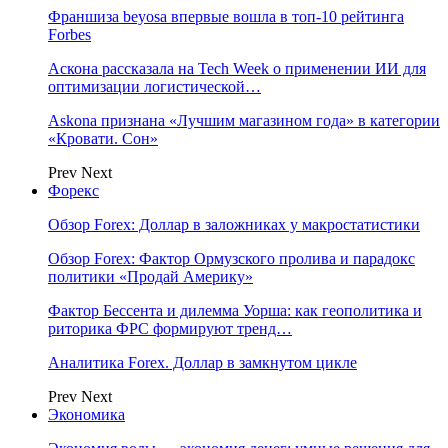
Франшиза beyosa впервые вошла в топ-10 рейтинга
Forbes
Аскона рассказала на Tech Week о применении ИИ для
оптимизации логистической…
Askona признана «Лучшим магазином года» в категории
«Кровати. Сон»
Prev
Next
Форекс
Обзор Forex: Доллар в заложниках у макростатистики
Обзор Forex: Фактор Ормузского пролива и парадокс
политики «Продай Америку»
Фактор Бессента и дилемма Уорша: как геополитика и
риторика ФРС формируют тренд…
Аналитика Forex. Доллар в замкнутом цикле
Prev
Next
Экономика