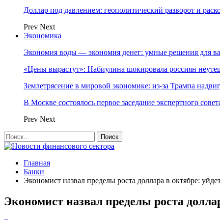
Доллар под давлением: геополитический разворот и рас
Prev
Next
Экономика
Экономия воды — экономия денег: умные решения для в
«Цены вырастут»: Набиулина шокировала россиян неут
Землетрясение в мировой экономике: из-за Трампа надвиг
В Москве состоялось первое заседание экспертного сове
Prev
Next
Главная
Банки
Экономист назвал пределы роста доллара в октябре: уйде
Экономист назвал пределы роста доллар