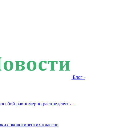
Блог -
росьбой равномерно распределять…
зких экологических классов