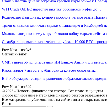
Стала известна цена килограмма красной икры ближе к Ново
WTI Crude Oil: ЕС нарастил закупку российской нефти до…
Количество фальшивых купюр выросло в четыре раза в Приаму
Трамп отказался заключать сделки с Таиландом и Камбоджей 
Молодые люди по всему миру объявили войну маркетплейсам
CleanSpark превысил казначейский рубеж в 10 000 BTC с рос
Prev
Next
1 из 946
Сейчас читают
СМИ узнали об использовании ИИ Банком Англии для вывод
Курсы валют 7 августа: рубль рухнул ко всем основным…
В РФ обсуждают создание рыночного образовательного кредит
Prev
Next
1 из 649
© 2026 - Новости финансового сектора. Все права защищены.
Любое копирование материалов с нашего ресурса разрешается т
Все материалы опубликованные на сайте взяты с открытых исто
Войти