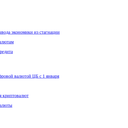
вода экономики из стагнации
валютам
редита
ровой валютой ЦБ с 1 января
я криптовалют
валюты