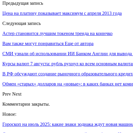
Предыдущая запись
Цена на платину показывает максимум с апреля 2013 года
Следующая запись
Астер становится лучшим токеном тренда на коинчко
Вам также могут понравиться
Еще от автора
СМИ узнали об использовании ИИ Банком Англии для вывода 
Курсы валют 7 августа: рубль рухнул ко всем основным валют
В РФ обсуждают создание рыночного образовательного кредит
Обмен «старых» долларов на «новые»: в каких банках нет ком
Prev
Next
Комментарии закрыты.
Новое:
Гороскоп на июль 2025: какие знаки зодиака ждут новая маши