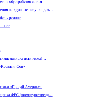
ет на обустройство жилья
пления на крупные покупки для…
бель, ремонт
 — нет
s
оптимизации логистической…
«Кровати. Сон»
литики «Продай Америку»
риторика ФРС формируют тренд…