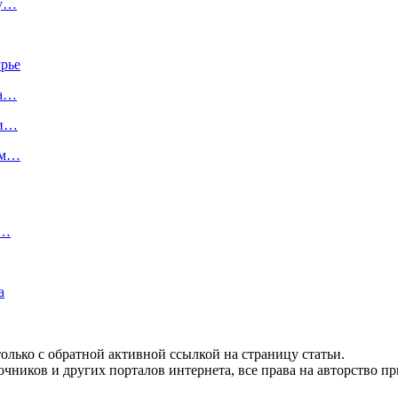
му…
рье
на…
 и…
том…
а…
а
олько с обратной активной ссылкой на страницу статьи.
чников и других порталов интернета, все права на авторство п