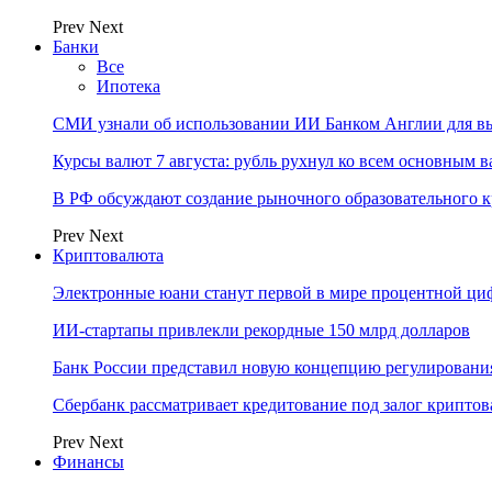
Prev
Next
Банки
Все
Ипотека
СМИ узнали об использовании ИИ Банком Англии для вы
Курсы валют 7 августа: рубль рухнул ко всем основным 
В РФ обсуждают создание рыночного образовательного к
Prev
Next
Криптовалюта
Электронные юани станут первой в мире процентной циф
ИИ-стартапы привлекли рекордные 150 млрд долларов
Банк России представил новую концепцию регулировани
Сбербанк рассматривает кредитование под залог крипто
Prev
Next
Финансы