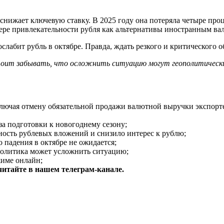
 снижает ключевую ставку. В 2025 году она потеряла четыре пр
ере привлекательности рубля как альтернативы иностранным ва
слабит рубль в октябре. Правда, ждать резкого и критического 
стоит забывать, что осложнить ситуацию могут геополитическ
ключая отмену обязательной продажи валютной выручки экспорт
за подготовки к новогоднему сезону;
ость рублевых вложений и снизило интерес к рублю;
о падения в октябре не ожидается;
ополитика может усложнить ситуацию;
жиме онлайн;
итайте в нашем телеграм-канале.