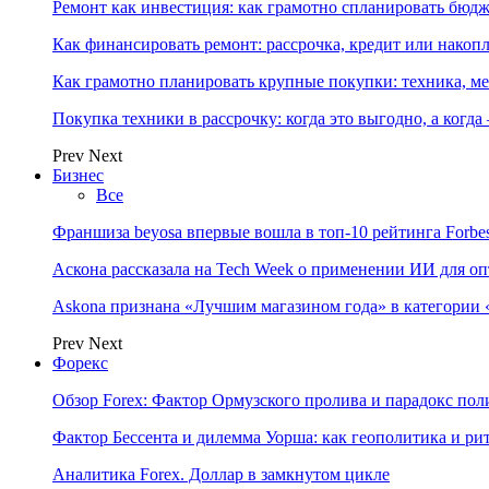
Ремонт как инвестиция: как грамотно спланировать бюдж
Как финансировать ремонт: рассрочка, кредит или нако
Как грамотно планировать крупные покупки: техника, ме
Покупка техники в рассрочку: когда это выгодно, а когда
Prev
Next
Бизнес
Все
Франшиза beyosa впервые вошла в топ-10 рейтинга Forbe
Аскона рассказала на Tech Week о применении ИИ для 
Askona признана «Лучшим магазином года» в категории 
Prev
Next
Форекс
Обзор Forex: Фактор Ормузского пролива и парадокс по
Фактор Бессента и дилемма Уорша: как геополитика и 
Аналитика Forex. Доллар в замкнутом цикле