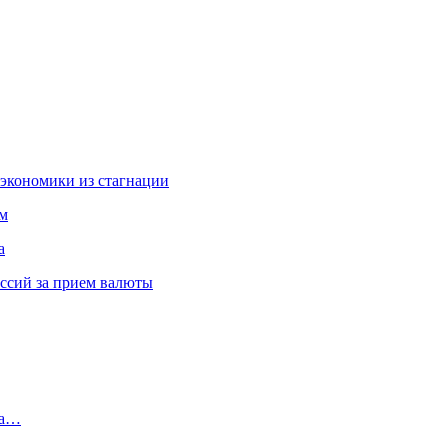
экономики из стагнации
ам
а
иссий за прием валюты
на…