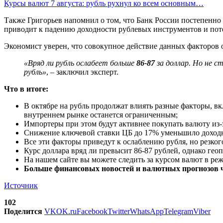
Курсы валют 7 августа: рубль рухнул ко всем основным…
Также Григорьев напомнил о том, что Банк России постепенно
приводит к падению доходности рублевых инструментов и пот
Экономист уверен, что совокупное действие данных факторов о
«Вряд ли рубль ослабеет больше
86-87
за доллар. Но не 
рубль»
, – заключил эксперт.
Что в итоге:
В октябре на рубль продолжат влиять разные факторы, в
внутреннем рынке останется ограниченным;
Импортеры при этом будут активнее покупать валюту из-
Снижение ключевой ставки ЦБ до 17% уменьшило доходн
Все эти факторы приведут к ослаблению рубля, но резког
Курс доллара вряд ли превысит 86-87 рублей, однако ге
На нашем сайте вы можете следить за курсом валют в ре
Больше финансовых новостей и валютных прогнозов ч
Источник
102
Поделится
VK
OK.ru
Facebook
Twitter
WhatsApp
Telegram
Viber