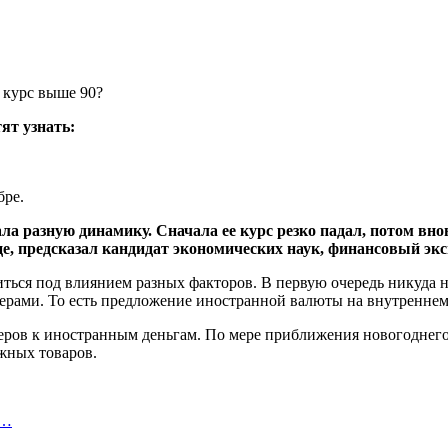
ят узнать:
бре.
ла разную динамику. Сначала ее курс резко падал, потом вн
е, предсказал кандидат экономических наук, финансовый эк
диться под влиянием разных факторов. В первую очередь никуда 
терами. То есть предложение иностранной валюты на внутренне
теров к иностранным деньгам. По мере приближения новогоднег
жных товаров.
а…