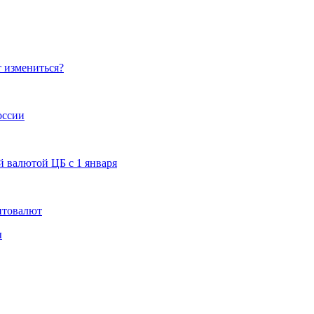
т измениться?
оссии
 валютой ЦБ с 1 января
птовалют
ы