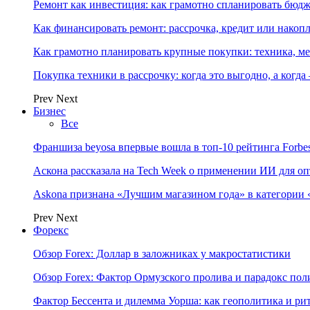
Ремонт как инвестиция: как грамотно спланировать бюдж
Как финансировать ремонт: рассрочка, кредит или нако
Как грамотно планировать крупные покупки: техника, ме
Покупка техники в рассрочку: когда это выгодно, а когда
Prev
Next
Бизнес
Все
Франшиза beyosa впервые вошла в топ-10 рейтинга Forbe
Аскона рассказала на Tech Week о применении ИИ для 
Askona признана «Лучшим магазином года» в категории 
Prev
Next
Форекс
Обзор Forex: Доллар в заложниках у макростатистики
Обзор Forex: Фактор Ормузского пролива и парадокс по
Фактор Бессента и дилемма Уорша: как геополитика и 