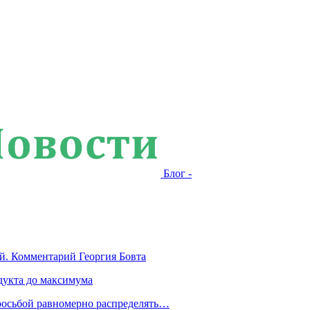
Блог -
й. Комментарий Георгия Бовта
дукта до максимума
росьбой равномерно распределять…