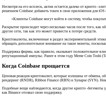
Несмотря на его всплеск, актив остается далеко от крипто -э
решением Coinbase добавить токен в свои приложения для iOS 
«Клиенты Coinbase могут войти в систему, чтобы покупат
Раскрытие происходит через несколько часов после того, как о
другие сети, так как это может привести к потере средств.
Криптовалюты, включенные в раздел экспериментальной этикет
обращать дополнительное внимание на такие монеты, посколь
Поддержка фирмы, как правило, оказывает положительное влия
репутационный импульс. Ранее в этом году Meme Coin Toshi (To
Когда Coinbase прощается
Ценовая реакция криптовалют, которые излишны от обмена, обыч
рендеринг (RNDR), Ribbon Finance (RBN) и Synapse (SYN). Не
Подобные вещи наблюдаются, когда другие крипто -бегемоты уд
как Binance отозвал свою поддержку.