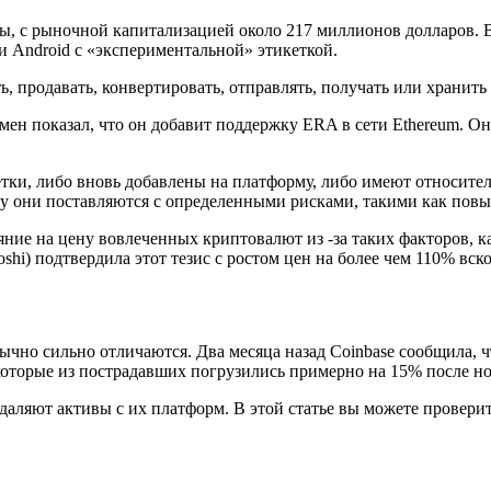
литы, с рыночной капитализацией около 217 миллионов долларов.
и Android с «экспериментальной» этикеткой.
ь, продавать, конвертировать, отправлять, получать или хранить
бмен показал, что он добавит поддержку ERA в сети Ethereum. О
ки, либо вновь добавлены на платформу, либо имеют относитель
ку они поставляются с определенными рисками, такими как пов
ние на цену вовлеченных криптовалют из -за таких факторов, 
shi) подтвердила этот тезис с ростом цен на более чем 110% вс
но сильно отличаются. Два месяца назад Coinbase сообщила, что
которые из пострадавших погрузились примерно на 15% после но
аляют активы с их платформ. В этой статье вы можете проверит