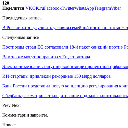
120
Поделится
VK
OK.ru
Facebook
Twitter
WhatsApp
Telegram
Viber
Предыдущая запись
В России хотят улучшить условия семейной ипотеки: что може
Следующая запись
Постпреды стран ЕС согласовали 18-й пакет санкций против Р
Вам также могут понравиться
Еще от автора
Электронные юани станут первой в мире процентной цифровой
ИИ-стартапы привлекли рекордные 150 млрд долларов
Банк России представил новую концепцию регулирования кри
Сбербанк рассматривает кредитование под залог криптовалют
Prev
Next
Комментарии закрыты.
Новое: