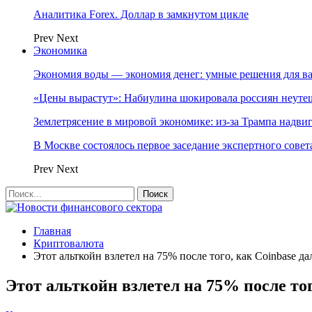
Аналитика Forex. Доллар в замкнутом цикле
Prev
Next
Экономика
Экономия воды — экономия денег: умные решения для в
«Цены вырастут»: Набиулина шокировала россиян неут
Землетрясение в мировой экономике: из-за Трампа надвиг
В Москве состоялось первое заседание экспертного сове
Prev
Next
Главная
Криптовалюта
Этот альткойн взлетел на 75% после того, как Coinbase 
Этот альткойн взлетел на 75% после то