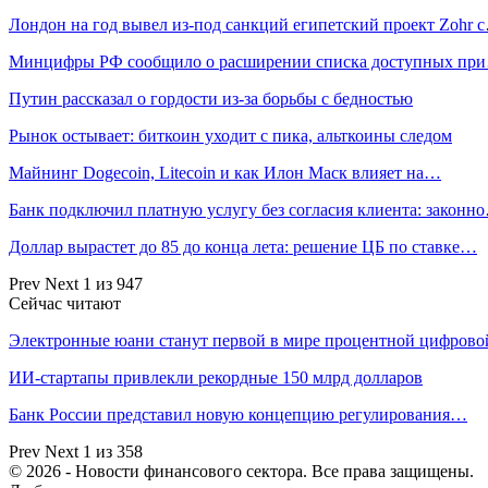
Лондон на год вывел из-под санкций египетский проект Zohr 
Минцифры РФ сообщило о расширении списка доступных пр
Путин рассказал о гордости из-за борьбы с бедностью
Рынок остывает: биткоин уходит с пика, альткоины следом
Майнинг Dogecoin, Litecoin и как Илон Маск влияет на…
Банк подключил платную услугу без согласия клиента: законн
Доллар вырастет до 85 до конца лета: решение ЦБ по ставке…
Prev
Next
1 из 947
Сейчас читают
Электронные юани станут первой в мире процентной цифров
ИИ-стартапы привлекли рекордные 150 млрд долларов
Банк России представил новую концепцию регулирования…
Prev
Next
1 из 358
© 2026 - Новости финансового сектора. Все права защищены.