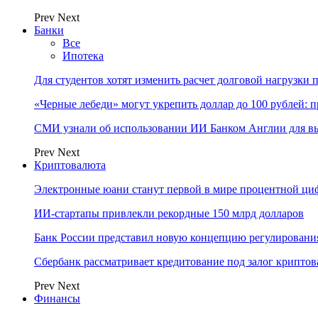
Prev
Next
Банки
Все
Ипотека
Для студентов хотят изменить расчет долговой нагрузки
«Черные лебеди» могут укрепить доллар до 100 рублей: п
СМИ узнали об использовании ИИ Банком Англии для вы
Prev
Next
Криптовалюта
Электронные юани станут первой в мире процентной циф
ИИ-стартапы привлекли рекордные 150 млрд долларов
Банк России представил новую концепцию регулировани
Сбербанк рассматривает кредитование под залог крипто
Prev
Next
Финансы