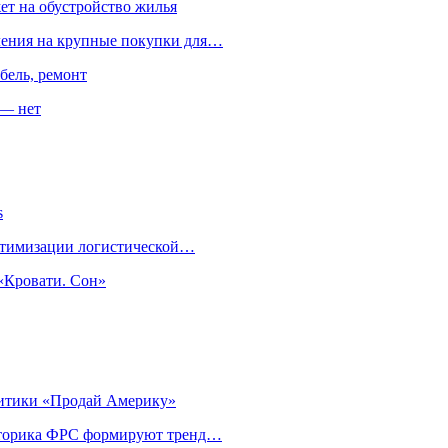
ет на обустройство жилья
пления на крупные покупки для…
бель, ремонт
 — нет
s
оптимизации логистической…
«Кровати. Сон»
литики «Продай Америку»
риторика ФРС формируют тренд…