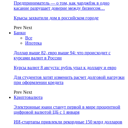
Предприниматель — о том, как чарджбэк в одно
касание разрушает доверие между бизнесом…
Крысы захватили дом в российском городе
Prev
Next
Банки
Все
Ипотека
Доллар выше 82, евро выше 94: что происходит с
курсами валют в России
Курсы валют 8 августа: рубль упал к доллару и евро
Для студентов хотят изменить расчет долговой нагрузки
при оформлении кредита
Prev
Next
Криптовалюта
Электронные юани станут первой в мире процентной
цифровой валютой ЦБ с 1 января
ИИ-стартапы привлекли рекордные 150 млрд долларов