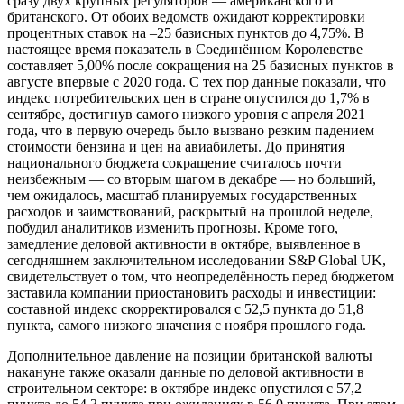
сразу двух крупных регуляторов — американского и
британского. От обоих ведомств ожидают корректировки
процентных ставок на –25 базисных пунктов до 4,75%. В
настоящее время показатель в Соединённом Королевстве
составляет 5,00% после сокращения на 25 базисных пунктов в
августе впервые с 2020 года. С тех пор данные показали, что
индекс потребительских цен в стране опустился до 1,7% в
сентябре, достигнув самого низкого уровня с апреля 2021
года, что в первую очередь было вызвано резким падением
стоимости бензина и цен на авиабилеты. До принятия
национального бюджета сокращение считалось почти
неизбежным — со вторым шагом в декабре — но больший,
чем ожидалось, масштаб планируемых государственных
расходов и заимствований, раскрытый на прошлой неделе,
побудил аналитиков изменить прогнозы. Кроме того,
замедление деловой активности в октябре, выявленное в
сегодняшнем заключительном исследовании S&P Global UK,
свидетельствует о том, что неопределённость перед бюджетом
заставила компании приостановить расходы и инвестиции:
составной индекс скорректировался с 52,5 пункта до 51,8
пункта, самого низкого значения с ноября прошлого года.
Дополнительное давление на позиции британской валюты
накануне также оказали данные по деловой активности в
строительном секторе: в октябре индекс опустился с 57,2