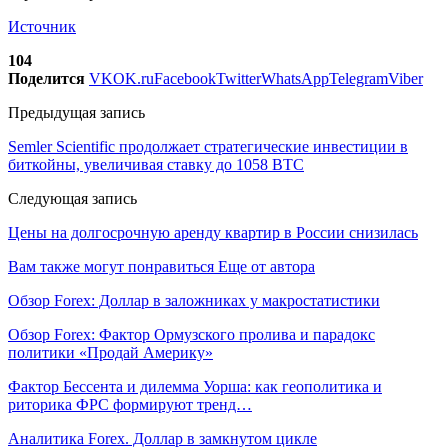
Источник
104
Поделится
VK
OK.ru
Facebook
Twitter
WhatsApp
Telegram
Viber
Предыдущая запись
Semler Scientific продолжает стратегические инвестиции в
биткойны, увеличивая ставку до 1058 BTC
Следующая запись
Цены на долгосрочную аренду квартир в России снизилась
Вам также могут понравиться
Еще от автора
Обзор Forex: Доллар в заложниках у макростатистики
Обзор Forex: Фактор Ормузского пролива и парадокс
политики «Продай Америку»
Фактор Бессента и дилемма Уорша: как геополитика и
риторика ФРС формируют тренд…
Аналитика Forex. Доллар в замкнутом цикле