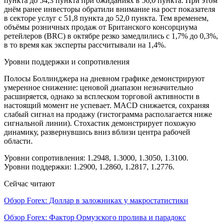
пункта до 54,3 пункта при ожиданиях в 56,0 пункта. При этом
днём ранее инвесторы обратили внимание на рост показателя
в секторе услуг с 51,8 пункта до 52,0 пункта. Тем временем,
объёмы розничных продаж от Британского консорциума
ретейлеров (BRC) в октябре резко замедлились с 1,7% до 0,3%,
в то время как эксперты рассчитывали на 1,4%.
Уровни поддержки и сопротивления
Полосы Боллинджера на дневном графике демонстрируют
умеренное снижение: ценовой диапазон незначительно
расширяется, однако за всплеском торговой активности в
настоящий момент не успевает. MACD снижается, сохраняя
слабый сигнал на продажу (гистограмма располагается ниже
сигнальной линии). Стохастик демонстрирует похожую
динамику, развернувшись вниз вблизи центра рабочей
области.
Уровни сопротивления: 1.2948, 1.3000, 1.3050, 1.3100.
Уровни поддержки: 1.2900, 1.2860, 1.2817, 1.2776.
Сейчас читают
Обзор Forex: Доллар в заложниках у макростатистики
Обзор Forex: Фактор Ормузского пролива и парадокс