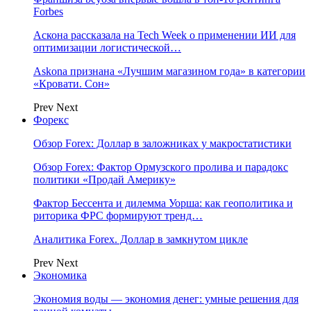
Forbes
Аскона рассказала на Tech Week о применении ИИ для
оптимизации логистической…
Askona признана «Лучшим магазином года» в категории
«Кровати. Сон»
Prev
Next
Форекс
Обзор Forex: Доллар в заложниках у макростатистики
Обзор Forex: Фактор Ормузского пролива и парадокс
политики «Продай Америку»
Фактор Бессента и дилемма Уорша: как геополитика и
риторика ФРС формируют тренд…
Аналитика Forex. Доллар в замкнутом цикле
Prev
Next
Экономика
Экономия воды — экономия денег: умные решения для