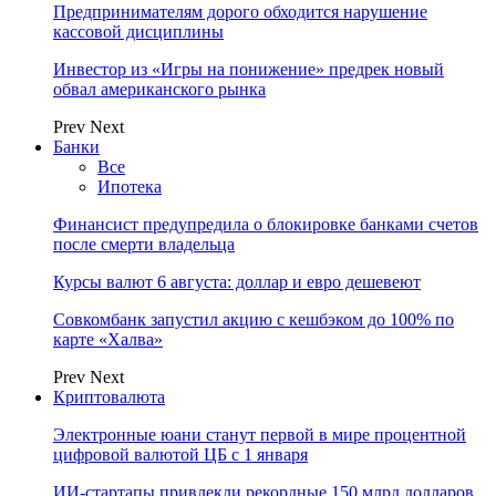
Предпринимателям дорого обходится нарушение
кассовой дисциплины
Инвестор из «Игры на понижение» предрек новый
обвал американского рынка
Prev
Next
Банки
Все
Ипотека
Финансист предупредила о блокировке банками счетов
после смерти владельца
Курсы валют 6 августа: доллар и евро дешевеют
Совкомбанк запустил акцию с кешбэком до 100% по
карте «Халва»
Prev
Next
Криптовалюта
Электронные юани станут первой в мире процентной
цифровой валютой ЦБ с 1 января
ИИ-стартапы привлекли рекордные 150 млрд долларов