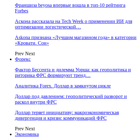
Франшиза beyosa впервые вошла в топ-10 рейтинга
Forbes
Аскона рассказала на Tech Week о применении ИИ для
оптимизации логистической…
Askona признана «Лучшим магазином года» в категории
«Кровати. Сон»
Prev
Next
Форекс
Фактор Бессента и дилемма Уорша: как геополитика и
риторика ФРС формируют тренд…
Аналитика Forex. Доллар в замкнутом цикле
Доллар под давлением: геополитический разворот и
раскол внутри ФРС
Доллар теряет инициативу: макроэкономическая
дивергенция и кризис коммуникаций ФРС
Prev
Next
Экономика