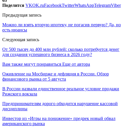
63
Поделится
VK
OK.ru
Facebook
Twitter
WhatsApp
Telegram
Viber
Предыдущая запись
Можно ли взять вторую ипотеку, не погасив первую? Да, но
есть нюансы
Следующая запись
От 500 тысяч до 400 млн рублей: сколько потребуется денег
для создания успешного бизнеса в 2026 году?
Вам также могут понравиться
Еще от автора
Оживление на Мосбирже и дефляция в России. Обзор
финансового рынка от 5 августа
В России назвали единственное реальное условие продажи
Рижского вокзала
Предпринимателям дорого обходится нарушение кассовой
дисциплины
Инвестор из «Игры на понижение» предрек новый обвал
американского рынка