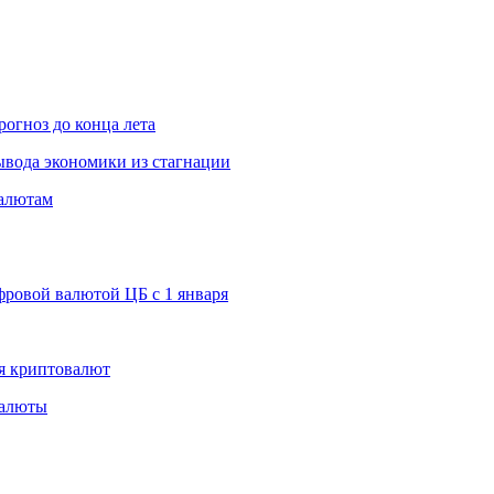
рогноз до конца лета
вода экономики из стагнации
валютам
ровой валютой ЦБ с 1 января
я криптовалют
валюты