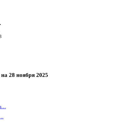
.
2
3
на 28 ноября 2025
оз…
а…