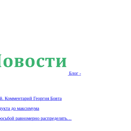
Блог -
й. Комментарий Георгия Бовта
дукта до максимума
росьбой равномерно распределять…