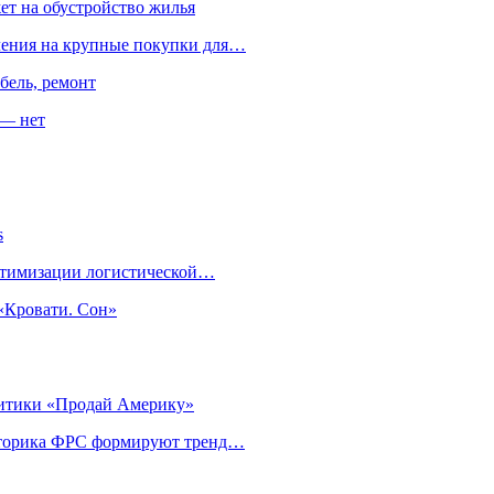
ет на обустройство жилья
пления на крупные покупки для…
бель, ремонт
 — нет
s
оптимизации логистической…
«Кровати. Сон»
литики «Продай Америку»
риторика ФРС формируют тренд…