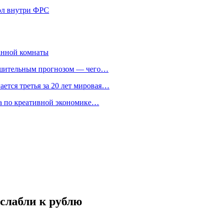
кол внутри ФРС
анной комнаты
ешительным прогнозом — чего…
ается третья за 20 лет мировая…
та по креативной экономике…
ослабли к рублю