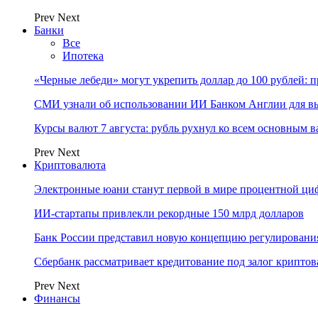
Prev
Next
Банки
Все
Ипотека
«Черные лебеди» могут укрепить доллар до 100 рублей: п
СМИ узнали об использовании ИИ Банком Англии для вы
Курсы валют 7 августа: рубль рухнул ко всем основным 
Prev
Next
Криптовалюта
Электронные юани станут первой в мире процентной циф
ИИ-стартапы привлекли рекордные 150 млрд долларов
Банк России представил новую концепцию регулировани
Сбербанк рассматривает кредитование под залог крипто
Prev
Next
Финансы