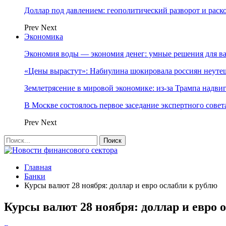
Доллар под давлением: геополитический разворот и рас
Prev
Next
Экономика
Экономия воды — экономия денег: умные решения для в
«Цены вырастут»: Набиулина шокировала россиян неут
Землетрясение в мировой экономике: из-за Трампа надвиг
В Москве состоялось первое заседание экспертного сове
Prev
Next
Главная
Банки
Курсы валют 28 ноября: доллар и евро ослабли к рублю
Курсы валют 28 ноября: доллар и евро 