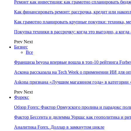
Ремонт как инвестиция: как грамотно спланировать бюдж
Как финансировать ремонт: рассрочка, кредит или нако
Как грамотно планировать крупные покупки: техника, ме
Покупка техники в рассрочку: когда это выгодно, а когда
Prev
Next
Бизнес
Все
Франшиза beyosa впервые вошла в топ-10 рейтинга Forbe
Аскона рассказала на Tech Week о применении ИИ для 
Askona признана «Лучшим магазином года» в категории 
Prev
Next
Форекс
Обзор Forex: Фактор Ормузского пролива и парадокс по
Фактор Бессента и дилемма Уорша: как геополитика и 
Аналитика Forex. Доллар в замкнутом цикле