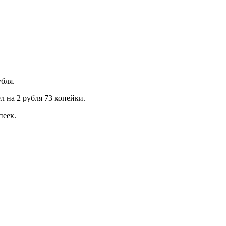
бля.
л на 2 рубля 73 копейки.
пеек.