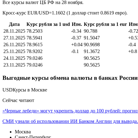
Все курсы валют ЦБ РФ на 28 ноября.
Кросс-курс EUR/USD=1.1602 (1 доллар стоит 0.8619 евро).
Дата
Курс рубля за 1 usd
Изм.
Курс рубля за 1 eur
Изм
28.11.2025
78.2503
-0.34
90.788
-0.7
27.11.2025
78.5941
-0.37
91.5047
+0.5
26.11.2025
78.9615
+0.04
90.9698
-0.4
25.11.2025
78.9202
-0.1
91.3672
+0.8
24.11.2025
79.0246
90.5625
23.11.2025
79.0246
90.5625
Выгодные курсы обмена валюты в банках России 
USDКурсы в Москве
Сейчас читают
«Черные лебеди» могут укрепить доллар до 100 рублей: прогн
СМИ узнали об использовании ИИ Банком Англии для вывод
Москва
Санкт-Петербург