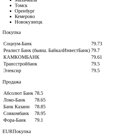
Томск
Оренбург
Кемерово
Новокузнецк
Покупка
Социум-Банк
79.73
Реалист Банк (бывш. БайкалИнвестБанк)
79.7
КАМКОМБАНК
79.61
Трансстройбанк
79.5
Элексир
79.5
Продажа
Абсолют Банк
78.5
Локо-Банк
78.65
Банк Казани
78.85
Совкомбанк
78.95
Фора-Банк
79.1
EURПокупка