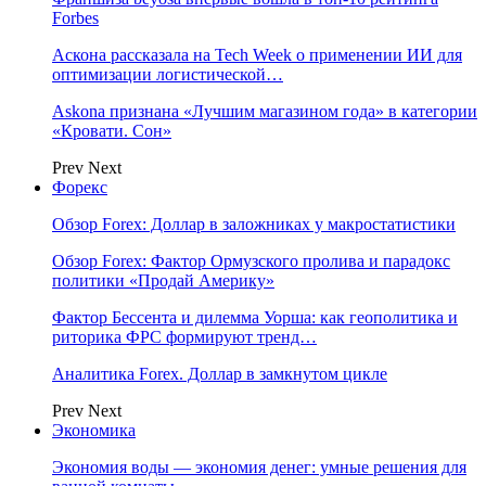
Forbes
Аскона рассказала на Tech Week о применении ИИ для
оптимизации логистической…
Askona признана «Лучшим магазином года» в категории
«Кровати. Сон»
Prev
Next
Форекс
Обзор Forex: Доллар в заложниках у макростатистики
Обзор Forex: Фактор Ормузского пролива и парадокс
политики «Продай Америку»
Фактор Бессента и дилемма Уорша: как геополитика и
риторика ФРС формируют тренд…
Аналитика Forex. Доллар в замкнутом цикле
Prev
Next
Экономика
Экономия воды — экономия денег: умные решения для