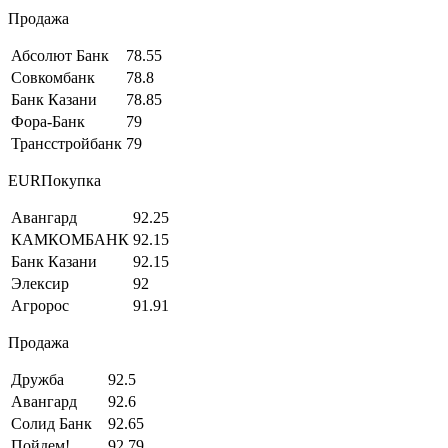
Продажа
Абсолют Банк
78.55
Совкомбанк
78.8
Банк Казани
78.85
Фора-Банк
79
Трансстройбанк
79
EURПокупка
Авангард
92.25
КАМКОМБАНК
92.15
Банк Казани
92.15
Элексир
92
Агророс
91.91
Продажа
Дружба
92.5
Авангард
92.6
Солид Банк
92.65
Пойдем!
92.79