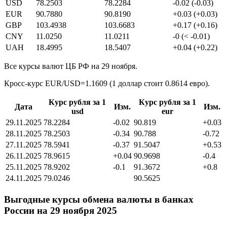
USD
78.2503
78.2284
-0.02 (-0.03)
EUR
90.7880
90.8190
+0.03 (+0.03)
GBP
103.4938
103.6683
+0.17 (+0.16)
CNY
11.0250
11.0211
-0 (< -0.01)
UAH
18.4995
18.5407
+0.04 (+0.22)
Все курсы валют ЦБ РФ на 29 ноября.
Кросс-курс EUR/USD=1.1609 (1 доллар стоит 0.8614 евро).
Курс рубля за 1
Курс рубля за 1
Дата
Изм.
Изм.
usd
eur
29.11.2025
78.2284
-0.02
90.819
+0.03
28.11.2025
78.2503
-0.34
90.788
-0.72
27.11.2025
78.5941
-0.37
91.5047
+0.53
26.11.2025
78.9615
+0.04
90.9698
-0.4
25.11.2025
78.9202
-0.1
91.3672
+0.8
24.11.2025
79.0246
90.5625
Выгодные курсы обмена валюты в банках
России на 29 ноября 2025