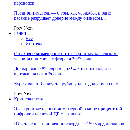
переводов
Предприниматель — о том, как чарджбэк в одно
касание разрушает доверие между бизнесом…
Prev
Next
Банки
Все
Ипотека
Страховое возмещение по электронным кошелькам:
условия и лимиты с февраля 2027 года
Доллар выше 82, евро выше 94: что происходит с
курсами валют в России
Курсы валют 8 августа: рубль упал к доллару и евро
Prev
Next
Криптовалюта
Электронные юани станут первой в мире процентной
цифровой валютой ЦБ с 1 января
ИИ-стартапы привлекли рекордные 150 млрд долларов