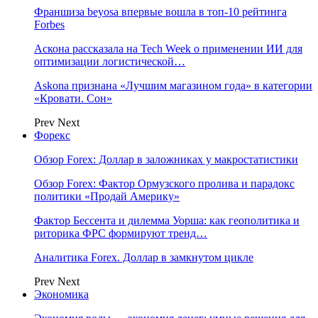
Франшиза beyosa впервые вошла в топ-10 рейтинга
Forbes
Аскона рассказала на Tech Week о применении ИИ для
оптимизации логистической…
Askona признана «Лучшим магазином года» в категории
«Кровати. Сон»
Prev
Next
Форекс
Обзор Forex: Доллар в заложниках у макростатистики
Обзор Forex: Фактор Ормузского пролива и парадокс
политики «Продай Америку»
Фактор Бессента и дилемма Уорша: как геополитика и
риторика ФРС формируют тренд…
Аналитика Forex. Доллар в замкнутом цикле
Prev
Next
Экономика