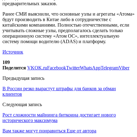
предварительных заказов.
Ранее СМИ выяснили, что основные узлы и агрегаты «Атома»
будут производить в Китае либо в сотрудничестве с
китайскими компаниями. Полностью отечественными, если
учитывать сложные узлы, предполагалось сделать только
операционную систему «Атом ОС», интеллектуальную
систему помощи водителю (ADAS) и платформу.
Источник
109
Поделится
VK
OK.ru
Facebook
Twitter
WhatsApp
Telegram
Viber
Предыдущая запись
В России резко вырастут штрафы для банков за обман
клиентов
Следующая запись
Рост сложности майнинга биткоина достигает нового
исторического максимума
Вам также могут понравиться
Еще от автора