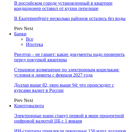
В российском городе установленный в квартире
кондиционер оставил от кухни пепелище
В Екатеринбурге несколько районов остались без воды
Prev
Next
Банки
Все
Ипотека
Риелтор – не гарант: какие документы надо проверить
перед покупкой квартиры
Страховое возмещение по электронным кошелькам:
условия и лимиты с февраля 2027 года
Доллар выше 82, евро выше 94: что происходит с
курсами валют в России
Prev
Next
Криптовалюта
Электронные юани станут первой в мире процентной
цифровой валютой ЦБ с 1 января
ИИ-стартапы привлекли рекордные 150 млрд долларов