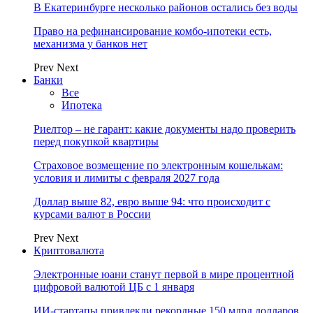
В Екатеринбурге несколько районов остались без воды
Право на рефинансирование комбо-ипотеки есть,
механизма у банков нет
Prev
Next
Банки
Все
Ипотека
Риелтор – не гарант: какие документы надо проверить
перед покупкой квартиры
Страховое возмещение по электронным кошелькам:
условия и лимиты с февраля 2027 года
Доллар выше 82, евро выше 94: что происходит с
курсами валют в России
Prev
Next
Криптовалюта
Электронные юани станут первой в мире процентной
цифровой валютой ЦБ с 1 января
ИИ-стартапы привлекли рекордные 150 млрд долларов