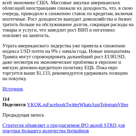
всей экономике США. Массовые закупки американских
облигаций иностранцами снижали их доходность, что, в свою
очередь, приводило к снижению ставок по кредитам, включая
ипотечные. Рост доходности вынудит домохозяйства и бизнес
тратить больше на обслуживание долгов, сокращая расходы на
товары и услуги, что замедлит рост ВВП и негативно
повлияет на занятость.
Утрата американского лидерства уже привела к снижению
индекса USD почти на 9% с начала года. Новые инициативы
Трампа могут спровоцировать дальнейший рост EURUSD,
даже несмотря на экономические проблемы в еврозоне и
мягкую денежно-кредитную политику ЕЦБ. Пока евро
торгуется выше $1,133, рекомендуется удерживать позицию
на покупку.
Источник
114
Поделится
VK
OK.ru
Facebook
Twitter
WhatsApp
Telegram
Viber
Предыдущая запись
Стратегия объявляет о предлагаемом IPO акций STRD для
покупки большего количества биткойнов