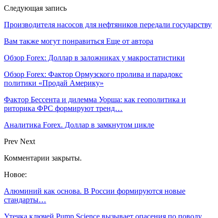
Следующая запись
Производителя насосов для нефтяников передали государству
Вам также могут понравиться
Еще от автора
Обзор Forex: Доллар в заложниках у макростатистики
Обзор Forex: Фактор Ормузского пролива и парадокс
политики «Продай Америку»
Фактор Бессента и дилемма Уорша: как геополитика и
риторика ФРС формируют тренд…
Аналитика Forex. Доллар в замкнутом цикле
Prev
Next
Комментарии закрыты.
Новое:
Алюминий как основа. В России формируются новые
стандарты…
Утечка ключей Pump Science вызывает опасения по поводу…