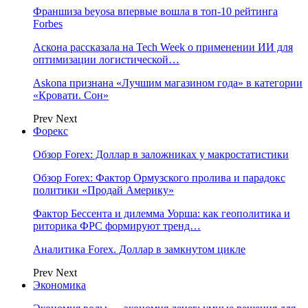
Франшиза beyosa впервые вошла в топ-10 рейтинга
Forbes
Аскона рассказала на Tech Week о применении ИИ для
оптимизации логистической…
Askona признана «Лучшим магазином года» в категории
«Кровати. Сон»
Prev
Next
Форекс
Обзор Forex: Доллар в заложниках у макростатистики
Обзор Forex: Фактор Ормузского пролива и парадокс
политики «Продай Америку»
Фактор Бессента и дилемма Уорша: как геополитика и
риторика ФРС формируют тренд…
Аналитика Forex. Доллар в замкнутом цикле
Prev
Next
Экономика