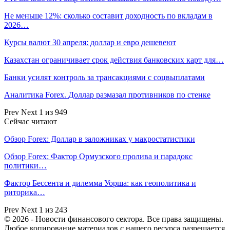
Не меньше 12%: сколько составит доходность по вкладам в
2026…
Курсы валют 30 апреля: доллар и евро дешевеют
Казахстан ограничивает срок действия банковских карт для…
Банки усилят контроль за трансакциями с соцвыплатами
Аналитика Forex. Доллар размазал противников по стенке
Prev
Next
1 из 949
Сейчас читают
Обзор Forex: Доллар в заложниках у макростатистики
Обзор Forex: Фактор Ормузского пролива и парадокс
политики…
Фактор Бессента и дилемма Уорша: как геополитика и
риторика…
Prev
Next
1 из 243
© 2026 - Новости финансового сектора. Все права защищены.
Любое копирование материалов с нашего ресурса разрешается