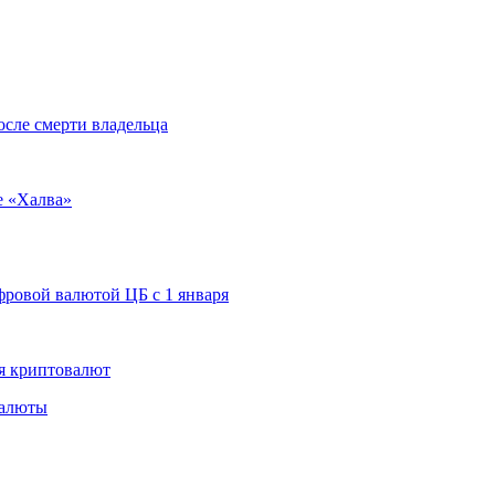
осле смерти владельца
е «Халва»
ровой валютой ЦБ с 1 января
я криптовалют
валюты