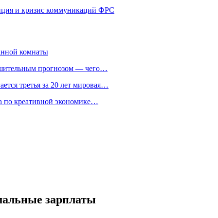
енция и кризис коммуникаций ФРС
анной комнаты
ешительным прогнозом — чего…
ается третья за 20 лет мировая…
та по креативной экономике…
мальные зарплаты