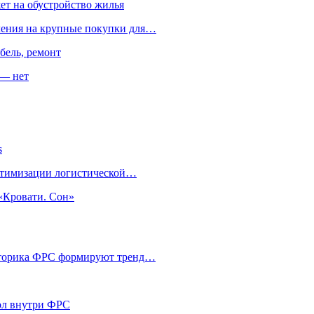
ет на обустройство жилья
пления на крупные покупки для…
бель, ремонт
 — нет
s
оптимизации логистической…
«Кровати. Сон»
риторика ФРС формируют тренд…
кол внутри ФРС