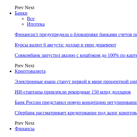
Prev
Next
Банки
Все
Ипотека
Финансист предупредила о блокировке банками счетов п
Курсы валют 6 августа: доллар и евро дешевеют
Совкомбанк запустил акцию с кешбэком до 100% по карт
Prev
Next
Криптовалюта
Электронные юани станут первой в мире процентной циф
ИИ-стартапы привлекли рекордные 150 млрд долларов
Банк России представил новую концепцию регулировани
Сбербанк рассматривает кредитование под залог крипто
Prev
Next
Финансы