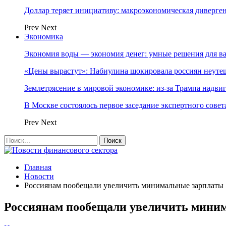
Доллар теряет инициативу: макроэкономическая диверг
Prev
Next
Экономика
Экономия воды — экономия денег: умные решения для в
«Цены вырастут»: Набиулина шокировала россиян неут
Землетрясение в мировой экономике: из-за Трампа надвиг
В Москве состоялось первое заседание экспертного сове
Prev
Next
Главная
Новости
Россиянам пообещали увеличить минимальные зарплаты
Россиянам пообещали увеличить мини