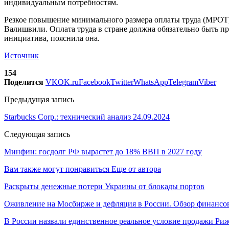
индивидуальным потребностям.
Резкое повышение минимального размера оплаты труда (МРОТ)
Валишвили. Оплата труда в стране должна обязательно быть п
инициатива, пояснила она.
Источник
154
Поделится
VK
OK.ru
Facebook
Twitter
WhatsApp
Telegram
Viber
Предыдущая запись
Starbucks Corp.: технический анализ 24.09.2024
Следующая запись
Минфин: госдолг РФ вырастет до 18% ВВП в 2027 году
Вам также могут понравиться
Еще от автора
Раскрыты денежные потери Украины от блокады портов
Оживление на Мосбирже и дефляция в России. Обзор финансов
В России назвали единственное реальное условие продажи Риж