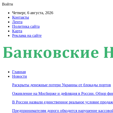
Войти
Четверг, 6 августа, 2026
Контакты
Лента
Политика сайта
Карта
Реклама на сайте
Главная
Новости
Раскрыты денежные потери Украины от блокады портов
Оживление на Мосбирже и дефляция в России. Обзор фин
В России назвали единственное реальное условие продаж
Предпринимателям дорого обходится нарушение кассов