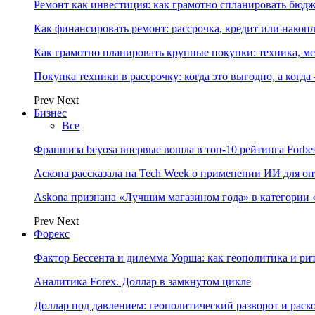
Ремонт как инвестиция: как грамотно спланировать бюдж
Как финансировать ремонт: рассрочка, кредит или нако
Как грамотно планировать крупные покупки: техника, ме
Покупка техники в рассрочку: когда это выгодно, а когда
Prev
Next
Бизнес
Все
Франшиза beyosa впервые вошла в топ-10 рейтинга Forbe
Аскона рассказала на Tech Week о применении ИИ для 
Askona признана «Лучшим магазином года» в категории 
Prev
Next
Форекс
Фактор Бессента и дилемма Уорша: как геополитика и 
Аналитика Forex. Доллар в замкнутом цикле
Доллар под давлением: геополитический разворот и рас