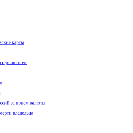
вские карты
огоднюю ночь
ам
а
иссий за прием валюты
мерти владельца