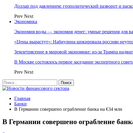
Доллар под давлением: геополитический разворот и рас
Prev
Next
Экономика
Экономия воды — экономия денег: умные решения для в
«Цены вырастут»: Набиулина шокировала россиян неут
Землетрясение в мировой экономике: из-за Трампа надвиг
В Москве состоялось первое заседание экспертного сове
Prev
Next
Главная
Банки
В Германии совершено ограбление банка на €34 млн
В Германии совершено ограбление банк