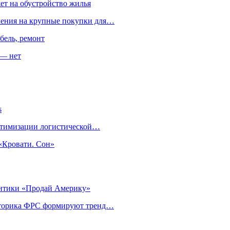
ет на обустройство жилья
пления на крупные покупки для…
бель, ремонт
 — нет
s
оптимизации логистической…
«Кровати. Сон»
литики «Продай Америку»
риторика ФРС формируют тренд…