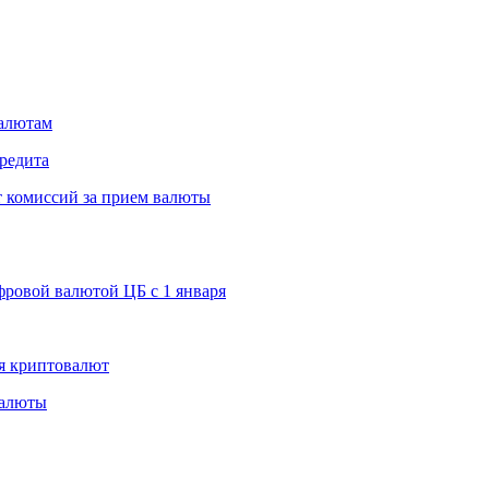
валютам
редита
т комиссий за прием валюты
ровой валютой ЦБ с 1 января
я криптовалют
валюты