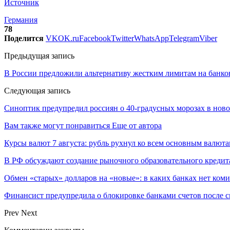
Источник
Германия
78
Поделится
VK
OK.ru
Facebook
Twitter
WhatsApp
Telegram
Viber
Предыдущая запись
В России предложили альтернативу жестким лимитам на банко
Следующая запись
Синоптик предупредил россиян о 40-градусных морозах в нов
Вам также могут понравиться
Еще от автора
Курсы валют 7 августа: рубль рухнул ко всем основным валют
В РФ обсуждают создание рыночного образовательного кредит
Обмен «старых» долларов на «новые»: в каких банках нет ком
Финансист предупредила о блокировке банками счетов после с
Prev
Next