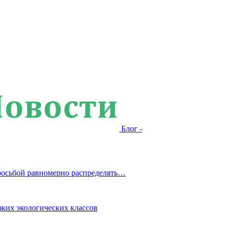
Блог -
росьбой равномерно распределять…
зких экологических классов