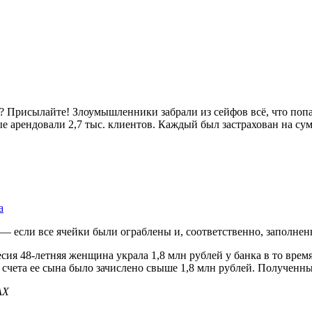
 Присылайте! Злоумышленники забрали из сейфов всë, что попало
орые арендовали 2,7 тыс. клиентов. Каждый был застрахован на 
а
 — если все ячейки были ограблены и, соответственно, заполне
есия 48-летняя женщина украла 1,8 млн рублей у банка в то вре
 счета ее сына было зачислено свыше 1,8 млн рублей. Полученн
АХ