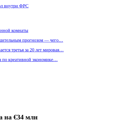
кол внутри ФРС
анной комнаты
ешительным прогнозом — чего…
ается третья за 20 лет мировая…
та по креативной экономике…
а на €34 млн