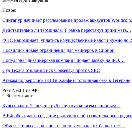
Комментарии закрыты.
Новое:
Сингапур начинает расследование продаж аккаунтов Worldcoi
Действительно ли терминалы Т-банка перестанут принимать…
ФНС напоминает: уплатить имущественные налоги нужно до 
Появились новые ограничения для майнеров в Сибири
Популярная дизайнерская компания подает заявку на IPO,…
Суд Техаса отклонил иск Consensys против SEC
Атакам подверглись НПЗ в Хайфе и топливная база в Тегеране
Prev
Next
1 из 946
Сейчас читают
Курсы валют 7 августа: рубль рухнул ко всем основным…
В РФ обсуждают создание рыночного образовательного кредит
Обмен «старых» долларов на «новые»: в каких банках нет…