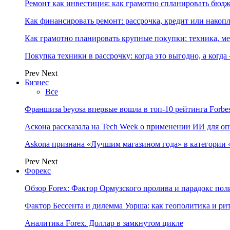
Ремонт как инвестиция: как грамотно спланировать бюдж
Как финансировать ремонт: рассрочка, кредит или нако
Как грамотно планировать крупные покупки: техника, ме
Покупка техники в рассрочку: когда это выгодно, а когда
Prev
Next
Бизнес
Все
Франшиза beyosa впервые вошла в топ-10 рейтинга Forbe
Аскона рассказала на Tech Week о применении ИИ для 
Askona признана «Лучшим магазином года» в категории 
Prev
Next
Форекс
Обзор Forex: Фактор Ормузского пролива и парадокс по
Фактор Бессента и дилемма Уорша: как геополитика и 
Аналитика Forex. Доллар в замкнутом цикле