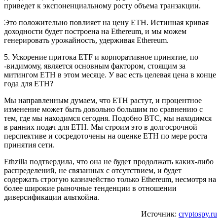
приведет к экспоненциальному росту объема транзакции.
Это положительно повлияет на цену ETH. Истинная кривая
доходности будет построена на Ethereum, и мы можем
генерировать урожайность, удерживая Ethereum.
5. Ускорение притока ETF и корпоративное принятие, по
-видимому, является основным фактором, стоящим за
митингом ETH в этом месяце. У вас есть целевая цена в конце
года для ETH?
Мы направленным думаем, что ETH растут, и процентное
изменение может быть довольно большим по сравнению с
тем, где мы находимся сегодня. Подобно BTC, мы находимся
в ранних подач для ETH. Мы строим это в долгосрочной
перспективе и сосредоточены на оценке ETH по мере роста
принятия сети.
Ethzilla подтвердила, что она не будет продолжать каких-либо
распределений, не связанных с отсутствием, и будет
содержать строгую казначейство только Ethereum, несмотря на
более широкие рыночные тенденции в отношении
диверсификации альткойна.
Источник:
cryptospy.ru