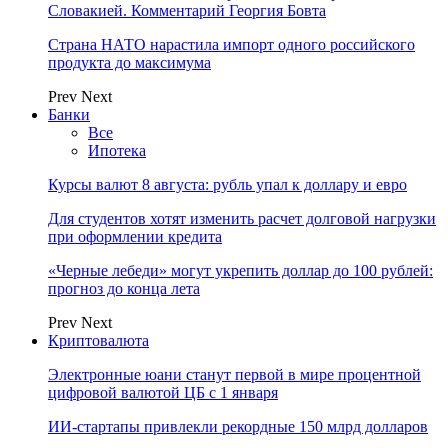
Словакией. Комментарий Георгия Бовта
Страна НАТО нарастила импорт одного российского
продукта до максимума
Prev
Next
Банки
Все
Ипотека
Курсы валют 8 августа: рубль упал к доллару и евро
Для студентов хотят изменить расчет долговой нагрузки
при оформлении кредита
«Черные лебеди» могут укрепить доллар до 100 рублей:
прогноз до конца лета
Prev
Next
Криптовалюта
Электронные юани станут первой в мире процентной
цифровой валютой ЦБ с 1 января
ИИ-стартапы привлекли рекордные 150 млрд долларов