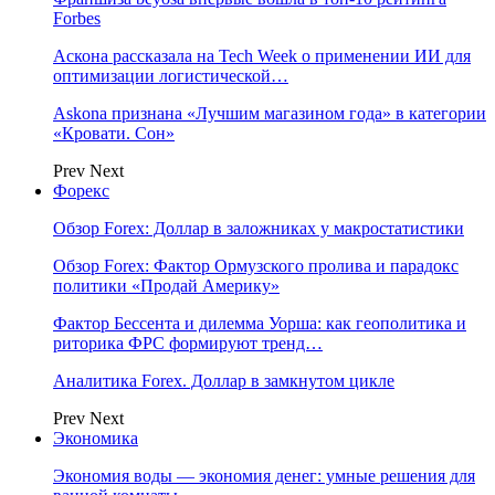
Forbes
Аскона рассказала на Tech Week о применении ИИ для
оптимизации логистической…
Askona признана «Лучшим магазином года» в категории
«Кровати. Сон»
Prev
Next
Форекс
Обзор Forex: Доллар в заложниках у макростатистики
Обзор Forex: Фактор Ормузского пролива и парадокс
политики «Продай Америку»
Фактор Бессента и дилемма Уорша: как геополитика и
риторика ФРС формируют тренд…
Аналитика Forex. Доллар в замкнутом цикле
Prev
Next
Экономика
Экономия воды — экономия денег: умные решения для