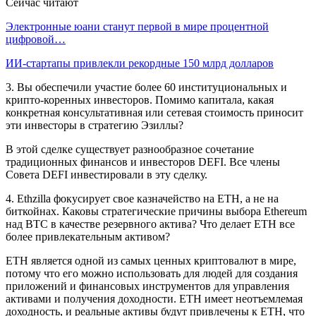
Сейчас читают
Электронные юани станут первой в мире процентной
цифровой…
ИИ-стартапы привлекли рекордные 150 млрд долларов
3. Вы обеспечили участие более 60 институциональных и
крипто-коренных инвесторов. Помимо капитала, какая
конкретная консультативная или сетевая стоимость приносит
эти инвесторы в стратегию Эзиллы?
В этой сделке существует разнообразное сочетание
традиционных финансов и инвесторов DEFI. Все члены
Совета DEFI инвестировали в эту сделку.
4. Ethzilla фокусирует свое казначейство на ETH, а не на
биткойнах. Каковы стратегические причины выбора Ethereum
над BTC в качестве резервного актива? Что делает ETH все
более привлекательным активом?
ETH является одной из самых ценных криптовалют в мире,
потому что его можно использовать для людей для создания
приложений и финансовых инструментов для управления
активами и получения доходности. ETH имеет неотъемлемая
доходность, и реальные активы будут привлечены к ETH, что