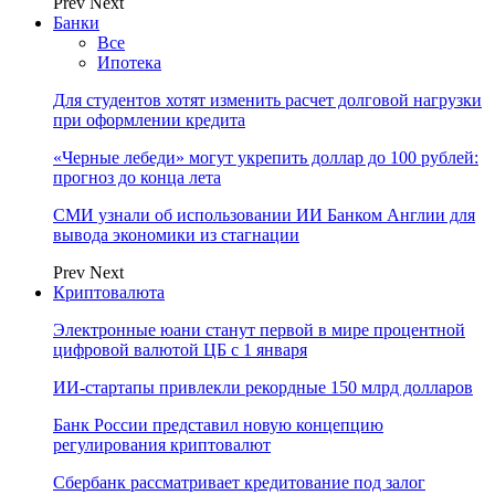
Prev
Next
Банки
Все
Ипотека
Для студентов хотят изменить расчет долговой нагрузки
при оформлении кредита
«Черные лебеди» могут укрепить доллар до 100 рублей:
прогноз до конца лета
СМИ узнали об использовании ИИ Банком Англии для
вывода экономики из стагнации
Prev
Next
Криптовалюта
Электронные юани станут первой в мире процентной
цифровой валютой ЦБ с 1 января
ИИ-стартапы привлекли рекордные 150 млрд долларов
Банк России представил новую концепцию
регулирования криптовалют
Сбербанк рассматривает кредитование под залог