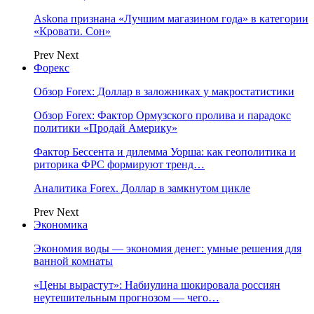
Askona признана «Лучшим магазином года» в категории
«Кровати. Сон»
Prev
Next
Форекс
Обзор Forex: Доллар в заложниках у макростатистики
Обзор Forex: Фактор Ормузского пролива и парадокс
политики «Продай Америку»
Фактор Бессента и дилемма Уорша: как геополитика и
риторика ФРС формируют тренд…
Аналитика Forex. Доллар в замкнутом цикле
Prev
Next
Экономика
Экономия воды — экономия денег: умные решения для
ванной комнаты
«Цены вырастут»: Набиулина шокировала россиян
неутешительным прогнозом — чего…