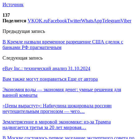
Источник
137
Поделится
VK
OK.ru
Facebook
Twitter
WhatsApp
Telegram
Viber
Предыдущая запись
В Кремле назвали временное разрешение США сделок с
банками РФ прагматичным
Следующая запись
eBay Inc.: технический анализ 31.10.2024
Вам также могут понравиться
Еще от автора
Экономия воды — экономия денег: умные решения для
ванной комнаты
«Цены вырастут»: Набиулина шокировала россиян
неутешительным прогнозом — чего…
Землетрясение в мировой экономике: из-за Трампа
надвигается третья за 20 лет мировая…
В Москве состоялось первое заседание экспертного совета по