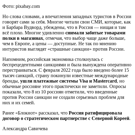
Фото: pixabay.com
Но слова словами, а впечатления западных туристов в России
говорят сами за себя. Многие читали свои СМИ, которые, как
и Барбара Вудворд, убеждены, что в Россия — нищая и там
всё плохо. Многие удивленно
снимали забитые товарами
полки в магазинах
, отмечая, что выбор чаще даже больше,
чем в Европе, а цены — доступные. Не так по мнению
интуристов выглядят «страшные санкции» против России.
Напомним, российская экономика столкнулась с
беспрецедентными санкциями и была вынуждена оперативно
перестраиваться. С февраля 2022 года было введено более 15
тысяч санкций, страну покинули известные международные
бренды,
ушли платежные системы
Visa
и
Mastercard
, но
обычные россияне этого практически не заметили. Опросы
показали, что 8 из 10 россиян отметили, что введенные
против России санкции не создали серьезных проблем для
них и их семей.
Ранее «Блокнот» рассказал, что
Россия ратифицировала
договор о стратегическом партнерстве с Северной Кореей
.
Александра Савичева