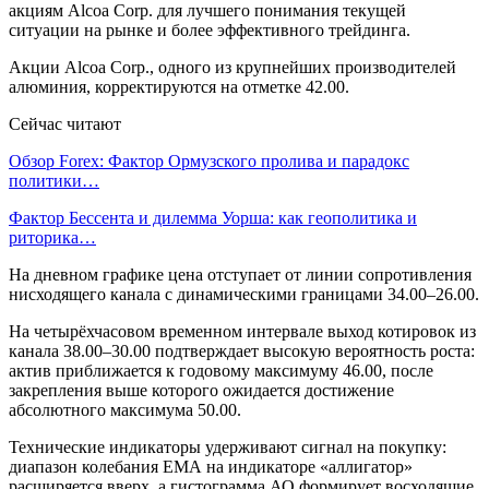
акциям Alcoa Corp. для лучшего понимания текущей
ситуации на рынке и более эффективного трейдинга.
Акции Alcoa Corp., одного из крупнейших производителей
алюминия, корректируются на отметке 42.00.
Сейчас читают
Обзор Forex: Фактор Ормузского пролива и парадокс
политики…
Фактор Бессента и дилемма Уорша: как геополитика и
риторика…
На дневном графике цена отступает от линии сопротивления
нисходящего канала с динамическими границами 34.00–26.00.
На четырёхчасовом временном интервале выход котировок из
канала 38.00–30.00 подтверждает высокую вероятность роста:
актив приближается к годовому максимуму 46.00, после
закрепления выше которого ожидается достижение
абсолютного максимума 50.00.
Технические индикаторы удерживают сигнал на покупку:
диапазон колебания ЕМА на индикаторе «аллигатор»
расширяется вверх, а гистограмма АО формирует восходящие