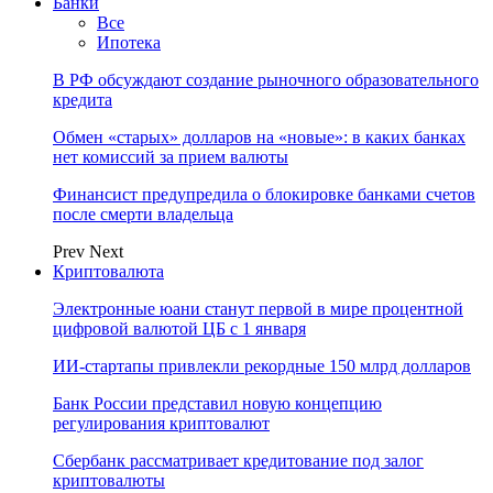
Банки
Все
Ипотека
В РФ обсуждают создание рыночного образовательного
кредита
Обмен «старых» долларов на «новые»: в каких банках
нет комиссий за прием валюты
Финансист предупредила о блокировке банками счетов
после смерти владельца
Prev
Next
Криптовалюта
Электронные юани станут первой в мире процентной
цифровой валютой ЦБ с 1 января
ИИ-стартапы привлекли рекордные 150 млрд долларов
Банк России представил новую концепцию
регулирования криптовалют
Сбербанк рассматривает кредитование под залог
криптовалюты