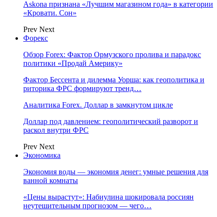
Askona признана «Лучшим магазином года» в категории
«Кровати. Сон»
Prev
Next
Форекс
Обзор Forex: Фактор Ормузского пролива и парадокс
политики «Продай Америку»
Фактор Бессента и дилемма Уорша: как геополитика и
риторика ФРС формируют тренд…
Аналитика Forex. Доллар в замкнутом цикле
Доллар под давлением: геополитический разворот и
раскол внутри ФРС
Prev
Next
Экономика
Экономия воды — экономия денег: умные решения для
ванной комнаты
«Цены вырастут»: Набиулина шокировала россиян
неутешительным прогнозом — чего…