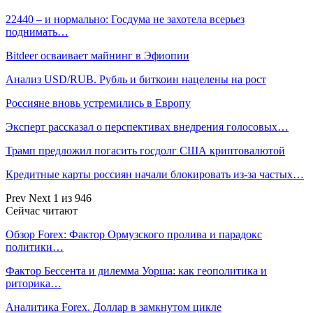
22440 – и нормально: Госдума не захотела всерьез
поднимать…
Bitdeer осваивает майнинг в Эфиопии
Анализ USD/RUB. Рубль и биткоин нацелены на рост
Россияне вновь устремились в Европу
Эксперт рассказал о перспективах внедрения голосовых…
Трамп предложил погасить госдолг США криптовалютой
Кредитные карты россиян начали блокировать из-за частых…
Prev
Next
1 из 946
Сейчас читают
Обзор Forex: Фактор Ормузского пролива и парадокс
политики…
Фактор Бессента и дилемма Уорша: как геополитика и
риторика…
Аналитика Forex. Доллар в замкнутом цикле