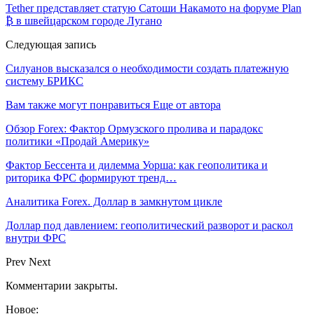
Tether представляет статую Сатоши Накамото на форуме Plan
₿ в швейцарском городе Лугано
Следующая запись
Силуанов высказался о необходимости создать платежную
систему БРИКС
Вам также могут понравиться
Еще от автора
Обзор Forex: Фактор Ормузского пролива и парадокс
политики «Продай Америку»
Фактор Бессента и дилемма Уорша: как геополитика и
риторика ФРС формируют тренд…
Аналитика Forex. Доллар в замкнутом цикле
Доллар под давлением: геополитический разворот и раскол
внутри ФРС
Prev
Next
Комментарии закрыты.
Новое: