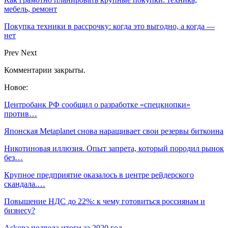
мебель, ремонт
Покупка техники в рассрочку: когда это выгодно, а когда —
нет
Prev
Next
Комментарии закрыты.
Новое:
Центробанк РФ сообщил о разработке «спецкнопки»
против…
Японская Metaplanet снова наращивает свои резервы биткоина
Никотиновая иллюзия. Опыт запрета, который породил рынок
без…
Крупное предприятие оказалось в центре рейдерского
скандала.…
Повышение НДС до 22%: к чему готовиться россиянам и
бизнесу?
Askona подвела итоги за 2020 год