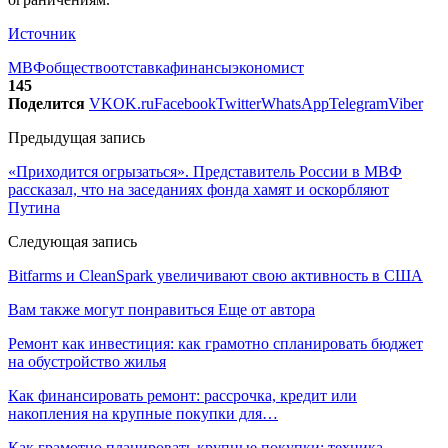
Источник
МВФ
общество
отставка
финансы
экономист
145
Поделится
VK
OK.ru
Facebook
Twitter
WhatsApp
Telegram
Viber
Предыдущая запись
«Приходится огрызаться». Представитель России в МВФ
рассказал, что на заседаниях фонда хамят и оскорбляют
Путина
Следующая запись
Bitfarms и CleanSpark увеличивают свою активность в США
Вам также могут понравиться
Еще от автора
Ремонт как инвестиция: как грамотно спланировать бюджет
на обустройство жилья
Как финансировать ремонт: рассрочка, кредит или
накопления на крупные покупки для…
Как грамотно планировать крупные покупки: техника,