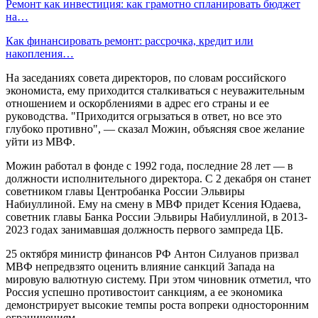
Ремонт как инвестиция: как грамотно спланировать бюджет
на…
Как финансировать ремонт: рассрочка, кредит или
накопления…
На заседаниях совета директоров, по словам российского
экономиста, ему приходится сталкиваться с неуважительным
отношением и оскорблениями в адрес его страны и ее
руководства. "Приходится огрызаться в ответ, но все это
глубоко противно", — сказал Можин, объясняя свое желание
уйти из МВФ.
Можин работал в фонде с 1992 года, последние 28 лет — в
должности исполнительного директора. С 2 декабря он станет
советником главы Центробанка России Эльвиры
Набиуллиной. Ему на смену в МВФ придет Ксения Юдаева,
советник главы Банка России Эльвиры Набиуллиной, в 2013-
2023 годах занимавшая должность первого зампреда ЦБ.
25 октября министр финансов РФ Антон Силуанов призвал
МВФ непредвзято оценить влияние санкций Запада на
мировую валютную систему. При этом чиновник отметил, что
Россия успешно противостоит санкциям, а ее экономика
демонстрирует высокие темпы роста вопреки односторонним
ограничениям.