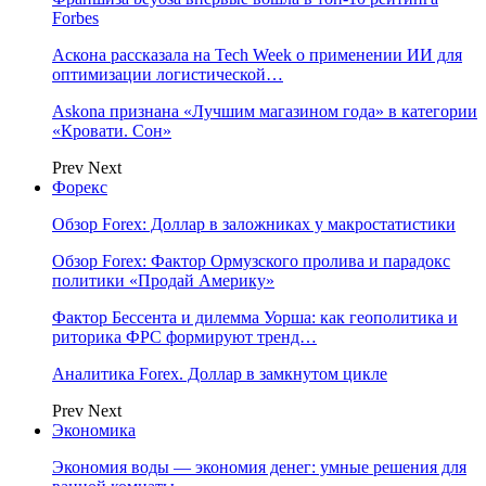
Forbes
Аскона рассказала на Tech Week о применении ИИ для
оптимизации логистической…
Askona признана «Лучшим магазином года» в категории
«Кровати. Сон»
Prev
Next
Форекс
Обзор Forex: Доллар в заложниках у макростатистики
Обзор Forex: Фактор Ормузского пролива и парадокс
политики «Продай Америку»
Фактор Бессента и дилемма Уорша: как геополитика и
риторика ФРС формируют тренд…
Аналитика Forex. Доллар в замкнутом цикле
Prev
Next
Экономика
Экономия воды — экономия денег: умные решения для