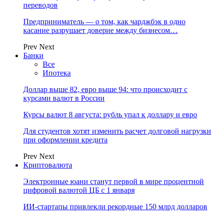
переводов
Предприниматель — о том, как чарджбэк в одно
касание разрушает доверие между бизнесом…
Prev
Next
Банки
Все
Ипотека
Доллар выше 82, евро выше 94: что происходит с
курсами валют в России
Курсы валют 8 августа: рубль упал к доллару и евро
Для студентов хотят изменить расчет долговой нагрузки
при оформлении кредита
Prev
Next
Криптовалюта
Электронные юани станут первой в мире процентной
цифровой валютой ЦБ с 1 января
ИИ-стартапы привлекли рекордные 150 млрд долларов