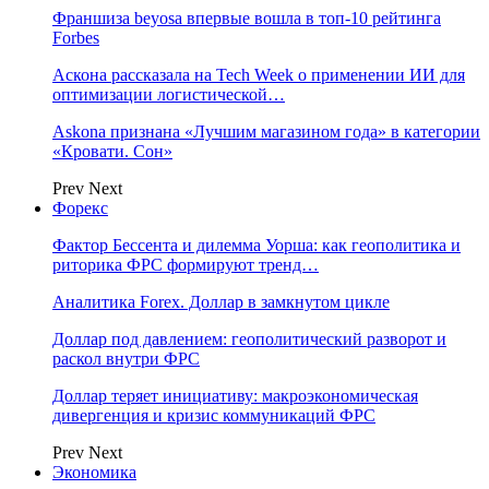
Франшиза beyosa впервые вошла в топ-10 рейтинга
Forbes
Аскона рассказала на Tech Week о применении ИИ для
оптимизации логистической…
Askona признана «Лучшим магазином года» в категории
«Кровати. Сон»
Prev
Next
Форекс
Фактор Бессента и дилемма Уорша: как геополитика и
риторика ФРС формируют тренд…
Аналитика Forex. Доллар в замкнутом цикле
Доллар под давлением: геополитический разворот и
раскол внутри ФРС
Доллар теряет инициативу: макроэкономическая
дивергенция и кризис коммуникаций ФРС
Prev
Next
Экономика