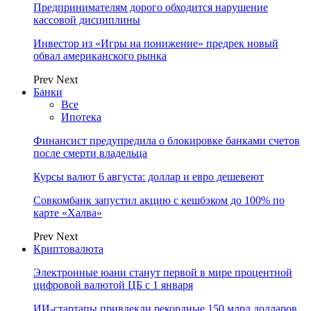
Предпринимателям дорого обходится нарушение
кассовой дисциплины
Инвестор из «Игры на понижение» предрек новый
обвал американского рынка
Prev
Next
Банки
Все
Ипотека
Финансист предупредила о блокировке банками счетов
после смерти владельца
Курсы валют 6 августа: доллар и евро дешевеют
Совкомбанк запустил акцию с кешбэком до 100% по
карте «Халва»
Prev
Next
Криптовалюта
Электронные юани станут первой в мире процентной
цифровой валютой ЦБ с 1 января
ИИ-стартапы привлекли рекордные 150 млрд долларов