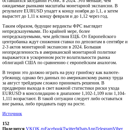
оставшихся заседаний FOMC в 2024. Это меньше, чем
ожидаемые рынками масштабы монетарной экспансии. В
результате EURUSD упадет к концу ноября до 1,1, а затем
вырастет до 1,11 к концу февраля и до 1,12 через год.
Таким образом, будущие вердикты ФРС выглядит
непредсказуемыми. По крайней мере, более
непредсказуемыми, чем действия ЕЦБ. От Европейского
центробанка ждут снижения ставки по депозитам в сентябре и
2-3 актов монетарной экспансии в 2024. Большая
неопределенность в американской монетарной политике
выражается в ускоренном росте волатильности рынка
облигаций США по сравнению с европейским аналогом.
В теории это должно играть на руку гринбэку как валюте-
убежищу, однако без данных по американскому рынку труда
за август трейдерам сложно принимать решения. В
преддверии выхода в свет важной статистики риски ухода
EURUSD в консолидацию в диапазоне 1,102-1,109 или 1,104-
1,111 возрастают. В такой ситуации следует либо оставаться
вне рынка, либо продавать пару на росте.
Источник
152
Поделится
VK
OK.ru
Facebook
Twitter
WhatsApp
Telegram
Viber