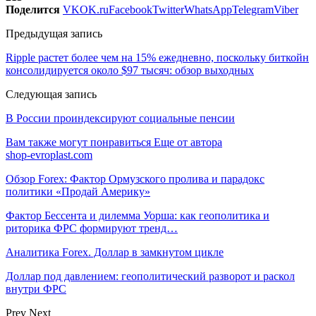
Поделится
VK
OK.ru
Facebook
Twitter
WhatsApp
Telegram
Viber
Предыдущая запись
Ripple растет более чем на 15% ежедневно, поскольку биткойн
консолидируется около $97 тысяч: обзор выходных
Следующая запись
В России проиндексируют социальные пенсии
Вам также могут понравиться
Еще от автора
shop-evroplast.com
Обзор Forex: Фактор Ормузского пролива и парадокс
политики «Продай Америку»
Фактор Бессента и дилемма Уорша: как геополитика и
риторика ФРС формируют тренд…
Аналитика Forex. Доллар в замкнутом цикле
Доллар под давлением: геополитический разворот и раскол
внутри ФРС
Prev
Next