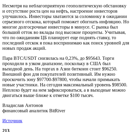
Несмотря на неблагоприятную геополитическую обстановку
и отсутствие роста цен на нефть, настроение инвесторов
улучшилось. Инвесторы хватаются за соломинку в ожидании
серьезного отскока, который поможет обогнать инфляцию. Но
многие долгосрочные инвесторы в минусе. С рынка был
большой отток во вклады под высокие проценты. Учитывая,
что по ожиданиям ЦБ планирует еще поднять ставку, то
последний отскок я пока воспринимаю как поиск уровней для
новых продаж акций.
Пара BTC/USDT снизилась на 0,23%, до $95643. Торги
проходили в узком диапазоне, поскольку в США был
выходной день. На торгах в Азии биткоин стоит $96250.
Внешний фон для покупателей позитивный. Им нужно
проскочить зону $97700-$97800, чтобы начали примыкать
новые участники. На сегодня максимальный уровень $98500.
Неплохо будет на нем зафиксироваться, а в выходные можно
двигаться выше ближе к отметке $100 тысяч.
Владислав Антонов
финансовый аналитик BitRiver
Источник
213