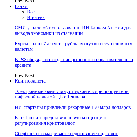
Prev
Next
Банки
Все
Ипотека
СМИ узнали об использовании ИИ Банком Англии для
вывода экономики из стагнации
Курсы валют 7 августа: рубль рухнул ко всем основным
валютам
В РФ обсуждают создание рыночного образовательного
кредита
Prev
Next
Криптовалюта
Электронные юани станут первой в мире процентной
цифровой валютой ЦБ с 1 января
ИИ-стартапы привлекли рекордные 150 млрд долларов
Банк России представил новую концепцию
регулирования криптовалют
Сбербанк рассматривает кредитование под залог