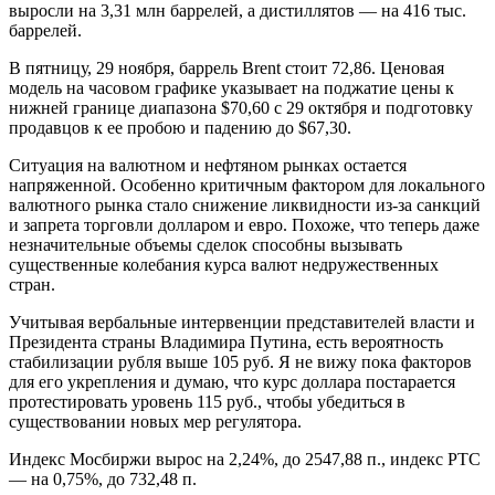
выросли на 3,31 млн баррелей, а дистиллятов — на 416 тыс.
баррелей.
В пятницу, 29 ноября, баррель Brent стоит 72,86. Ценовая
модель на часовом графике указывает на поджатие цены к
нижней границе диапазона $70,60 с 29 октября и подготовку
продавцов к ее пробою и падению до $67,30.
Ситуация на валютном и нефтяном рынках остается
напряженной. Особенно критичным фактором для локального
валютного рынка стало снижение ликвидности из-за санкций
и запрета торговли долларом и евро. Похоже, что теперь даже
незначительные объемы сделок способны вызывать
существенные колебания курса валют недружественных
стран.
Учитывая вербальные интервенции представителей власти и
Президента страны Владимира Путина, есть вероятность
стабилизации рубля выше 105 руб. Я не вижу пока факторов
для его укрепления и думаю, что курс доллара постарается
протестировать уровень 115 руб., чтобы убедиться в
существовании новых мер регулятора.
Индекс Мосбиржи вырос на 2,24%, до 2547,88 п., индекс РТС
— на 0,75%, до 732,48 п.