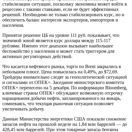
стабилизации ситуации, поскольку экономика может войти в
рецессию с такими ставками, если не будет эффективных
решений. Необходимо не только стабилизировать курс, но и
обеспечить баланс интересов экспортеров, импортеров и
населения.
Принятое решение ЦБ на уровне 111 руб. показывает, что
значимой зоной является курс доллара между 115-117
рублями. Именно этот диапазон вызывает наибольшее
беспокойство у населения и может стать триггером для
активных регуляторных действий.
Что касается нефтяного рынка, торги по Brent закрылись в
небольшом плюсе. Цена повысилась на 0,49%, до $72,69.
Трейдеры внимательно следят за геополитической ситуацией
и сигналами от ОПЕК+. Заседание министерского комитета
ОПЕК+ перенесено на 5 декабря. По информации Bloomberg,
ключевые страны ОПЕК+ обсуждают возможную отсрочку
наращивания добычи нефти, запланированного на январь,
сомневаясь, что текущая рыночная ситуация позволяет
увеличивать добычу.
Данные Министерства энергетики США показали снижение
запасов нефти на прошлой неделе на 1,84 млн баррелей — до
428,45 млн баррелей. При этом товарные запасы бензина