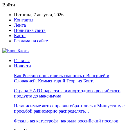
Войти
Пятница, 7 августа, 2026
Контакты
Лента
Политика сайта
Карта
Реклама на сайте
Блог -
Главная
Новости
Как Россию попытались сравнить с Венгрией и
Словакией. Комментарий Георгия Бовта
Страна НАТО нарастила импорт одного российского
продукта до максимума
Независимые автозаправки обратились к Мишустину с
просьбой равномерно распределять…
Фекальная катастрофа накрыла российский поселок