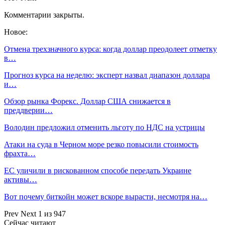
Комментарии закрыты.
Новое:
Отмена трехзначного курса: когда доллар преодолеет отметку
в…
Прогноз курса на неделю: эксперт назвал диапазон доллара
и…
Обзор рынка Форекс. Доллар США снижается в
преддверии…
Володин предложил отменить льготу по НДС на устрицы
Атаки на суда в Черном море резко повысили стоимость
фрахта…
ЕС уличили в рискованном способе передать Украине
активы…
Вот почему биткойн может вскоре вырасти, несмотря на…
Prev
Next
1 из 947
Сейчас читают