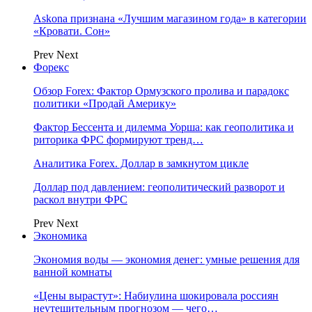
Askona признана «Лучшим магазином года» в категории
«Кровати. Сон»
Prev
Next
Форекс
Обзор Forex: Фактор Ормузского пролива и парадокс
политики «Продай Америку»
Фактор Бессента и дилемма Уорша: как геополитика и
риторика ФРС формируют тренд…
Аналитика Forex. Доллар в замкнутом цикле
Доллар под давлением: геополитический разворот и
раскол внутри ФРС
Prev
Next
Экономика
Экономия воды — экономия денег: умные решения для
ванной комнаты
«Цены вырастут»: Набиулина шокировала россиян
неутешительным прогнозом — чего…