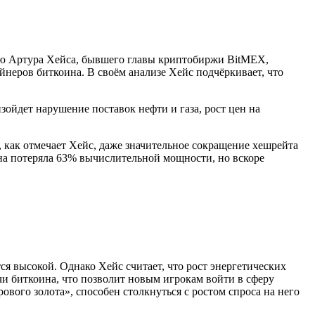
ию Артура Хейса, бывшего главы криптобиржи BitMEX,
йнеров биткоина. В своём анализе Хейс подчёркивает, что
зойдет нарушение поставок нефти и газа, рост цен на
 как отмечает Хейс, даже значительное сокращение хешрейта
оина потеряла 63% вычислительной мощности, но вскоре
ся высокой. Однако Хейс считает, что рост энергетических
и биткоина, что позволит новым игрокам войти в сферу
ового золота», способен столкнуться с ростом спроса на него