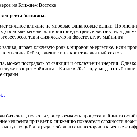
 хешрейта биткоина.
вает сильное влияние на мировые финансовые рынки. По мнен
дать новые вызовы для криптоиндустрии, в частности, и для ма
ергоресурсов, так и физическую инфраструктуру майнинга.
 залива, играет ключевую роль в мировой энергетике. Если прои
т, по мнению Хейса, влияние и на криптовалютный сектор.
а, может пострадать от санкций и отключений энергии. Однако,
м служит запрет майнинга в Китае в 2021 году, когда сеть битк
е страны.
ой…
чи биткоина, поскольку энергоемкость процесса майнинга остаёт
ение хешрейта приведет к снижению показателя сложности добыч
, выступающий для ряда глобальных инвесторов в качестве «цифр