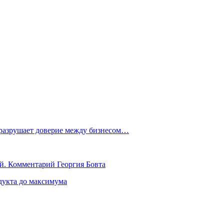
 разрушает доверие между бизнесом…
й. Комментарий Георгия Бовта
дукта до максимума