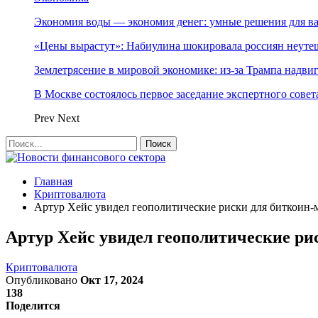
Экономия воды — экономия денег: умные решения для в
«Цены вырастут»: Набиулина шокировала россиян неут
Землетрясение в мировой экономике: из-за Трампа надвиг
В Москве состоялось первое заседание экспертного сове
Prev
Next
Главная
Криптовалюта
Артур Хейс увидел геополитические риски для биткоин-
Артур Хейс увидел геополитические ри
Криптовалюта
Опубликовано
Окт 17, 2024
138
Поделится