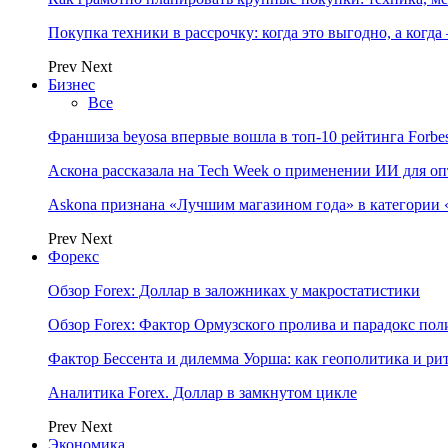
Покупка техники в рассрочку: когда это выгодно, а когда
Prev
Next
Бизнес
Все
Франшиза beyosa впервые вошла в топ-10 рейтинга Forbe
Аскона рассказала на Tech Week о применении ИИ для 
Askona признана «Лучшим магазином года» в категории 
Prev
Next
Форекс
Обзор Forex: Доллар в заложниках у макростатистики
Обзор Forex: Фактор Ормузского пролива и парадокс по
Фактор Бессента и дилемма Уорша: как геополитика и 
Аналитика Forex. Доллар в замкнутом цикле
Prev
Next
Экономика