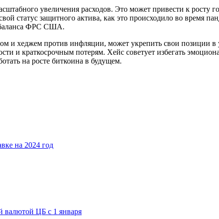
сштабного увеличения расходов. Это может привести к росту г
 свой статус защитного актива, как это происходило во время п
я баланса ФРС США.
ом и хеджем против инфляции, может укрепить свои позиции в 
ти и краткосрочным потерям. Хейс советует избегать эмоциона
отать на росте биткоина в будущем.
вке на 2024 год
 валютой ЦБ с 1 января