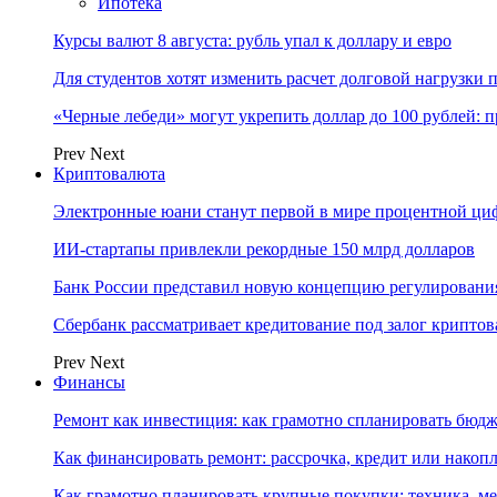
Ипотека
Курсы валют 8 августа: рубль упал к доллару и евро
Для студентов хотят изменить расчет долговой нагрузки
«Черные лебеди» могут укрепить доллар до 100 рублей: п
Prev
Next
Криптовалюта
Электронные юани станут первой в мире процентной циф
ИИ-стартапы привлекли рекордные 150 млрд долларов
Банк России представил новую концепцию регулировани
Сбербанк рассматривает кредитование под залог крипто
Prev
Next
Финансы
Ремонт как инвестиция: как грамотно спланировать бюдж
Как финансировать ремонт: рассрочка, кредит или нако
Как грамотно планировать крупные покупки: техника, ме