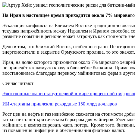
На Иран в настоящее время приходится около 7% мирового
Эскалация конфликта на Ближнем Востоке традиционно оказы
текущая напряжённость между Израилем и Ираном способна соз
развитие событий в регионе может затронуть как стоимость эн
Дело в том, что Ближний Восток, особенно страны Персидского
энергоносители и закрытие Ормузского пролива, то это окаже
Иран, на долю которого приходится около 7% мирового хешрейт
не приведёт к какому-то краху в блокчейне биткоина. Примеро
восстановилась благодаря переносу майнинговых ферм в други
Сейчас читают
Электронные юани станут первой в мире процентной цифров
ИИ-стартапы привлекли рекордные 150 млрд долларов
Рост цен на нефть и газ неизбежно скажется на стоимости добы
затрат не станет критическим барьером для майнеров. Уменьш
майнинга и компенсировать часть потерь. Кроме того, биткоин
из повышения инфляции и обесценивания фиатных валют.