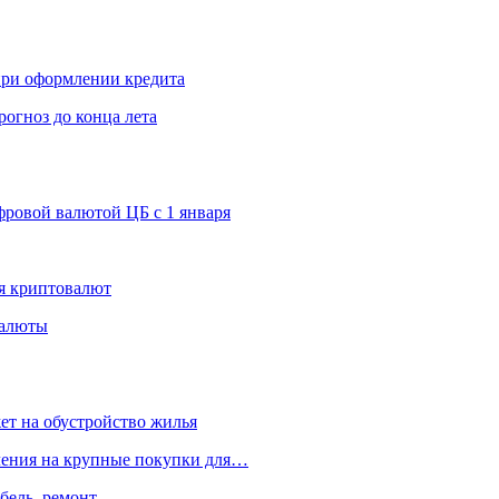
 при оформлении кредита
рогноз до конца лета
ровой валютой ЦБ с 1 января
я криптовалют
валюты
ет на обустройство жилья
пления на крупные покупки для…
бель, ремонт