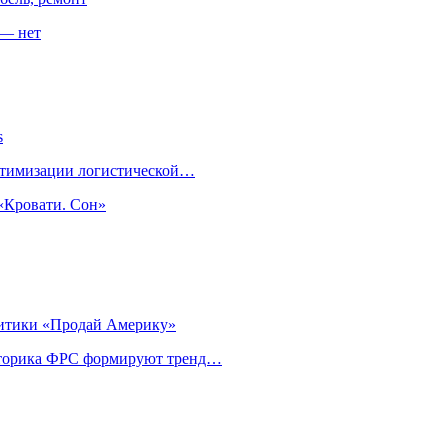
 — нет
s
оптимизации логистической…
«Кровати. Сон»
литики «Продай Америку»
риторика ФРС формируют тренд…