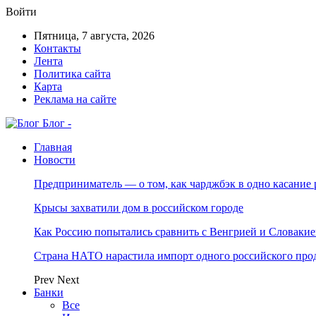
Войти
Пятница, 7 августа, 2026
Контакты
Лента
Политика сайта
Карта
Реклама на сайте
Блог -
Главная
Новости
Предприниматель — о том, как чарджбэк в одно касание
Крысы захватили дом в российском городе
Как Россию попытались сравнить с Венгрией и Словакие
Страна НАТО нарастила импорт одного российского про
Prev
Next
Банки
Все