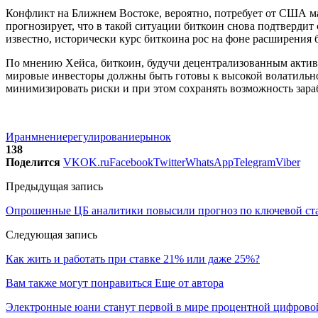
Конфликт на Ближнем Востоке, вероятно, потребует от США ма
прогнозирует, что в такой ситуации биткоин снова подтвердит
известно, исторически курс биткоина рос на фоне расширени
По мнению Хейса, биткоин, будучи децентрализованным актив
мировые инвесторы должны быть готовы к высокой волатильнос
минимизировать риски и при этом сохранять возможность зараб
Иран
мнение
регулирование
рынок
138
Поделится
VK
OK.ru
Facebook
Twitter
WhatsApp
Telegram
Viber
Предыдущая запись
Опрошенные ЦБ аналитики повысили прогноз по ключевой ста
Следующая запись
Как жить и работать при ставке 21% или даже 25%?
Вам также могут понравиться
Еще от автора
Электронные юани станут первой в мире процентной цифровой